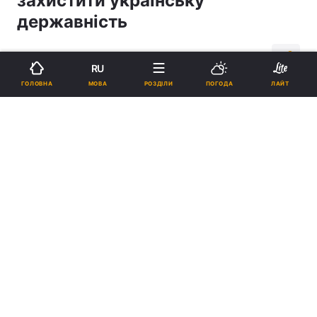
захистити українську
державність
12:22, 26.01.07
1 хв.
1
RU
МОВА
ГОЛОВНА
РОЗДІЛИ
ПОГОДА
ЛАЙТ
Підпишіться на нас в Google
Реклама
ad