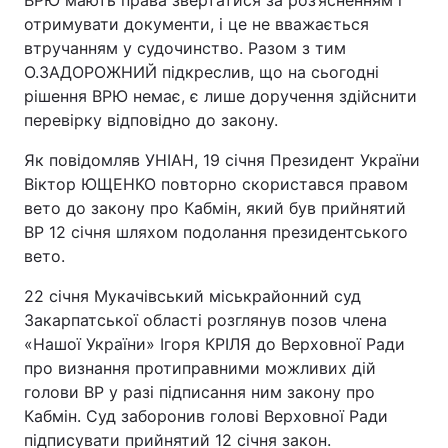
ВРЮ мають права звертатися за роз’ясненням і
отримувати документи, і це не вважається
втручанням у судочинство. Разом з тим
О.ЗАДОРОЖНИЙ підкреслив, що на сьогодні
рішення ВРЮ немає, є лише доручення здійснити
перевірку відповідно до закону.
Як повідомляв УНІАН, 19 січня Президент України
Віктор ЮЩЕНКО повторно скористався правом
вето до закону про Кабмін, який був прийнятий
ВР 12 січня шляхом подолання президентського
вето.
22 січня Мукачівський міськрайонний суд
Закарпатської області розглянув позов члена
«Нашої України» Ігоря КРІЛЯ до Верховної Ради
про визнання протиправними можливих дій
голови ВР у разі підписання ним закону про
Кабмін. Суд заборонив голові Верховної Ради
підписувати прийнятий 12 січня закон.