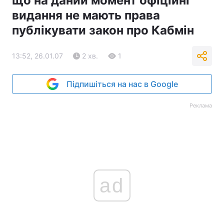
що на даний момент офіційні
видання не мають права
публікувати закон про Кабмін
13:52, 26.01.07
2 хв.
1
Підпишіться на нас в Google
Реклама
ad