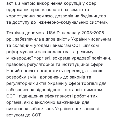
актів з метою викорінення корупції у сфері
Лонгріди
одержання прав власності на землю та
користування землею, дозволів на будівництво
та доступу до інженерно-комунальних систем».
Відео з Youtube
Статті
Технічна допомога USAID, надана у 2003-2006
Інтерв'ю
Думки
рр., забезпечила відповідність України чисельним
та складним угодам і вимогам СОТ шляхом
Архів
Вакансії
реформування законодавства та режиму
міжнародної торгівлі, зокрема урядової політики,
Контакти
правової, регуляторної та інституційної сфери.
Новий проект продовжить перегляд, а також
Послуги
розробку змін і доповнень до законів та
регуляторних актів України у сфері торгівлі для
забезпечення відповідності останніх вимогам
СОТ і підвищення ефективності роботи тих
органів, які є виключно важливими для
виконання зобов’язань України пов’язаних зі
вступом до СОТ.