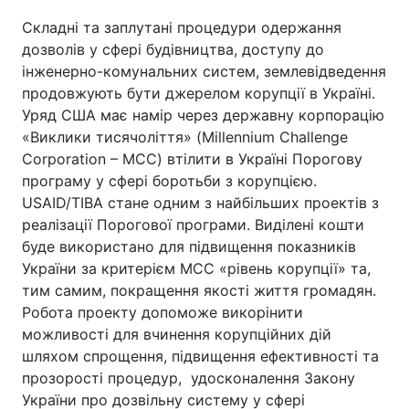
Складні та заплутані процедури одержання
дозволів у сфері будівництва, доступу до
інженерно-комунальних систем, землевідведення
продовжують бути джерелом корупції в Україні.
Уряд США має намір через державну корпорацію
«Виклики тисячоліття» (Millennium Challenge
Corporation – MCC) втілити в Україні Порогову
програму у сфері боротьби з корупцією.
USAID/TIBA стане одним з найбільших проектів з
реалізації Порогової програми. Виділені кошти
буде використано для підвищення показників
України за критерієм MCC «рівень корупції» та,
тим самим, покращення якості життя громадян.
Робота проекту допоможе викорінити
можливості для вчинення корупційних дій
шляхом спрощення, підвищення ефективності та
прозорості процедур, удосконалення Закону
України про дозвільну систему у сфері