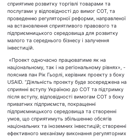
сприятиме розвитку торгівлі товарами та
послугами у відповідності до вимог СОТ, та
проведенню регуляторної реформи, направленої
на встановлення сприятливого правового та
Головна
Війна
підприємницького середовища для розвитку
Україна
Політика
малого та середнього бізнесу і залучення
інвестицій.
Економіка
Світ
«Проект одночасно працюватиме як на
Спорт
Наука
національному, так і на регіональному рівнях», -
пояснив пан Рік Гьорлі, керівник проекту з боку
Техно і зв'язок
Лайт
USAID. “Діяльність проекту буде зосереджена на
сприянні вступу Україною до СОТ та підтримку
Зброя
Інциденти
після вступу, відповідності вимогам СОТ з боку
приватних підприємств, покращенні
Здоров'я
Туризм
підприємницького середовища та створенні
умов, що сприятимуть збільшенню обсягів
Цікавинки
Погода
національних та іноземних інвестицій; створенні
ефективного механізму виконання регуляторних
Екологія
Регіони