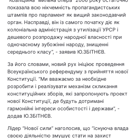
“Коаліційна “мильна опера” 2006 року остаточно
показала всю нікчемність пропагандистських
штампів про парламент як вищий законодавчий
орган. Насправді, він із самого початку діє як
колоніальна адміністрація з утилізації УРСР і
дешевого розпродажу народної власності при
одночасному зубожінні народу, знищенні
середнього класу”, - заявив Ю.ЗБІТНЄВ.
За його словами, новий рух ініціює проведення
Всеукраїнського референдуму з прийняття нової
Конституції. “Ми вважаємо за необхідне
розробити і реалізувати механізм скликання
конституційних зборів, які запропонують проект
нової Конституції, де будуть дотримані
гармонійні інтереси особистості і держави”, -
додав Ю.ЗБІТНЄВ.
Лідер “Нової сили” наголосив, що “існуюча влада
своєю діяльністю змушує стати на захист