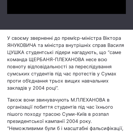
Video
Лонгріди
Відео з Youtube
Статті
У своєму зверненні до прем’єр-міністра Віктора
Інтерв'ю
Думки
ЯНУКОВИЧА та міністра внутрішніх справ Василя
ЦУШКА студентські лідери нагадують, що “саме
Архів
Вакансії
команда ЩЕРБАНЯ-ПЛЕХАНОВА несе всю
повноту відповідальності за переслідування
Контакти
сумських студентів під час протестів у Сумах
Послуги
проти об’єднання трьох вищих навчальних
закладів у 2004 році”.
Також вони звинувачують М.ПЛЕХАНОВА в
організації побиття студентів під час їхнього
пішого походу трасою Суми-Київ в розпал
президентської кампанії 2004 року.
“Неможливими були б і масштабні фальсифікації,