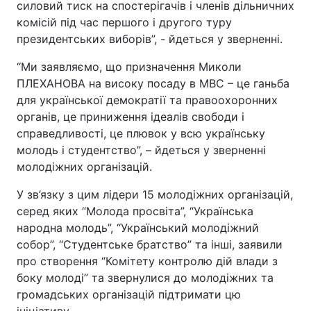
силовий тиск на спостерігачів і членів дільничних
комісій під час першого і другого туру
Тема оформлення
президентських виборів”, - йдеться у зверненні.
“Ми заявляємо, що призначення Миколи
ПЛЕХАНОВА на високу посаду в МВС – це ганьба
для української демократії та правоохоронних
органів, це приниження ідеалів свободи і
справедливості, це плювок у всю українську
молодь і студентство”, – йдеться у зверненні
молодіжних організацій.
У зв’язку з цим лідери 15 молодіжних організацій,
серед яких “Молода просвіта”, “Українська
народна молодь”, “Український молодіжний
собор”, “Студентське братство” та інші, заявили
про створення “Комітету контролю дій влади з
боку молоді” та звернулися до молодіжних та
громадських організацій підтримати цю