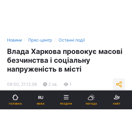
›
›
Новини
Прес-центр
Останні події
Влада Харкова провокує масові
безчинства і соціальну
напруженість в місті
09:50, 21.12.06
2 хв.
1
RU
Підпишіться на нас в Google
МОВА
ГОЛОВНА
РОЗДІЛИ
ПОГОДА
ЛАЙТ
Реклама