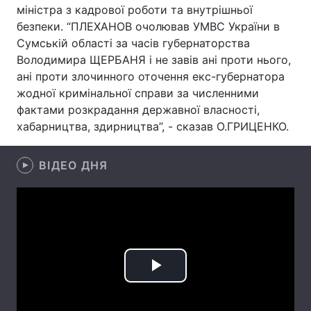
міністра з кадрової роботи та внутрішньої
безпеки. “ПЛЕХАНОВ очолював УМВС України в
Сумській області за часів губернаторства
Володимира ЩЕРБАНЯ і не завів ані проти нього,
Головна
Війна
ані проти злочинного оточення екс-губернатора
Україна
Політика
жодної кримінальної справи за численними
фактами розкрадання державної власності,
Економіка
Світ
хабарництва, здирництва”, - сказав О.ГРИЦЕНКО.
Спорт
Наука
ВІДЕО ДНЯ
Техно і зв'язок
Лайт
Зброя
Інциденти
Здоров'я
Туризм
Цікавинки
Погода
Play
Екологія
Регіони