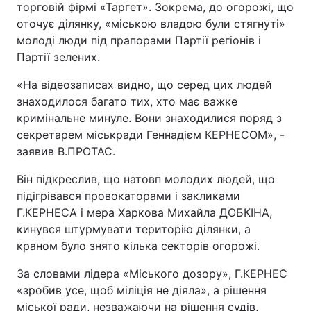
торговій фірмі «Таргет». Зокрема, до огорожі, що
оточує ділянку, «міською владою були стягнуті»
молоді люди під прапорами Партії регіонів і
Партії зелених.
«На відеозаписах видно, що серед цих людей
знаходилося багато тих, хто має важке
кримінальне минуле. Вони знаходилися поряд з
секретарем міськради Геннадієм КЕРНЕСОМ», -
заявив В.ПРОТАС.
Він підкреслив, що натовп молодих людей, що
підігрівався провокаторами і закликами
Г.КЕРНЕСА і мера Харкова Михайла ДОБКІНА,
кинувся штурмувати територію ділянки, а
краном було знято кілька секторів огорожі.
За словами лідера «Міського дозору», Г.КЕРНЕС
«зробив усе, щоб міліція не діяла», а рішення
міської ради, незважаючи на рішення судів,