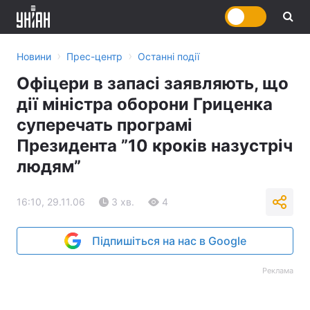
›
›
Новини
Прес-центр
Останні події
Офіцери в запасі заявляють, що
дії міністра оборони Гриценка
суперечать програмі
Президента ”10 кроків назустріч
людям”
16:10, 29.11.06
3 хв.
4
Підпишіться на нас в Google
Реклама