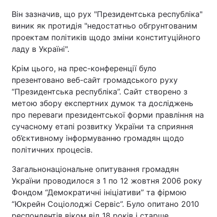
Він зазначив, що рух "Президентська республіка"
виник як протидія "недостатньо обгрунтованим
проектам політиків щодо зміни конституційного
ладу в Україні".
Крім цього, на прес-конференції було
презентовано веб-сайт громадського руху
“Президентська республіка”. Сайт створено з
метою збору експертних думок та досліджень
про переваги президентської форми правління на
сучасному етапі розвитку України та сприяння
об’єктивному інформуванню громадян щодо
політичних процесів.
Загальнонаціональне опитування громадян
України проводилося з 1 по 12 жовтня 2006 року
Фондом “Демократичні ініціативи” та фірмою
“Юкрейн Соціолоджі Сервіс”. Було опитано 2010
респондентів віком від 18 років і старше.