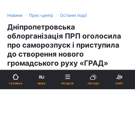
›
›
Новини
Прес-центр
Останні події
Дніпропетровська
облорганізація ПРП оголосила
про саморозпуск і приступила
до створення нового
громадського руху «ГРАД»
RU
14:25, 29.11.06
2 хв.
3
МОВА
ГОЛОВНА
РОЗДІЛИ
ПОГОДА
ЛАЙТ
Підпишіться на нас в Google
Реклама