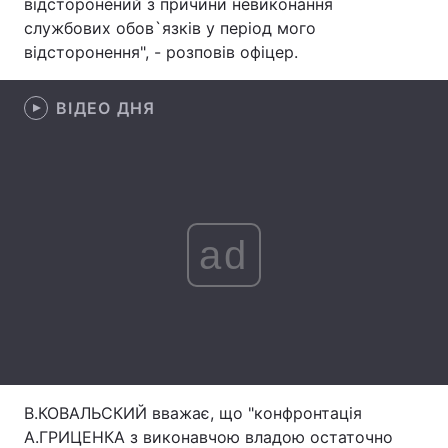
відсторонений з причини невиконання
службових обов`язків у період мого
Лонгріди
відсторонення", - розповів офіцер.
Відео з Youtube
Статті
ВІДЕО ДНЯ
Інтерв'ю
Думки
Архів
Вакансії
Контакти
ad
Послуги
В.КОВАЛЬСКИЙ вважає, що "конфронтація
А.ГРИЦЕНКА з виконавчою владою остаточно