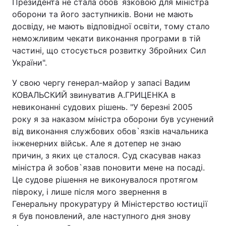
Президента не стала обов`язковою для міністра
оборони та його заступників. Вони не мають
досвіду, не мають відповідної освіти, тому стало
неможливим чекати виконання програми в тій
Головна
Війна
частині, що стосується розвитку Збройних Сил
України".
Україна
Політика
У свою чергу генерал-майор у запасі Вадим
Економіка
Світ
КОВАЛЬСКИЙ звинуватив А.ГРИЦЕНКА в
невиконанні судових рішень. "У березні 2005
Спорт
Наука
року я за наказом міністра оборони був усунений
від виконання службових обов`язків начальника
Техно і зв'язок
Лайт
інженерних військ. Але я дотепер не знаю
Зброя
Інциденти
причин, з яких це сталося. Суд скасував наказ
міністра й зобов`язав поновити мене на посаді.
Здоров'я
Туризм
Це судове рішення не виконувалося протягом
півроку, і лише після мого звернення в
Цікавинки
Погода
Генеральну прокуратуру й Міністерство юстиції
я був поновлений, але наступного дня знову
Екологія
Регіони