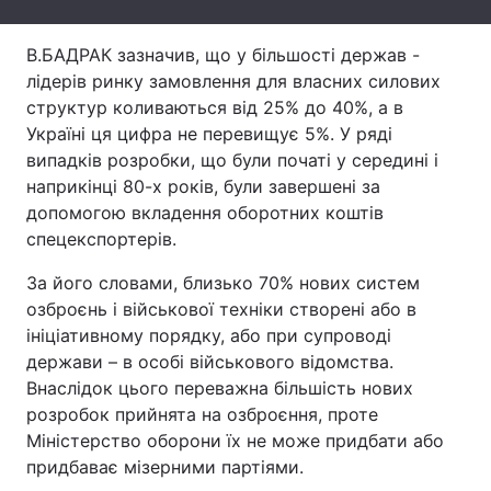
Лонгріди
В.БАДРАК зазначив, що у більшості держав -
лідерів ринку замовлення для власних силових
Відео з Youtube
Статті
структур коливаються від 25% до 40%, а в
Україні ця цифра не перевищує 5%. У ряді
Інтерв'ю
Думки
випадків розробки, що були початі у середині і
наприкінці 80-х років, були завершені за
Архів
Вакансії
допомогою вкладення оборотних коштів
спецекспортерів.
Контакти
За його словами, близько 70% нових систем
Послуги
озброєнь і військової техніки створені або в
ініціативному порядку, або при супроводі
держави – в особі військового відомства.
Внаслідок цього переважна більшість нових
розробок прийнята на озброєння, проте
Міністерство оборони їх не може придбати або
придбаває мізерними партіями.