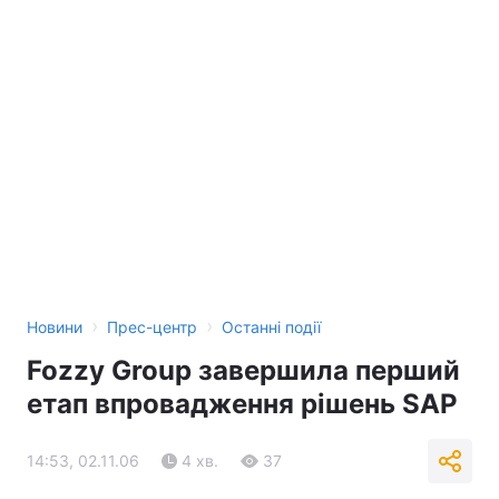
›
›
Новини
Прес-центр
Останні події
Fozzy Group завершила перший
етап впровадження рішень SAP
14:53, 02.11.06
4 хв.
37