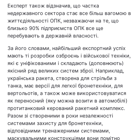
Експерт також відзначив, що частка
Тема оформлення
недержавного сектора стає все більш вагомою в
життєдіяльності ОПК, незважаючи на те, що
близько 90% підприємств ОПК все ще
перебувають в державній власності.
За його словами, найбільший експортний успіх
мають ті розробки озброєнь і військової техніки,
які є уніфікованими і складають (доповнюють)
якісний ряд великих систем зброї. Наприклад,
українська ракета, створена для стрільби з
танка, має версії для легкої бронетехніки, для
вертольотів, а також може використовуватися
як переносний (яку можна возити в автомобілі)
протитанковий керований ракетний комплекс.
Разом зі створеними в роки незалежності
системами захисту для бронетехніки,
відповідними тренажерними системами,
маскувальними конструкціями вони помітно