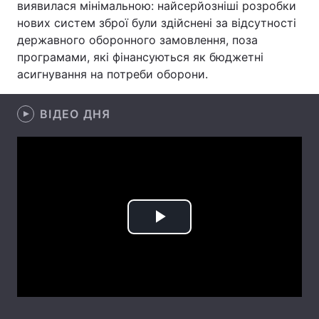
виявилася мінімальною: найсерйозніші розробки
нових систем зброї були здійснені за відсутності
державного оборонного замовлення, поза
програмами, які фінансуються як бюджетні
Головна
Війна
асигнування на потреби оборони.
Україна
Політика
ВІДЕО ДНЯ
Економіка
Світ
Спорт
Наука
Техно і зв'язок
Лайт
Зброя
Інциденти
Play
Здоров'я
Туризм
Video
Цікавинки
Погода
Екологія
Регіони