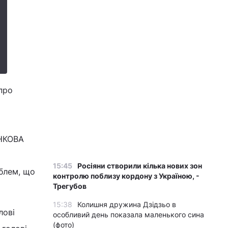
про
ЕНКОВА
15:45
Росіяни створили кілька нових зон
облем, що
контролю поблизу кордону з Україною, -
Трегубов
15:38
Колишня дружина Дзідзьо в
лові
особливий день показала маленького сина
(фото)