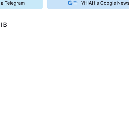
 в Telegram
УНІАН в Google New
ІВ