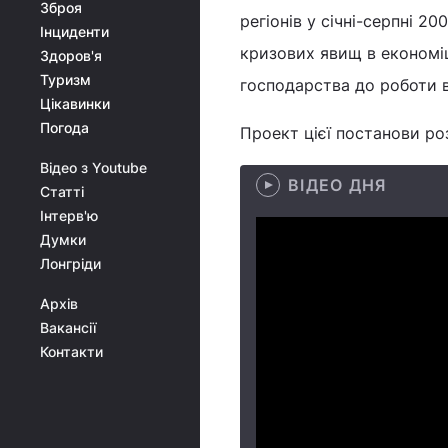
Зброя
регіонів у січні-серпні 
Інциденти
кризових явищ в економіц
Здоров'я
Туризм
господарства до роботи в
Цікавинки
Погода
Проект цієї постанови ро
Відео з Youtube
ВІДЕО ДНЯ
Статті
Інтерв'ю
Думки
Лонгріди
Архів
Вакансії
Контакти