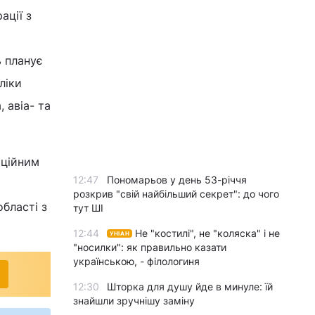
ації з
ь планує
ліки
 авіа- та
иційним
12:47
Пономарьов у день 53-річчя
розкрив "свій найбільший секрет": до чого
області з
тут ШІ
12:44
Не "костилі", не "коляска" і не
УНІАН
"носилки": як правильно казати
українською, - філологиня
12:30
Шторка для душу йде в минуле: їй
знайшли зручнішу заміну