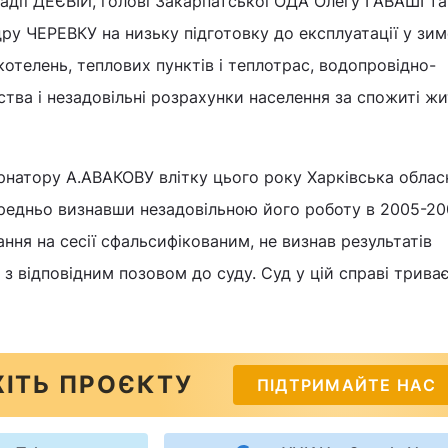
дії ДЕЄВІЙ, голові Закарпатської ОДА Олегу ГАВАШІ та
ру ЧЕРЕВКУ на низьку підготовку до експлуатації у зи
котелень, теплових пунктів і теплотрас, водопровідно-
ства і незадовільні розрахунки населення за спожиті ж
рнатору А.АВАКОВУ влітку цього року Харківська облас
ередньо визнавши незадовільною його роботу в 2005-20
ння на сесії сфальсифікованим, не визнав результатів
 з відповідним позовом до суду. Суд у цій справі триває
ІТЬ ПРОЄКТУ
ПІДТРИМАЙТЕ НАС