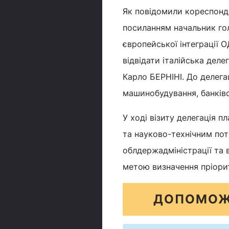
Як повідомили кореспонде
посиланням начальник гол
європейської інтеграції 
відвідати італійська деле
Карло БЕРНІНІ. До делегац
машинобудування, банківс
У ході візиту делегація 
та науково-технічним пот
облдержадміністрації та в
метою визначення пріорит
ДОПОМОЖ