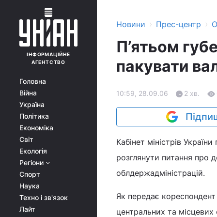
›
›
Новини
Прес-центр
О
П’ятьом губ
ІНФОРМАЦІЙНЕ
пакувати вал
АГЕНТСТВО
Головна
Війна
10:59, 28.09.06
2 хв.
Україна
Підпиш
Політика
Економіка
Світ
Кабінет міністрів Україн
Екологія
розглянути питання про до
Регіони
облдержадміністрацій.
Спорт
Наука
Як передає кореспондент 
Техно і зв'язок
Лайт
центральних та місцевих 