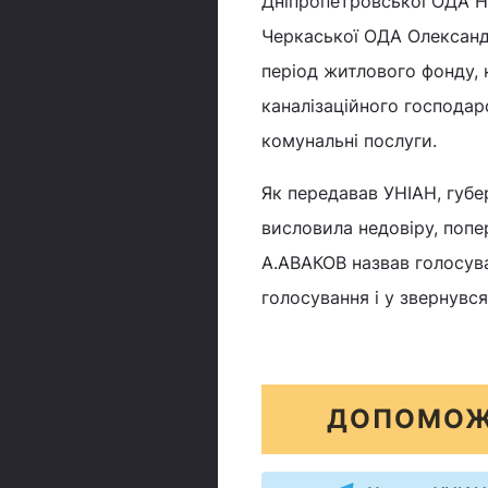
Дніпропетровської ОДА На
Черкаської ОДА Олександ
період житлового фонду, 
каналізаційного господар
комунальні послуги.
Як передавав УНІАН, губе
висловила недовіру, поп
А.АВАКОВ назвав голосува
голосування і у звернувся
ДОПОМОЖ