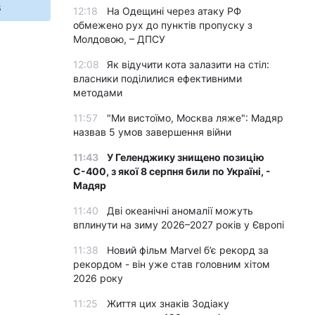
s
12:18
На Одещині через атаку РФ
обмежено рух до пунктів пропуску з
Молдовою, – ДПСУ
12:08
Як відучити кота залазити на стіл:
власники поділилися ефективними
методами
11:57
"Ми вистоїмо, Москва ляже": Мадяр
назвав 5 умов завершення війни
11:43
У Геленджику знищено позицію
С-400, з якої 8 серпня били по Україні, -
Мадяр
11:40
Дві океанічні аномалії можуть
вплинути на зиму 2026–2027 років у Європі
11:38
Новий фільм Marvel б’є рекорд за
рекордом - він уже став головним хітом
2026 року
11:25
Життя цих знаків Зодіаку