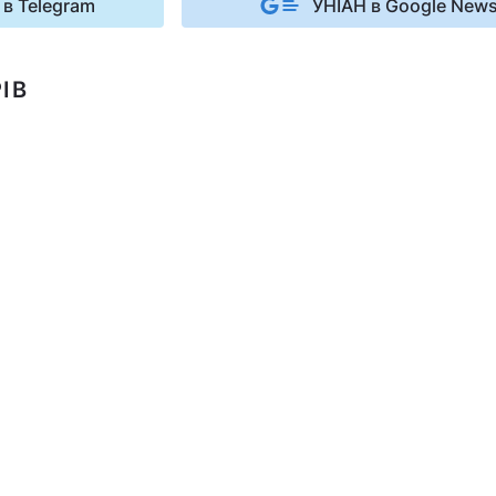
 в Telegram
УНІАН в Google New
ІВ