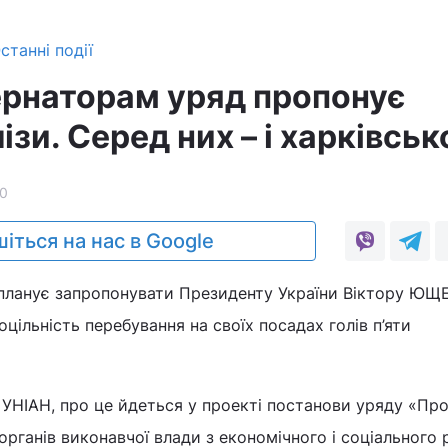
станні події
ернаторам уряд пропонує
ізи. Серед них – і харківсь
0
іться на нас в Google
и планує запропонувати Президенту України Віктору Ю
цільність перебування на своїх посадах голів п’яти
УНІАН, про це йдеться у проекті постанови уряду «Пр
органів виконавчої влади з економічного і соціального 