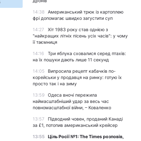
дронів
s
14:38
Американський трюк із картоплею
фрі допомагає швидко загустити суп
14:27
Хіт 1983 року став однією з
"найкращих літніх пісень усіх часів": у чому
її таємниця
14:16
Три яблука сховалися серед птахів:
на їх пошуки дають лише 11 секунд
14:05
Випросила рецепт кабачків по-
корейськи у продавця на ринку: готую їх
просто так і на зиму
13:59
Одеса вночі пережила
наймасштабніший удар за весь час
повномасштабної війни, – Коваленко
13:57
Підводний човен, проданий Канаді
за £1, потопив американський крейсер
13:55
Ціль Росії №1: The Times розповів,