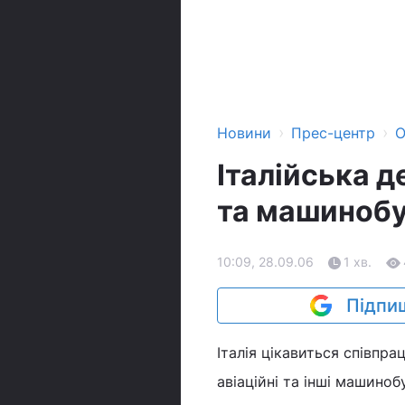
›
›
Новини
Прес-центр
О
Італійська д
та машинобу
10:09, 28.09.06
1 хв.
Підпиш
Італія цікавиться співпра
авіаційні та інші машиноб