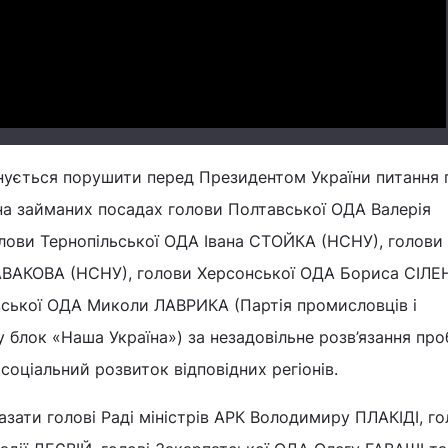
Video
онується порушити перед Президентом України питання 
на займаних посадах голови Полтавської ОДА Валерія
лови Тернопільської ОДА Івана СТОЙКА (НСНУ), голови
АВАКОВА (НСНУ), голови Херсонської ОДА Бориса СІЛ
івської ОДА Миколи ЛАВРИКА (Партія промисловців і
у блок «Наша Україна») за незадовільне розв’язання пр
соціальний розвиток відповідних регіонів.
азати голові Раді міністрів АРК Володимиру ПЛАКІДІ, го