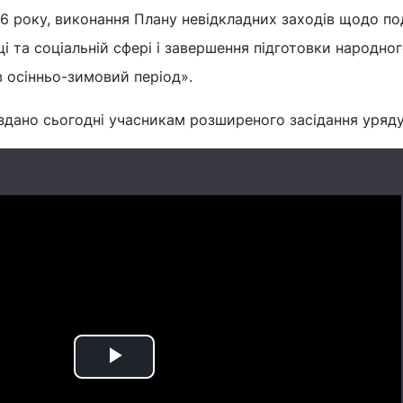
2006 року, виконання Плану невідкладних заходів щодо п
і та соціальній сфері і завершення підготовки народно
 осінньо-зимовий період».
здано сьогодні учасникам розширеного засідання уряду
Play