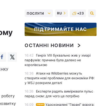
RU
+23
ПОСЛУГИ
ПІДТРИМАЙТЕ НАС
кому
ОСТАННІ НОВИНИ
16:42
Генріх VIII буквально жив у хмарі
парфумів: причина була далеко не
королівською
ЩЕНКУ
16:36
Атаки на Wildberries можуть
створити нові проблеми для економіки РФ:
у WSJ розкрили деталі
16:26
Експерти радять вимірювати пульс
о роботу
перед сном: для чого це потрібно
розвитку
16:09
Удосконалені "Герані" ворога:
УНІАН