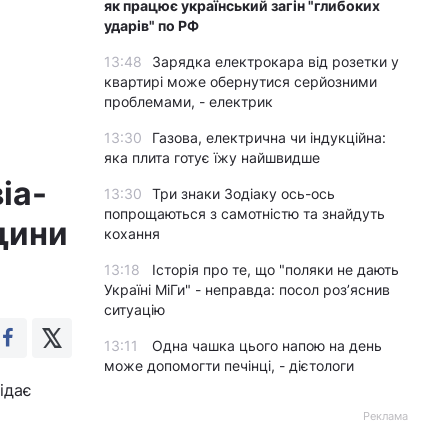
як працює український загін "глибоких
ударів" по РФ
13:48
Зарядка електрокара від розетки у
квартирі може обернутися серйозними
проблемами, - електрик
13:30
Газова, електрична чи індукційна:
яка плита готує їжу найшвидше
іа-
13:30
Три знаки Зодіаку ось-ось
попрощаються з самотністю та знайдуть
щини
кохання
13:18
Історія про те, що "поляки не дають
Україні МіГи" - неправда: посол роз’яснив
ситуацію
13:11
Одна чашка цього напою на день
може допомогти печінці, - дієтологи
ідає
Реклама