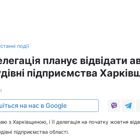
станні події
елегація планує відвідати ав
дівні підприємства Харків
4
іться на нас в Google
цею з Харківщиною, і її делегація на початку жовтня відв
удівні підприємства області.