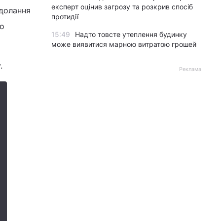
експерт оцінив загрозу та розкрив спосіб
одолання
протидії
го
15:49
Надто товсте утеплення будинку
може виявитися марною витратою грошей
.
Реклама