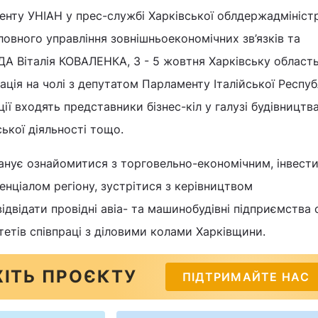
нту УНІАН у прес-службі Харківської облдержадміністр
овного управління зовнішньоекономічних зв’язків та
ОДА Віталія КОВАЛЕНКА, 3 - 5 жовтня Харківську област
гація на чолі з депутатом Парламенту Італійської Респуб
ії входять представники бізнес-кіл у галузі будівництва,
ької діяльності тощо.
планує ознайомитися з торговельно-економічним, інвест
енціалом регіону, зустрітися з керівництвом
ідвідати провідні авіа- та машинобудівні підприємства 
етів співпраці з діловими колами Харківщини.
ІТЬ ПРОЄКТУ
ПІДТРИМАЙТЕ НАС