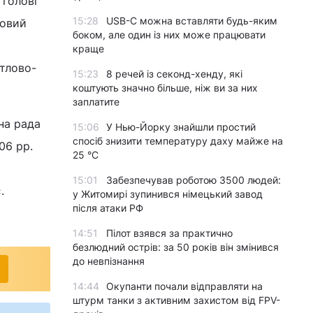
 голові
15:28
USB-C можна вставляти будь-яким
мовий
боком, але один із них може працювати
краще
итлово-
15:23
8 речей із секонд-хенду, які
коштують значно більше, ніж ви за них
заплатите
на рада
15:06
У Нью-Йорку знайшли простий
спосіб знизити температуру даху майже на
06 рр.
25 °C
15:01
Забезпечував роботою 3500 людей:
.
у Житомирі зупинився німецький завод
після атаки РФ
14:51
Пілот взявся за практично
безлюдний острів: за 50 років він змінився
до невпізнання
14:44
Окупанти почали відправляти на
штурм танки з активним захистом від FPV-