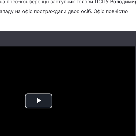
у на прес-конференції заступник голови ПСПУ Володими
ападу на офіс постраждали двоє осіб. Офіс повністю
Play
Video