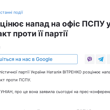
станні події
зцінює напад на офіс ПСПУ 
кт проти її партії
1
іться на нас в Google
лістичної партії України Наталія ВІТРЕНКО розцінює нап
ракт проти ПСПУ.
УНІАН, про це вона заявила сьогодні на прес-конференц