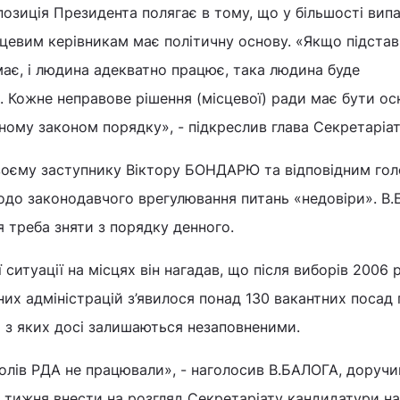
озиція Президента полягає в тому, що у більшості випа
цевим керівникам має політичну основу. «Якщо підстав
ає, і людина адекватно працює, така людина буде
 Кожне неправове рішення (місцевої) ради має бути о
ному законом порядку», - підкреслив глава Секретаріат
воєму заступнику Віктору БОНДАРЮ та відповідним го
одо законодавчого врегулювання питань «недовіри». В
я треба зняти з порядку денного.
 ситуації на місцях він нагадав, що після виборів 2006 
их адміністрацій з’явилося понад 130 вакантних посад 
 з яких досі залишаються незаповненими.
олів РДА не працювали», - наголосив В.БАЛОГА, доруч
 тижня внести на розгляд Секретаріату кандидатури на