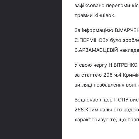
зафіксовано переломи кі
травми кінцівок.
За інформацією В.МАРЧЕНК
С.ПЕРМІНОВУ було зроблен
В.АРЗАМАСЦЕВІЙ накладено
У свою чергу Н.ВІТРЕНКО
за статтею 296 ч.4 Кримі
вигляді позбавлення волі н
Водночас лідер ПСПУ вис
258 Кримінального кодекс
характеризує те, що трап