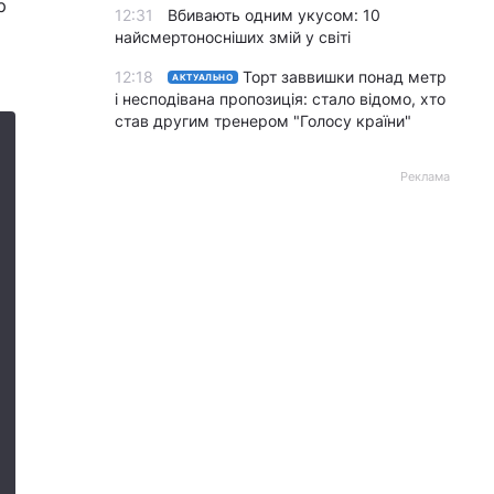
р
12:31
Вбивають одним укусом: 10
найсмертоносніших змій у світі
12:18
Торт заввишки понад метр
АКТУАЛЬНО
і несподівана пропозиція: стало відомо, хто
став другим тренером "Голосу країни"
Реклама