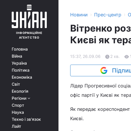
›
›
Новини
Прес-центр
О
Вітренко ро
ІНФОРМАЦІЙНЕ
Києві як тера
АГЕНТСТВО
Головна
Війна
15:37, 26.09.06
2 хв.
Україна
Підпиш
Політика
Економіка
Світ
Лідер Прогресивної соціа
Екологія
офіс партії у Києві як те
Регіони
Спорт
Як передає кореспондент 
Наука
Києві.
Техно і зв'язок
Лайт