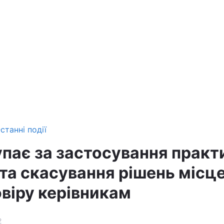
станні події
упає за застосування практ
та скасування рішень місц
овіру керівникам
2