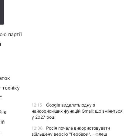
ою партії
й
аток
 техніку
.
12:15
Google видалить одну з
найкорисніших функцій Gmail: що зміниться
й в
у 2027 році
ій
12:08
Росія почала використовувати
,
збільшену версію "Гербери", - Флеш