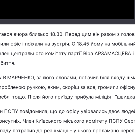
тався вчора близько 18.30. Перед цим він разом з голов
ли офіс і поїхали на зустріч. О 18.45 йому на мобільни
член центрального комітету партії Віра АРЗАМАСЦЕВА і
обиття.
у В.МАРЧЕНКО, за його словами, побачив біля входу шм
иробленою ручкою, яким, скоріш за все, громили офісну
еблі тощо. Після його приїзду прибула міліція і “швидка”
н ПСПУ повідомила, що до офісу увірвались двоє люде
присутніх. Член Київського міського комітету ПСПУ Серг
паду потрапив до реанімації - у нього проламано череп