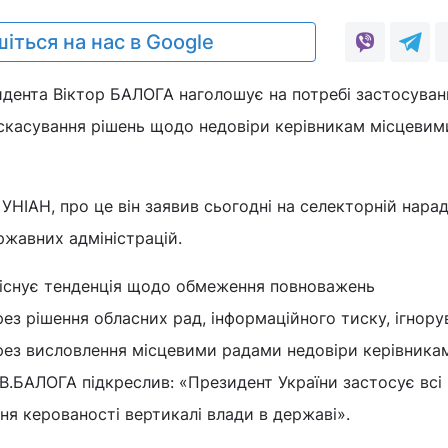
іться на нас в Google
идента Віктор БАЛОГА наголошує на потребі застосуван
скасування рішень щодо недовіри керівникам місцевим
УНІАН, про це він заявив сьогодні на селекторній нарад
жавних адміністрацій.
 існує тенденція щодо обмеження повноважень
ез рішення обласних рад, інформаційного тиску, ігнору
рез висловлення місцевими радами недовіри керівникам
В.БАЛОГА підкреслив: «Президент України застосує всі
ня керованості вертикалі влади в державі».