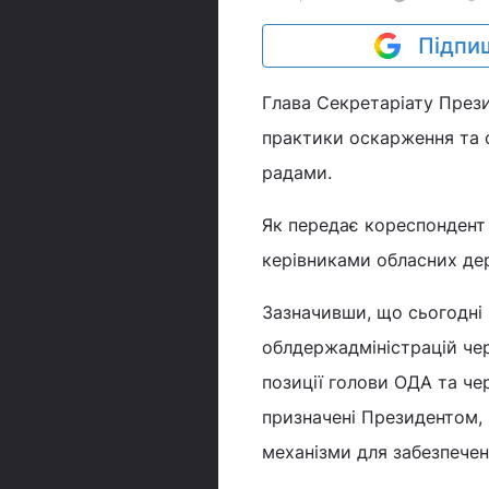
Підпиш
Глава Секретаріату През
практики оскарження та 
радами.
Як передає кореспондент 
керівниками обласних дер
Зазначивши, що сьогодні
облдержадміністрацій чер
позиції голови ОДА та че
призначені Президентом, 
механізми для забезпечен