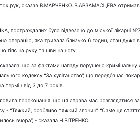
сток рук, сказав В.МАРЧЕНКО. В.АРЗАМАСЦЕВА отримала
А, постраждалих було відвезено до міської лікарні №7
о операцію, яка тривала близько 6 годин, стан дуже 
 гіпс на руку та шви на ногу.
 сказала, що за фактами нападу порушено кримінальну 
нального кодексу “За хуліганство”, що передбачає покар
а термін від 3 до 7 років.
ловила переконання, що ця справа має розглядатися з
у - “Тяжкий, особливо тяжкий злочин”. “Саме ця статт
илось вчора”, - сказала Н.ВІТРЕНКО.