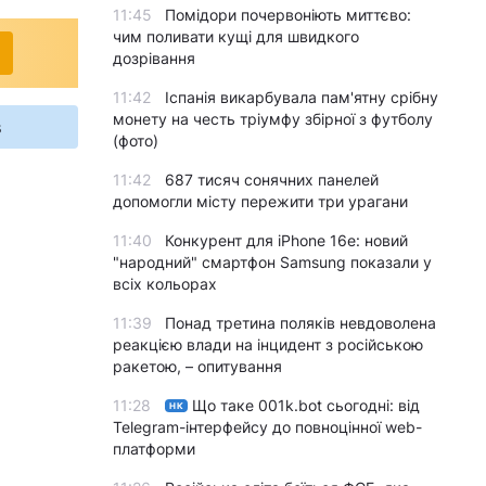
11:45
Помідори почервоніють миттєво:
чим поливати кущі для швидкого
дозрівання
11:42
Іспанія викарбувала пам'ятну срібну
монету на честь тріумфу збірної з футболу
s
(фото)
11:42
687 тисяч сонячних панелей
допомогли місту пережити три урагани
11:40
Конкурент для iPhone 16e: новий
"народний" смартфон Samsung показали у
всіх кольорах
11:39
Понад третина поляків невдоволена
реакцією влади на інцидент з російською
ракетою, – опитування
11:28
Що таке 001k.bot сьогодні: від
НК
Telegram-інтерфейсу до повноцінної web-
платформи