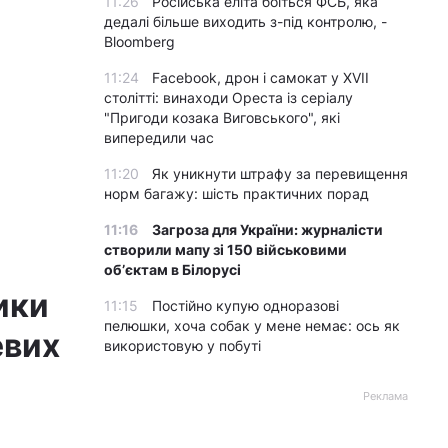
11:26
Російська еліта боїться ФСБ, яка
дедалі більше виходить з-під контролю, -
Bloomberg
11:24
Facebook, дрон і самокат у XVII
столітті: винаходи Ореста із серіалу
"Пригоди козака Виговського", які
випередили час
11:20
Як уникнути штрафу за перевищення
норм багажу: шість практичних порад
11:16
Загроза для України: журналісти
створили мапу зі 150 військовими
обʼєктам в Білорусі
ики
11:15
Постійно купую одноразові
пелюшки, хоча собак у мене немає: ось як
евих
використовую у побуті
Реклама