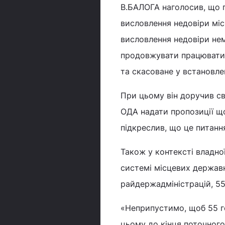
В.БАЛОГА наголосив, що п
висловлення недовіри міс
висловлення недовіри нем
продовжувати працювати.
та скасоване у встановле
При цьому він доручив с
ОДА надати пропозиції щ
підкреслив, що це питанн
Також у контексті владної
системі місцевих державн
райдержадміністрацій, 55
«Неприпустимо, щоб 55 г
цьому до кінця поточного