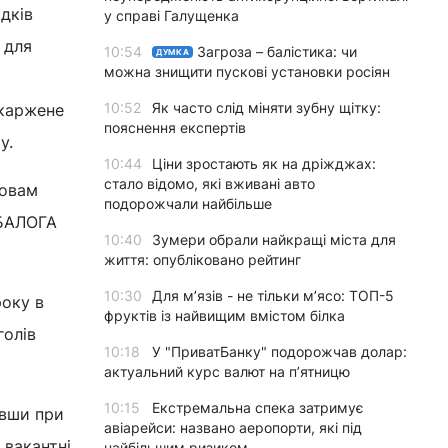
дків
у справі Галущенка
 для
10:54
Загроза – балістика: чи
ДУМКА
можна знищити пускові установки росіян
10:52
Як часто слід міняти зубну щітку:
скаржене
пояснення експертів
у.
10:44
Ціни зростають як на дріжджах:
стало відомо, які вживані авто
ловам
подорожчали найбільше
.БАЛОГА
10:40
Зумери обрали найкращі міста для
життя: опубліковано рейтинг
10:30
Для м’язів - не тільки м’ясо: ТОП-5
року в
фруктів із найвищим вмістом білка
голів
10:18
У "ПриватБанку" подорожчав долар:
актуальний курс валют на п’ятницю
10:15
Екстремальна спека затримує
ивши при
авіарейси: названо аеропорти, які під
 вакантні
найбільшим ризиком