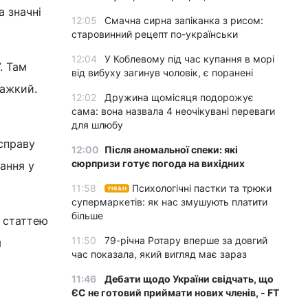
 значні
12:05
Смачна сирна запіканка з рисом:
старовинний рецепт по-українськи
12:04
У Коблевому під час купання в морі
. Там
від вибуху загинув чоловік, є поранені
важкий.
12:02
Дружина щомісяця подорожує
сама: вона назвала 4 неочікувані переваги
для шлюбу
справу
12:00
Після аномальної спеки: які
сюрпризи готує погода на вихідних
ання у
11:58
Психологічні пастки та трюки
УНІАН
супермаркетів: як нас змушують платити
більше
а статтею
11:50
79-річна Ротару вперше за довгий
я
час показала, який вигляд має зараз
11:46
Дебати щодо України свідчать, що
ЄС не готовий приймати нових членів, - FT