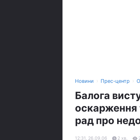
›
›
Новини
Прес-центр
О
Балога вист
оскарження 
рад про нед
12:31, 26.09.06
2 хв.