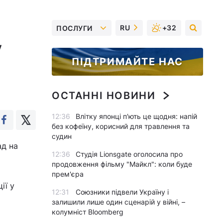
RU
+32
ПОСЛУГИ
у
ПІДТРИМАЙТЕ НАС
ОСТАННІ НОВИНИ
12:36
Влітку японці п'ють це щодня: напій
без кофеїну, корисний для травлення та
судин
ад на
12:36
Студія Lionsgate оголосила про
продовження фільму "Майкл": коли буде
прем'єра
ії у
12:31
Союзники підвели Україну і
залишили лише один сценарій у війні, –
колумніст Bloomberg