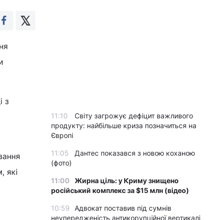
ня
и
і з
11:10
Світу загрожує дефіцит важливого
продукту: найбільше криза позначиться на
Європі
11:05
Дантес показався з новою коханою
вання
(фото)
, які
11:00
Жирна ціль: у Криму знищено
російський комплекс за $15 млн (відео)
10:59
Адвокат поставив під сумнів
неупередженість антикорупційної вертикалі