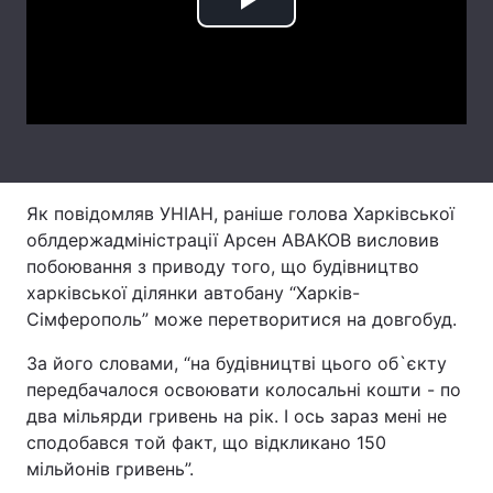
Play
Лонгріди
Video
Відео з Youtube
Статті
Інтерв'ю
Думки
Архів
Вакансії
Як повідомляв УНІАН, раніше голова Харківської
облдержадміністрації Арсен АВАКОВ висловив
Контакти
побоювання з приводу того, що будівництво
харківської ділянки автобану “Харків-
Послуги
Сімферополь” може перетворитися на довгобуд.
За його словами, “на будівництві цього об`єкту
передбачалося освоювати колосальні кошти - по
два мільярди гривень на рік. І ось зараз мені не
сподобався той факт, що відкликано 150
мільйонів гривень”.