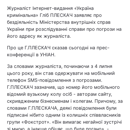
Журналіст Інтернет-видання «Україна
кримінальна» Гліб ПЛЕСКАЧ заявляє про
бездіяльність Міністерства внутрішніх справ
України при розслідуванні справи про погрози на
його адресу як журналіста.
Про це Г.ПЛЕСКАЧ сказав сьогодні на прес-
конференції в УНІАН.
За словами журналіста, починаючи з 4 липня
цього року, він став одержувати на мобільний
телефон SМS-повідомлення з погрозами.
Г.ПЛЕСКАЧ зазначив, що номер його мобільного
відомий вузькому колу осіб - авторам сайту,
скривдженим бізнесменам і колегам. Причому, за
словами Г.ПЛЕСКАЧА, деякі повідомлення були
підписані нібито одним із колишніх співвласників
групи «Фокстрот». «Він вимагає негайної зустрічі
зі мною, а інакше обіцяє, що буде погано», -