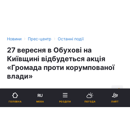
›
›
Новини
Прес-центр
Останні події
27 вересня в Обухові на
Київщині відбудеться акція
«Громада проти корумпованої
влади»
13:37, 25.09.06
2 хв.
6
RU
МОВА
ГОЛОВНА
РОЗДІЛИ
ПОГОДА
ЛАЙТ
Підпишіться на нас в Google
Реклама