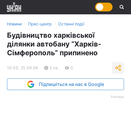
›
›
Новини
Прес-центр
Останні події
Будівництво харківської
ділянки автобану “Харків-
Сімферополь” припинено
16:59, 25.09.06
2 хв.
0
Підпишіться на нас в Google
Реклама