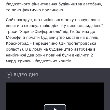
бюджетного фінансування будівництва автобану,
то воно фактично припинено.
Сайт нагадує, що нинішнього року планувалося
Головна
Війна
ввести в експлуатацію ділянку високошвидкісної
траси “Харків-Сімферополь” від Люботина до
Україна
Політика
Мерефи й почати будівництво мостів на ділянці
Економіка
Світ
Красноград - Перещепино (Дніпропетровська
область). В цілому на будівництво автобана в
Спорт
Наука
найближчі два роки повинні були виділити 2
млрд. гривень бюджетних коштів.
Техно і зв'язок
Лайт
ВІДЕО ДНЯ
Зброя
Інциденти
Здоров'я
Туризм
Цікавинки
Погода
Екологія
Регіони