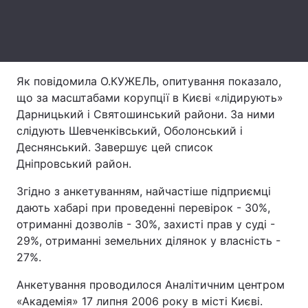
Лонгріди
Відео з Youtube
Статті
Як повідомила О.КУЖЕЛЬ, опитування показало,
Інтерв'ю
Думки
що за масштабами корупції в Києві «лідирують»
Дарницький і Святошинський райони. За ними
Архів
Вакансії
слідують Шевченківський, Оболонський і
Деснянський. Завершує цей список
Контакти
Дніпровський район.
Послуги
Згідно з анкетуванням, найчастіше підприємці
дають хабарі при проведенні перевірок - 30%,
отриманні дозволів - 30%, захисті прав у суді -
29%, отриманні земельних ділянок у власність -
27%.
Анкетування проводилося Аналітичним центром
«Академія» 17 липня 2006 року в місті Києві.