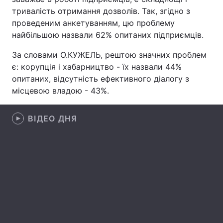
тривалість отримання дозволів. Так, згідно з
проведеним анкетуванням, цю проблему
найбільшою назвали 62% опитаних підприємців.
Головна
Війна
За словами О.КУЖЕЛЬ, рештою значних проблем
Україна
Політика
є: корупція і хабарництво - їх назвали 44%
опитаних, відсутність ефективного діалогу з
Економіка
Світ
місцевою владою - 43%.
Спорт
Наука
ВІДЕО ДНЯ
Техно і зв'язок
Лайт
Зброя
Інциденти
Здоров'я
Туризм
Цікавинки
Погода
Екологія
Регіони