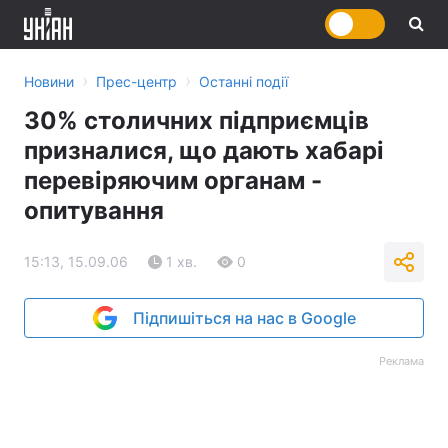
›
›
Новини
Прес-центр
Останні події
30% столичних підприємців
призналися, що дають хабарі
перевіряючим органам -
опитування
15:13, 15.09.06
1 хв.
0
Підпишіться на нас в Google
Реклама