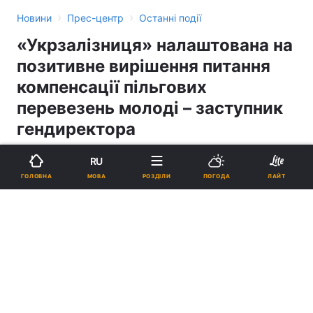
›
›
Новини
Прес-центр
Останні події
«Укрзалізниця» налаштована на
позитивне вирішення питання
компенсації пільгових
перевезень молоді – заступник
гендиректора
RU
14:23, 15.09.06
4 хв.
0
МОВА
ГОЛОВНА
РОЗДІЛИ
ПОГОДА
ЛАЙТ
Підпишіться на нас в Google
Реклама