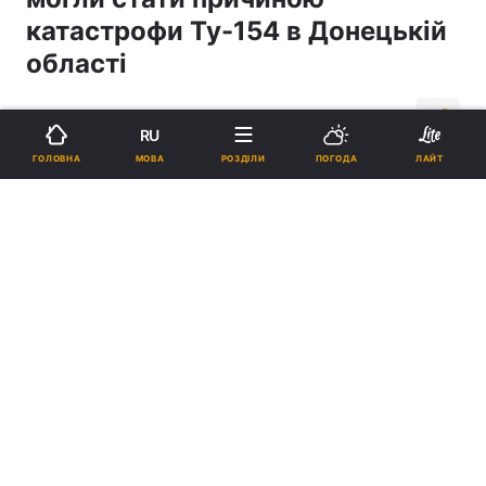
катастрофи Ту-154 в Донецькій
області
13:25, 01.09.06
1 хв.
2
RU
МОВА
ГОЛОВНА
РОЗДІЛИ
ПОГОДА
ЛАЙТ
Підпишіться на нас в Google
Реклама
ad