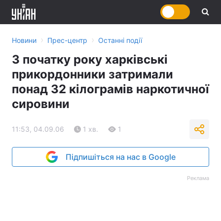
›
›
Новини
Прес-центр
Останні події
З початку року харківські
прикордонники затримали
понад 32 кілограмів наркотичної
сировини
11:53, 04.09.06
1 хв.
1
Підпишіться на нас в Google
Реклама