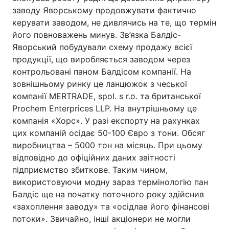
заводу Яворському продовжувати фактично
керувати заводом, не дивлячись на те, що термін
його повноважень минув. Зв’язка Балдіс-
Яворський побудували схему продажу всієї
продукції, що виробляється заводом через
контрольовані паном Балдісом компанії. На
зовнішньому ринку це ланцюжок з чеської
компанії MERTRADE, spol. s r.o. та британської
Prochem Enterprices LLP. На внутрішньому це
компанія «Хорс». У разі експорту на рахунках
цих компаній осідає 50-100 Євро з тони. Обсяг
виробництва – 5000 тон на місяць. При цьому
відповідно до офіційних даних звітності
підприємство збиткове. Таким чином,
використовуючи модну зараз термінологію пан
Балдіс ще на початку поточного року здійснив
«захоплення заводу» та «осідлав його фінансові
потоки». Звичайно, інші акціонери не могли