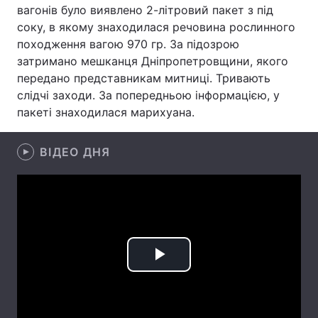
вагонів було виявлено 2-літровий пакет з під
соку, в якому знаходилася речовина рослинного
походження вагою 970 гр. За підозрою
затримано мешканця Дніпропетровщини, якого
Головна
Війна
передано представникам митниці. Тривають
Україна
Політика
слідчі заходи. За попередньою інформацією, у
пакеті знаходилася марихуана.
Економіка
Світ
ВІДЕО ДНЯ
Спорт
Наука
Техно і зв'язок
Лайт
Зброя
Інциденти
Здоров'я
Туризм
Play
Цікавинки
Погода
Video
Екологія
Регіони