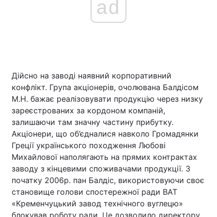
ad
Дійсно на заводі наявний корпоративний
конфлікт. Група акціонерів, очолювана Балдісом
М.Н. бажає реалізовувати продукцію через низку
зареєстрованих за кордоном компаній,
залишаючи там значну частину прибутку.
Акціонери, що об’єдналися навколо Громадянки
Греції українського походження Любові
Михайлової наполягають на прямих контрактах
заводу з кінцевими споживачами продукції. З
початку 2006р. пан Балдіс, використовуючи своє
становище голови спостережної ради ВАТ
«Кременчуцький завод технічного вуглецю»
блокував роботу ради. Це дозволило директору