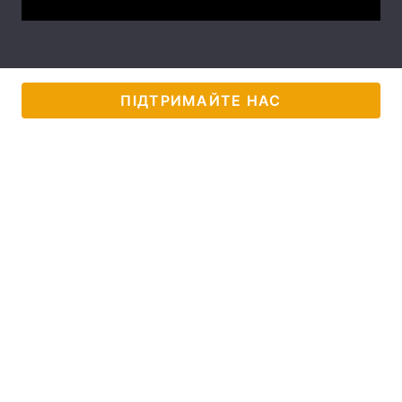
Лонгріди
Відео з Youtube
Статті
ПІДТРИМАЙТЕ НАС
Інтерв'ю
Думки
Архів
Вакансії
Контакти
Послуги