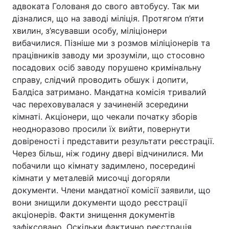
адвоката Голованя до свого автобусу. Так ми
дізналися, що на заводі міліція. Протягом п’яти
хвилин, з’ясувавши особу, міліціонери
вибачилися. Пізніше ми з розмов міліціонерів та
працівників заводу ми зрозуміли, що стосовно
посадових осіб заводу порушено кримінальну
справу, слідчий проводить обшук і допити,
Балдіса затримано. Мандатна комісія тривалий
час переховувалася у зачиненій зсередини
кімнаті. Акціонери, що чекали початку зборів
неодноразово просили їх вийти, повернути
довіреності і представити результати реєстрації.
Через більш, ніж годину двері відчинилися. Ми
побачили що кімнату задимлено, посередині
кімнати у металевій мисочці догоряли
документи. Члени мандатної комісії заявили, що
вони знищили документи щодо реєстрації
акціонерів. Факти знищення документів
зафіксовано. Оскільки фактично реєстрація