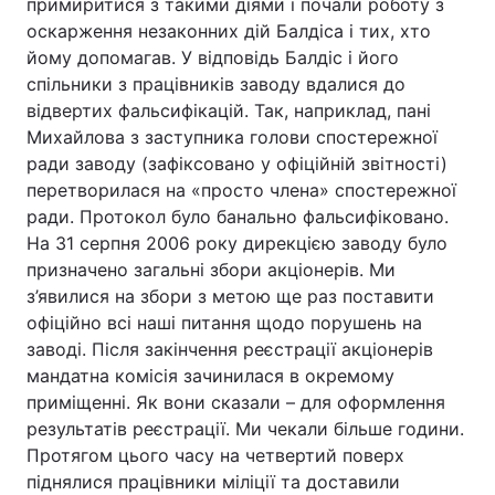
примиритися з такими діями і почали роботу з
оскарження незаконних дій Балдіса і тих, хто
йому допомагав. У відповідь Балдіс і його
спільники з працівників заводу вдалися до
відвертих фальсифікацій. Так, наприклад, пані
Михайлова з заступника голови спостережної
ради заводу (зафіксовано у офіційній звітності)
перетворилася на «просто члена» спостережної
ради. Протокол було банально фальсифіковано.
На 31 серпня 2006 року дирекцією заводу було
призначено загальні збори акціонерів. Ми
з’явилися на збори з метою ще раз поставити
офіційно всі наші питання щодо порушень на
заводі. Після закінчення реєстрації акціонерів
мандатна комісія зачинилася в окремому
приміщенні. Як вони сказали – для оформлення
результатів реєстрації. Ми чекали більше години.
Протягом цього часу на четвертий поверх
піднялися працівники міліції та доставили