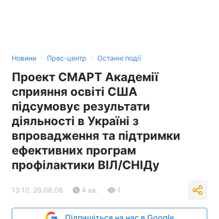
›
›
Новини
Прес-центр
Останні події
Проект СМАРТ Академії
сприяння освіті США
підсумовує результати
діяльності в Україні з
впровадження та підтримки
ефективних програм
профілактики ВІЛ/СНІДу
13:10, 20.08.06
4 хв.
1
Підпишіться на нас в Google