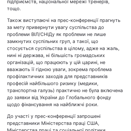
підприємств, національної мережі тренерів,
тощо.
Також виступаючі на прес-конференції прагнуть
за мету привернути увагу суспільства до
проблеми ВІЛ/СНІДу як проблеми не лише
замкнутих суспільних груп, а такої, що
стосується суспільства в цілому, адже на жаль,
нині ні держава, ні більшість громадських
організацій, що працюють у цій царині, не
вважають її гідною уваги, зокрема проблема
профілактичних заходів для представників
професій найбільшого ризику (медики,
транспортна галузь) практично не була включена
до заявки від України до Глобального фонду
щодо фінансування на найближчі роки.
До участі у прес-конференції запрошені
представники Міністерства праці США,
Міністерства праці та соціальної політики