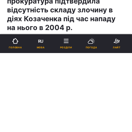
прокуратура підтвердила
відсутність складу злочину в
діях Козаченка під час нападу
на нього в 2004 р.
RU
18:10, 18.08.06
4 хв.
2
МОВА
ГОЛОВНА
РОЗДІЛИ
ПОГОДА
ЛАЙТ
Підпишіться на нас в Google
Реклама
ad