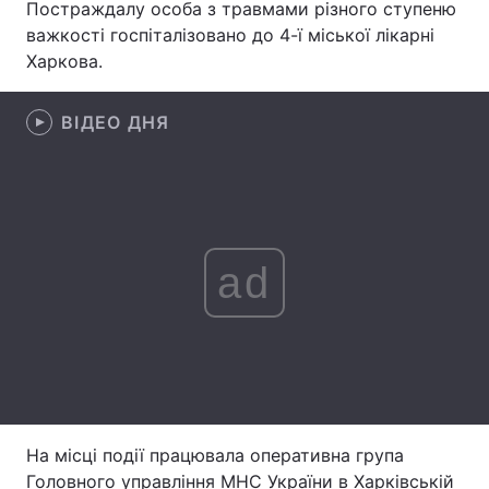
Постраждалу особа з травмами різного ступеню
важкості госпіталізовано до 4-ї міської лікарні
Харкова.
Головна
Війна
ВІДЕО ДНЯ
Україна
Політика
Економіка
Світ
Спорт
Наука
ad
Техно і зв'язок
Лайт
Зброя
Інциденти
Здоров'я
Туризм
Цікавинки
Погода
На місці події працювала оперативна група
Екологія
Регіони
Головного управління МНС України в Харківській