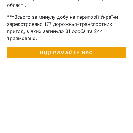
області.
Лонгріди
***Всього за минулу добу на території України
зареєстровано 177 дорожньо-транспортних
Відео з Youtube
Статті
пригод, в яких загинуло 31 особа та 244 -
травмовано.
Інтерв'ю
Думки
ПІДТРИМАЙТЕ НАС
Архів
Вакансії
Контакти
Послуги