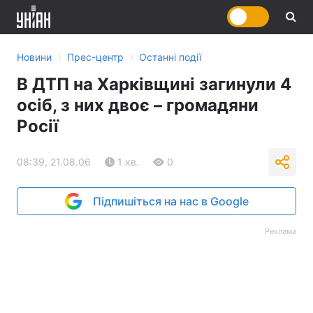
›
›
Новини
Прес-центр
Останні події
В ДТП на Харківщині загинули 4
осіб, з них двоє – громадяни
Росії
08:39, 21.08.06
1 хв.
0
Підпишіться на нас в Google
Реклама