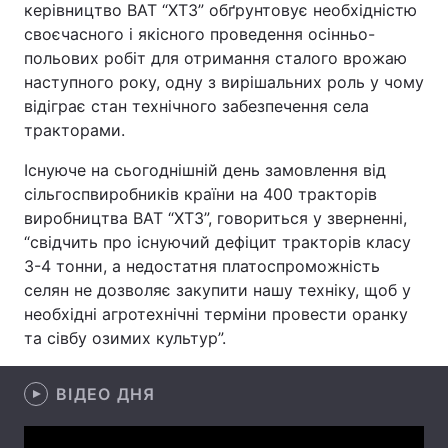
керівництво ВАТ “ХТЗ” обґрунтовує необхідністю
своєчасного і якісного проведення осінньо-
польових робіт для отримання сталого врожаю
наступного року, одну з вирішальних роль у чому
Головна
Війна
відіграє стан технічного забезпечення села
тракторами.
Україна
Політика
Існуюче на сьогоднішній день замовлення від
Економіка
Світ
сільгоспвиробників країни на 400 тракторів
виробництва ВАТ “ХТЗ”, говориться у зверненні,
Спорт
Наука
“свідчить про існуючий дефіцит тракторів класу
Техно і зв'язок
Лайт
3-4 тонни, а недостатня платоспроможність
селян не дозволяє закупити нашу техніку, щоб у
Зброя
Інциденти
необхідні агротехнічні терміни провести оранку
та сівбу озимих культур”.
Здоров'я
Туризм
ВІДЕО ДНЯ
Цікавинки
Погода
Екологія
Регіони