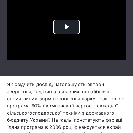
Лонгріди
Відео з Youtube
Статті
Play
Інтерв'ю
Думки
Video
Архів
Вакансії
Контакти
Послуги
Як свідчить досвід, наголошують автори
звернення, “однією з основних та найбільш
сприятливих форм поповнення парку тракторів є
програма 30%-ї компенсації вартості складної
сільськогосподарської техніки з державного
бюджету України”. На жаль, констатують фахівці,
“дана програма в 2006 році фінансується вкрай