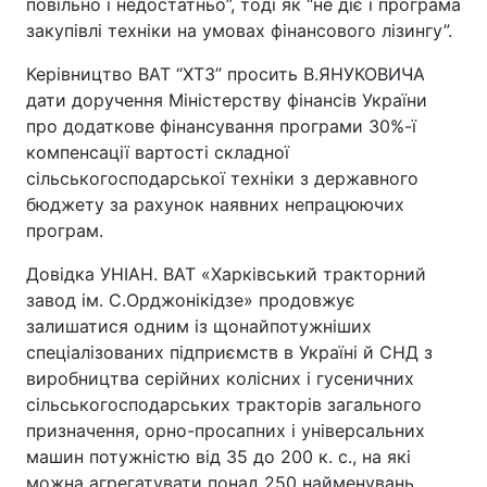
повільно і недостатньо”, тоді як “не діє і програма
закупівлі техніки на умовах фінансового лізингу”.
Тема оформлення
Керівництво ВАТ “ХТЗ” просить В.ЯНУКОВИЧА
дати доручення Міністерству фінансів України
про додаткове фінансування програми 30%-ї
компенсації вартості складної
сільськогосподарської техніки з державного
бюджету за рахунок наявних непрацюючих
програм.
Довідка УНІАН. ВАТ «Харківський тракторний
завод ім. С.Орджонікідзе» продовжує
залишатися одним із щонайпотужніших
спеціалізованих підприємств в Україні й СНД з
виробництва серійних колісних і гусеничних
сільськогосподарських тракторів загального
призначення, орно-просапних і універсальних
машин потужністю від 35 до 200 к. с., на які
можна агрегатувати понад 250 найменувань