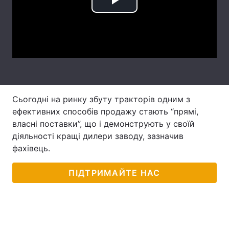
Play
Лонгріди
Video
Відео з Youtube
Статті
Інтерв'ю
Думки
Архів
Вакансії
Сьогодні на ринку збуту тракторів одним з
ефективних способів продажу стають “прямі,
Контакти
власні поставки”, що і демонструють у своїй
діяльності кращі дилери заводу, зазначив
Послуги
фахівець.
ПІДТРИМАЙТЕ НАС