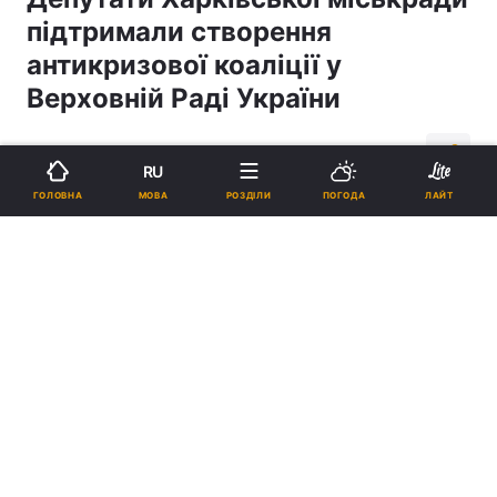
підтримали створення
антикризової коаліції у
Верховній Раді України
13:25, 14.07.06
1 хв.
1
RU
МОВА
ГОЛОВНА
РОЗДІЛИ
ПОГОДА
ЛАЙТ
Підпишіться на нас в Google
Реклама
ad