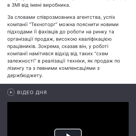
в ЗМІ від імені виробника.
За словами співрозмовника агентства, успіх
компанії “Техноторг” можна пояснити новими
Головна
Війна
підходами її фахівців до роботи на ринку та
організації продаж, високою кваліфікацією
Україна
Політика
працівників. Зокрема, сказав він, у роботі
Економіка
Світ
компанії намітився відхід від таких “схем
залежності” в реалізації техніки, як продаж по
Спорт
Наука
лізингу та з певними компенсаціями з
держбюджету.
Техно і зв'язок
Лайт
ВІДЕО ДНЯ
Зброя
Інциденти
Здоров'я
Туризм
Цікавинки
Погода
Екологія
Регіони