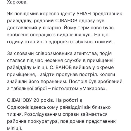
Харкова.
Як повідомив кореспонденту УНІАН представник
райвідділу, рядовий С.ІВАНОВ одразу був
доставлений у лікарню. Йому терміново було
зроблено операцію з видалення кулі. На цю
годину стан його здоров’я стабільно тяжкий.
За словами співрозмовника агентства, подія
сталася під час несення служби в приміщенні
райвідділу міліції. С.ІВАНОВ вийшов у окреме
приміщення, і звідти пролунав постріл. Колеги
знайшли його пораненим. Постріл був зроблений
з табельної зброї – пістолетом «Макаров».
С.ІВАНОВУ 20 років. На роботі в
Орджонікідзевському райвідділі він близько
тижня. Розслідуванням справи займається
районна прокуратура, повідомив представник
міліції.