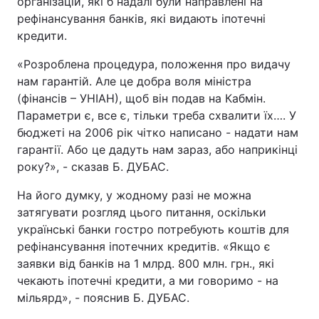
організацій, які б надалі були направлені на
рефінансування банків, які видають іпотечні
кредити.
«Розроблена процедура, положення про видачу
нам гарантій. Але це добра воля міністра
(фінансів – УНІАН), щоб він подав на Кабмін.
Параметри є, все є, тільки треба схвалити їх…. У
бюджеті на 2006 рік чітко написано - надати нам
гарантії. Або це дадуть нам зараз, або наприкінці
року?», - сказав Б. ДУБАС.
На його думку, у жодному разі не можна
затягувати розгляд цього питання, оскільки
українські банки гостро потребують коштів для
рефінансування іпотечних кредитів. «Якщо є
заявки від банків на 1 млрд. 800 млн. грн., які
чекають іпотечні кредити, а ми говоримо - на
мільярд», - пояснив Б. ДУБАС.