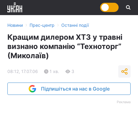
›
›
Новини
Прес-центр
Останні події
Кращим дилером ХТЗ у травні
визнано компанію “Техноторг”
(Миколаїв)
08:12, 17.07.06
1 хв.
3
Підпишіться на нас в Google
Реклама