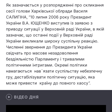
Як зазначається у розпорядженні про скликання
сесії голови Харківської облради Василя
САЛИГІНА, “10 липня 2006 року Президент
Головна
Війна
України В.А. ЮЩЕНКО виступив із заявою з
приводу ситуації у Верховній раді України, в якій
Україна
Політика
зазначає, що останні події у Верховній раді
України викликали широку суспільну реакцію.
Економіка
Світ
Численні звернення до Президента України
свідчать про масове незадоволення
Спорт
Наука
бездіяльністю Парламенту і тривалими
політичними інтригами. Окремі політики
Техно і зв'язок
Лайт
намагаються нав`язати суспільству небезпечну
Зброя
Інциденти
гру, дестабілізувати політичну ситуацію, яка
може привести країну до повного хаосу”.
Здоров'я
Туризм
ВІДЕО ДНЯ
Цікавинки
Погода
Екологія
Регіони