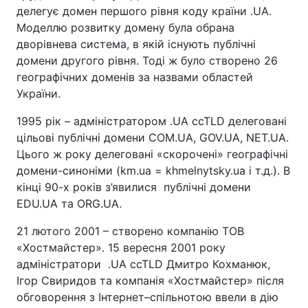
делегує домен першого рівня коду країни .UA.
Моделлю розвитку домену була обрана
дворівнева система, в якій існують публічні
домени другого рівня. Тоді ж було створено 26
географічних доменів за назвами областей
України.
1995 рік – адміністратором .UA ccTLD делеговані
цільові публічні домени COM.UA, GOV.UA, NET.UA.
Цього ж року делеговані «скорочені» географічні
домени-синоніми (km.ua = khmelnytsky.ua і т.д.). В
кінці 90-х років з’явилися публічні домени
EDU.UA та ORG.UA.
21 лютого 2001 – створено компанію ТОВ
«Хостмайстер». 15 вересня 2001 року
адміністратори .UA ccTLD Дмитро Кохманюк,
Ігор Свиридов та компанія «Хостмайстер» після
обговорення з Інтернет–спільнотою ввели в дію