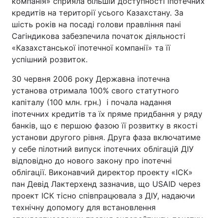
компанія» сприяла більшій доступності іпотечних
кредитів на території усього Казахстану. За
шість років на посаді голови правління пані
Сагіндикова забезпечила початок діяльності
«Казахстанської іпотечної компанії» та її
успішний розвиток.
30 червня 2006 року Державна іпотечна
установа отримала 100% свого статутного
капіталу (100 млн. грн.) і почала надання
іпотечних кредитів та їх пряме придбання у ряду
банків, що є першою фазою її розвитку в якості
установи другого рівня. Друга фаза включатиме
у себе пілотний випуск іпотечних облігацій ДІУ
відповідно до нового закону про іпотечні
облігації. Виконавчий директор проекту «ІСК»
пан Девід Лактерхенд зазначив, що USAID через
проект ІСК тісно співпрацювала з ДІУ, надаючи
технічну допомогу для встановлення