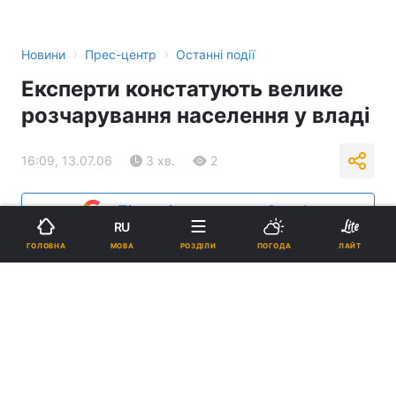
›
›
Новини
Прес-центр
Останні події
Експерти констатують велике
розчарування населення у владі
16:09, 13.07.06
3 хв.
2
Підпишіться на нас в Google
RU
МОВА
ГОЛОВНА
РОЗДІЛИ
ПОГОДА
ЛАЙТ
Реклама
ad