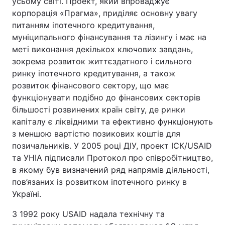
усьому світі. Проект, який впроваджує
корпорація «Прагма», приділяє основну увагу
питанням іпотечного кредитування,
муніципального фінансування та лізингу і має на
меті виконання декількох ключових завдань,
зокрема розвиток життєздатного і сильного
ринку іпотечного кредитування, а також
розвиток фінансового сектору, що має
функціонувати подібно до фінансових секторів
більшості розвинених країн світу, де ринки
капіталу є ліквідними та ефективно функціонують
з меншою вартістю позикових коштів для
позичальників. У 2005 році ДІУ, проект ІСК/USAID
та УНІА підписали Протокол про співробітництво,
в якому був визначений ряд напрямів діяльності,
пов’язаних із розвитком іпотечного ринку в
Україні.
З 1992 року USAID надала технічну та