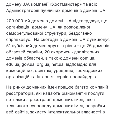
домену .UA компанії «Хостмайстер» та всіх
Адміністраторів публічних доменів в домені .UA.
200 000-ий домен в домені .UA підтверджує, що
організація домену .UA, як розподіленої
саморегульованої структури, бездоганно
спрацьовує. На сьогодні в домені .UA функціонує
51 публічний домен другого рівня - це 26 доменів
областей України, 20 скорочень дволітерних
доменів областей, а також домени com.ua,
edu.ua, gov.ua, org.ua, net.ua, відповідно для
комерційних, освітніх, урядових, громадських
організацій та Інтернет сервіс-провайдерів.
На ринку доменних імен працює багато компаній
реєстраторів, які надають різноманітні послуги
не тільки з реєстрації доменних імен, але і
технічного супроводу доменних імен, розробки
веб-сайтів, захисту інтелектуальної власності в