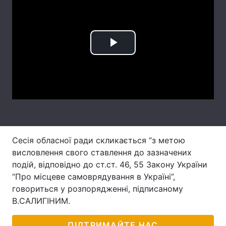
Лонгріди
Відео з Youtube
Статті
Play
Інтерв'ю
Думки
Video
Архів
Вакансії
Контакти
Послуги
Сесія обласної ради скликається “з метою
висловлення свого ставлення до зазначених
подій, відповідно до ст.ст. 46, 55 Закону України
“Про місцеве самоврядування в Україні”,
говориться у розпорядженні, підписаному
В.САЛИГІНИМ.
ПІДТРИМАЙТЕ НАС