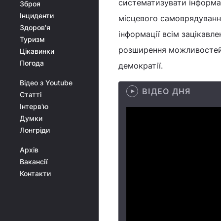
систематизувати інформац
Зброя
Інциденти
місцевого самоврядування
Здоров'я
інформації всім зацікавл
Туризм
розширення можливостей 
Цікавинки
Погода
демократії.
Відео з Youtube
ВІДЕО ДНЯ
Статті
Інтерв'ю
Думки
Лонгріди
Архів
Вакансії
Контакти