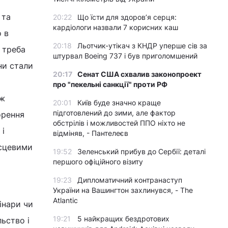
 та
20:22
Що їсти для здоров’я серця:
кардіологи назвали 7 корисних каш
 в
20:18
Льотчик-утікач з КНДР уперше сів за
р треба
штурвал Boeing 737 і був приголомшений
їни стали
20:17
Сенат США схвалив законопроект
про "пекельні санкції" проти РФ
іж
20:01
Київ буде значно краще
підготовлений до зими, але фактор
орення
обстрілів і можливостей ППО ніхто не
 і
відміняв, - Пантелеєв
ісцевими
19:52
Зеленський прибув до Сербії: деталі
першого офіційного візиту
19:23
Дипломатичний контранаступ
України на Вашингтон захлинувся, - The
Atlantic
інари чи
19:21
5 найкращих бездротових
ьство і