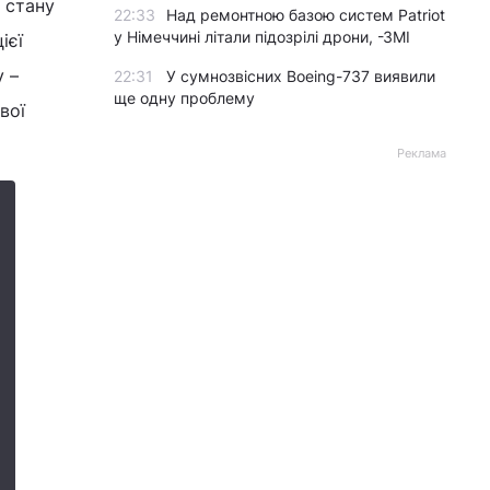
 стану
22:33
Над ремонтною базою систем Patriot
у Німеччині літали підозрілі дрони, -ЗМІ
ієї
у –
22:31
У сумнозвісних Boeing-737 виявили
ще одну проблему
вої
Реклама