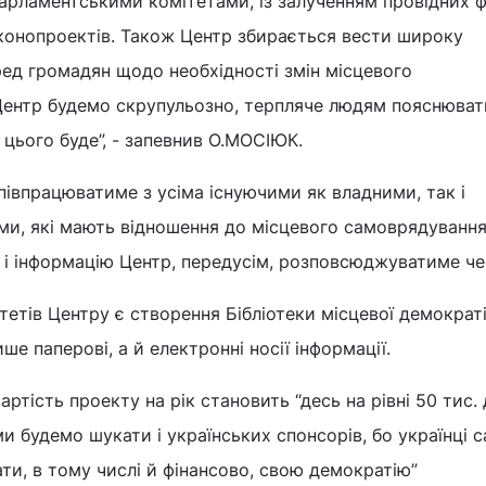
арламентськими комітетами, із залученням провідних ф
конопроектів. Також Центр збирається вести широку
ед громадян щодо необхідності змін місцевого
Центр будемо скрупульозно, терпляче людям пояснюват
д цього буде”, - запевнив О.МОСІЮК.
півпрацюватиме з усіма існуючими як владними, так і
и, які мають відношення до місцевого самоврядування
деї і інформацію Центр, передусім, розповсюджуватиме че
тетів Центру є створення Бібліотеки місцевої демократі
ше паперові, а й електронні носії інформації.
тість проекту на рік становить “десь на рівні 50 тис. д
и будемо шукати і українських спонсорів, бо українці с
ти, в тому числі й фінансово, свою демократію”