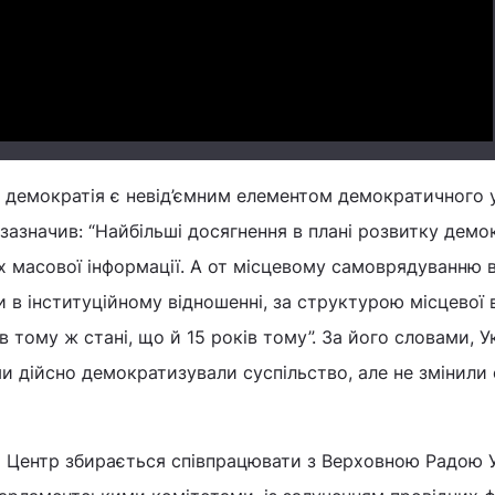
Video
 демократія є невід’ємним елементом демократичного
зазначив: “Найбільші досягнення в плані розвитку демок
бах масової інформації. А от місцевому самоврядуванню 
и в інституційному відношенні, за структурою місцевої 
в тому ж стані, що й 15 років тому”. За його словами, У
ми дійсно демократизували суспільство, але не змінили
 Центр збирається співпрацювати з Верховною Радою У