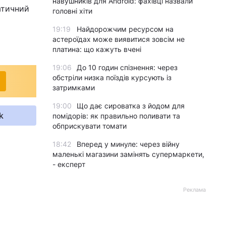
навушників для Android: фахівці назвали
атичний
головні хіти
19:19
Найдорожчим ресурсом на
астероїдах може виявитися зовсім не
платина: що кажуть вчені
19:06
До 10 годин спізнення: через
обстріли низка поїздів курсують із
затримками
19:00
Що дає сироватка з йодом для
k
помідорів: як правильно поливати та
обприскувати томати
18:42
Вперед у минуле: через війну
маленькі магазини замінять супермаркети,
- експерт
Реклама