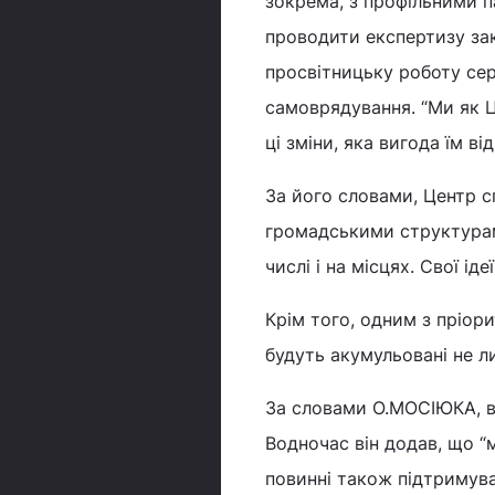
зокрема, з профільними п
проводити експертизу за
просвітницьку роботу сер
самоврядування. “Ми як 
ці зміни, яка вигода їм ві
За його словами, Центр с
громадськими структурам
числі і на місцях. Свої і
Крім того, одним з пріори
будуть акумульовані не ли
За словами О.МОСІЮКА, вар
Водночас він додав, що “м
повинні також підтримува