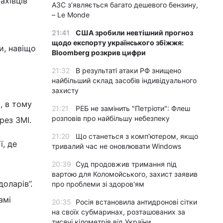
ахівців
АЗС з’являється багато дешевого бензину,
– Le Monde
21:41
США зробили невтішний прогноз
щодо експорту українського збіжжя:
и, навіщо
Bloomberg розкрив цифри
21:32
В результаті атаки РФ знищено
найбільший склад засобів індивідуального
захисту
, в тому
21:21
РЕБ не замінить "Петріоти": Флеш
розповів про найбільшу небезпеку
рез ЗМІ.
21:20
Що станеться з комп’ютером, якщо
ї, де
тривалий час не оновлювати Windows
20:39
Суд продовжив тримання під
вартою для Коломойського, захист заявив
оларів”.
про проблеми зі здоров'ям
амі
20:35
Росія встановила антидронові сітки
на своїх субмаринах, розташованих за
тисячі кілометрів від України