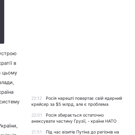
 устрою
ратії в
в цьому
влади,
країна
22:12
Росія нарешті повертає свій ядерний
 систему
крейсер за $5 млрд, але є проблема
22:01
Росія збирається остаточно
анексувати частину Грузії, - країни НАТО
країни,
21:51
Під час візитів Путіна до регіонів на