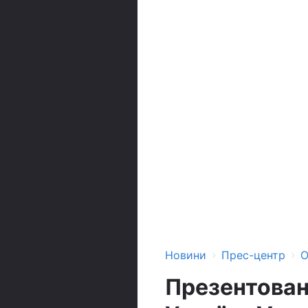
›
›
Новини
Прес-центр
О
Презентован