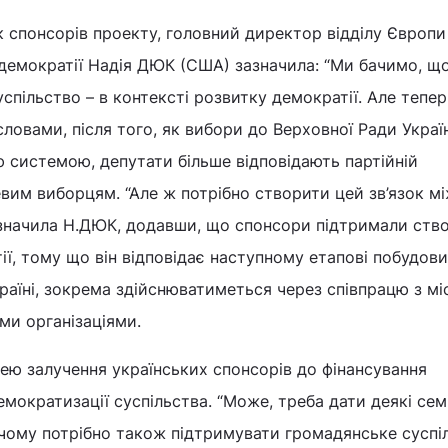
 спонсорів проекту, головний директор відділу Європи
демократії Надія ДЮК (США) зазначила: “Ми бачимо, що
успільство – в контексті розвитку демократії. Але тепе
ї словами, після того, як вибори до Верховної Ради Укра
 системою, депутати більше відповідають партійній
евим виборцям. “Але ж потрібно створити цей зв’язок м
зазначила Н.ДЮК, додавши, що спонсори підтримали ств
ї, тому що він відповідає наступному етапові побудови
країні, зокрема здійснюватиметься через співпрацю з м
ми організаціями.
ею залучення українських спонсорів до фінансування
мократизації суспільства. “Може, треба дати деякі сем
чому потрібно також підтримувати громадянське суспіл