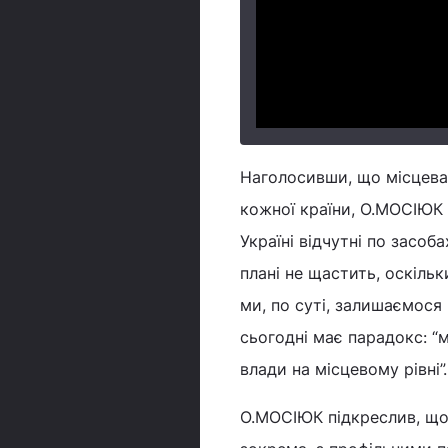
Наголосивши, що місцева
кожної країни, О.МОСІЮК 
Україні відчутні по засо
плані не щастить, оскільк
ми, по суті, залишаємося 
сьогодні має парадокс: “
влади на місцевому рівні”.
О.МОСІЮК підкреслив, що