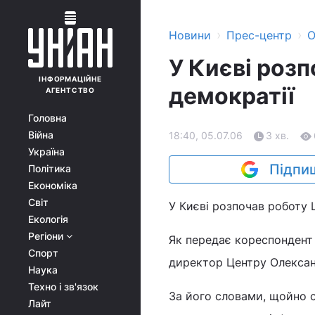
›
›
Новини
Прес-центр
О
У Києві розп
ІНФОРМАЦІЙНЕ
демократії
АГЕНТСТВО
Головна
Війна
18:40, 05.07.06
3 хв.
Україна
Підпиш
Політика
Економіка
Світ
У Києві розпочав роботу Ц
Екологія
Регіони
Як передає кореспондент 
Спорт
директор Центру Олекса
Наука
Техно і зв'язок
За його словами, щойно 
Лайт