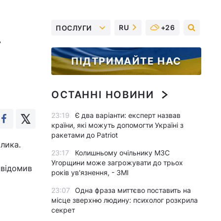
RU
+26
ПОСЛУГИ
ПІДТРИМАЙТЕ НАС
ОСТАННІ НОВИНИ
23:19
Є два варіанти: експерт назвав
країни, які можуть допомогти Україні з
ракетами до Patriot
рлика.
23:17
Колишньому очільнику МЗС
Угорщини може загрожувати до трьох
овідомив
років ув'язнення, - ЗМІ
23:07
Одна фраза миттєво поставить на
місце зверхню людину: психолог розкрила
секрет