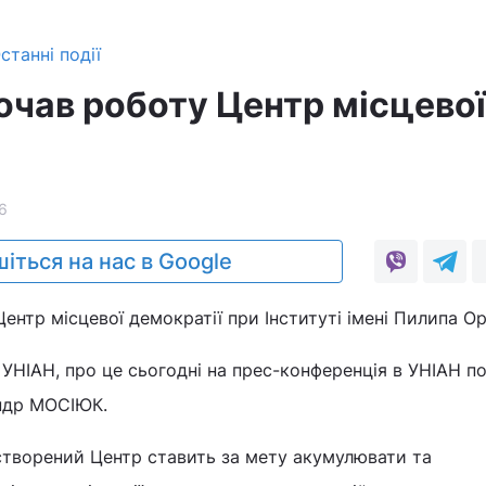
станні події
очав роботу Центр місцевої
6
іться на нас в Google
ентр місцевої демократії при Інституті імені Пилипа О
УНІАН, про це сьогодні на прес-конференція в УНІАН п
ндр МОСІЮК.
створений Центр ставить за мету акумулювати та