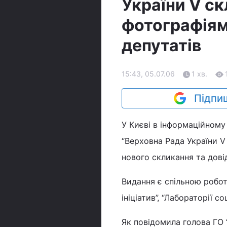
України V ск
фотографіям
депутатів
15:43, 05.07.06
1 хв.
Підпиш
У Києві в інформаційному
“Верховна Рада України V
нового скликання та дові
Видання є спільною робо
ініціатив”, “Лабораторії с
Як повідомила голова ГО 