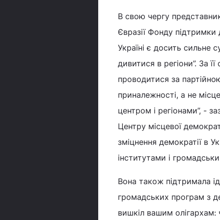
В свою чергу представник
Євразії Фонду підтримки 
Україні є досить сильне с
дивитися в регіони”. За ї
проводитися за партійною
приналежності, а не місц
центром і регіонами”, - 
Центру місцевої демократі
зміцнення демократії в У
інститутами і громадськи
Вона також підтримала ід
громадських програм з де
вишкіл вашим олігархам: 