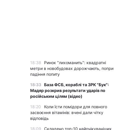
18:38
Ринок "лихоманить": квадратні
метри в новобудовах дорожчають, попри
падіння попиту
18:33
База ФСБ, кораблі та ЗРК "Бук":
Мадяр розкрив результати ударів по
російським цілям (відео)
18:20
Коли їсти помідори для повного
засвоєння вітамінів: вчені дали чітку
відповідь
18:09
Складено топ-10 найочікуваніших