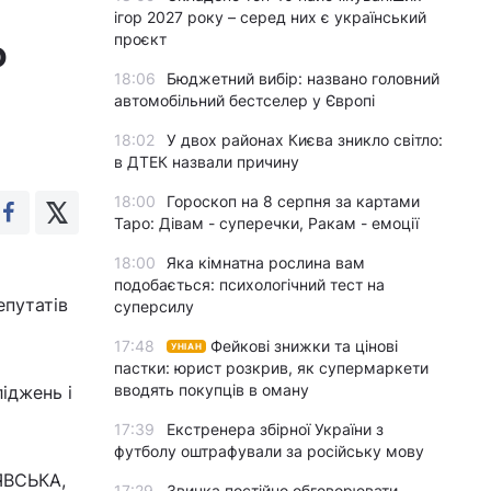
ігор 2027 року – серед них є український
проєкт
о
18:06
Бюджетний вибір: названо головний
автомобільний бестселер у Європі
18:02
У двох районах Києва зникло світло:
в ДТЕК назвали причину
18:00
Гороскоп на 8 серпня за картами
Таро: Дівам - суперечки, Ракам - емоції
18:00
Яка кімнатна рослина вам
подобається: психологічний тест на
епутатів
суперсилу
17:48
Фейкові знижки та цінові
УНІАН
пастки: юрист розкрив, як супермаркети
вводять покупців в оману
іджень і
17:39
Екстренера збірної України з
футболу оштрафували за російську мову
ЯВСЬКА,
17:29
Звичка постійно обговорювати