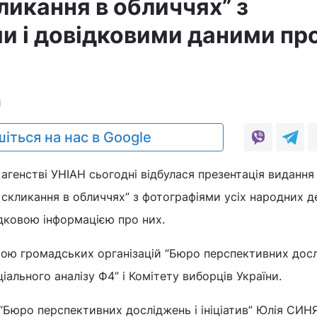
ликання в обличчях” з
и і довідковими даними пр
1
іться на нас в Google
 агенстві УНІАН сьогодні відбулася презентація видання
 скликання в обличчях” з фотографіями усіх народних д
дковою інформацією про них.
тою громадських організацій “Бюро перспективних досл
оціального аналізу Ф4” і Комітету виборців України.
“Бюро перспективних досліджень і ініціатив” Юлія СИН