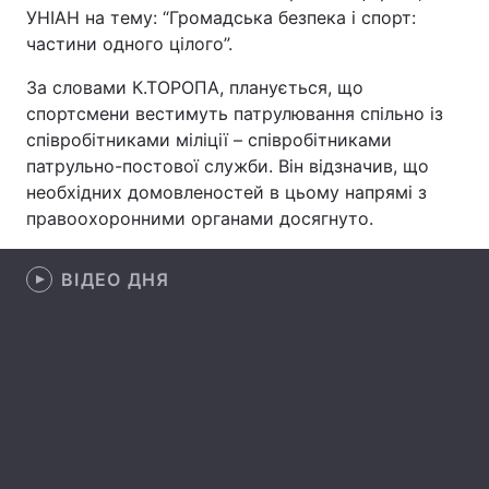
УНІАН на тему: “Громадська безпека і спорт:
частини одного цілого”.
За словами К.ТОРОПА, планується, що
Головна
Війна
спортсмени вестимуть патрулювання спільно із
співробітниками міліції – співробітниками
Україна
Політика
патрульно-постової служби. Він відзначив, що
Економіка
Світ
необхідних домовленостей в цьому напрямі з
правоохоронними органами досягнуто.
Спорт
Наука
ВІДЕО ДНЯ
Техно і зв'язок
Лайт
Зброя
Інциденти
Здоров'я
Туризм
Цікавинки
Погода
Екологія
Регіони