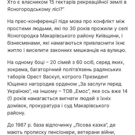
Хто є власником 15 гектарів рекреаційної землі в
Ясногородському лісі?”
На прес-конференції піде мова про конфлікт між
простими людьми, які по 30 років прожили у селі
Ясногородка Макарівського району Київщини, і
бізнесменами, які намагаються привласнити їхнє
житло і виселити законних мешканців на вулицю.
На одному боці – 20 сімей з 60 осіб, серед яких,
зокрема, багаторічний політв’язень радянських
таборів Орест Васкул, котрого Президент
Ющенко нагородив орденом „За заслуги перед
Україною”, на іншому – ТОВ „Емос”, яке ось вже 14
(!) років намагається вигнати людей з їхніх
домівок, прокуратура і суд Макарівського
району.
До 1987 р. база відпочинку „Лісова казка”, де
мають прописку пенсіонери, ветерани війни,