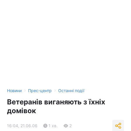
›
›
Новини
Прес-центр
Останні події
Ветеранів виганяють з їхніх
домівок
16:04, 21.06.06
1 хв.
2