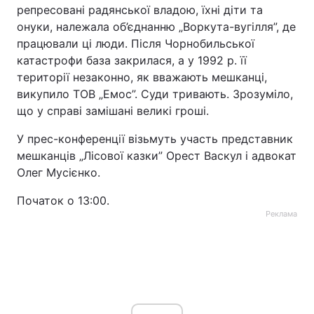
репресовані радянської владою, їхні діти та
онуки, належала об’єднанню „Воркута-вугілля”, де
працювали ці люди. Після Чорнобильської
катастрофи база закрилася, а у 1992 р. її
території незаконно, як вважають мешканці,
викупило ТОВ „Емос”. Суди тривають. Зрозуміло,
що у справі замішані великі гроші.
У прес-конференції візьмуть участь представник
мешканців „Лісової казки” Орест Васкул і адвокат
Олег Мусієнко.
Початок о 13:00.
Реклама