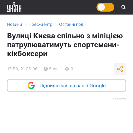
›
›
Новини
Прес-центр
Останні події
Вулиці Києва спільно з міліцією
патрулюватимуть спортсмени-
кікбоксери
17:59, 21.06.06
5 хв.
9
Підпишіться на нас в Google
Реклама