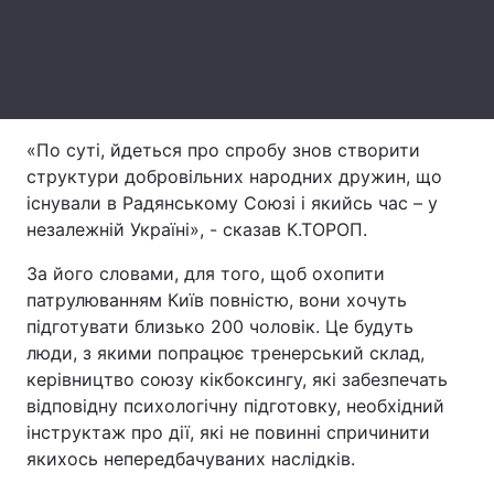
Лонгріди
Відео з Youtube
Статті
«По суті, йдеться про спробу знов створити
Інтерв'ю
Думки
структури добровільних народних дружин, що
Архів
Вакансії
існували в Радянському Союзі і якийсь час – у
незалежній Україні», - сказав К.ТОРОП.
Контакти
За його словами, для того, щоб охопити
Послуги
патрулюванням Київ повністю, вони хочуть
підготувати близько 200 чоловік. Це будуть
люди, з якими попрацює тренерський склад,
керівництво союзу кікбоксингу, які забезпечать
відповідну психологічну підготовку, необхідний
інструктаж про дії, які не повинні спричинити
якихось непередбачуваних наслідків.