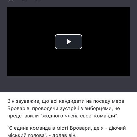
Головна
Війна
Україна
Політика
Play
Економіка
Світ
Video
Спорт
Наука
Техно і зв'язок
Лайт
Зброя
Інциденти
Він зауважив, що всі кандидати на посаду мера
Здоров'я
Туризм
Броварів, проводячи зустрічі з виборцями, не
представили “жодного члена своєї команди”.
Цікавинки
Погода
“Є єдина команда в місті Бровари, де я - діючий
Екологія
Регіони
міський голова”, - додав він.