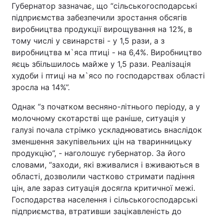
Губернатор зазначає, що “сільськогосподарські
підприємства забезпечили зростання обсягів
виробництва продукції вирощування на 12%, в
тому числі у свинарстві - у 1,5 рази, а з
виробництва м`яса птиці - на 6,4%. Виробництво
яєць збільшилось майже у 1,5 рази. Реалізація
худоби і птиці на м`ясо по господарствах області
зросла на 14%”.
Однак “з початком весняно-літнього періоду, а у
молочному скотарстві ще раніше, ситуація у
галузі почала стрімко ускладнюватись внаслідок
зменшення закупівельних цін на тваринницьку
продукцію”, - наголошує губернатор. За його
словами, “заходи, які вживалися і вживаються в
області, дозволили частково стримати падіння
цін, але зараз ситуація досягла критичної межі.
Господарства населення і сільськогосподарські
підприємства, втративши зацікавленість до