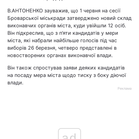
В.АНТОНЕНКО зауважив, що 1 червня на сесії
Лонгріди
Броварської міськради затверджено новий склад
виконавчих органів міста, куди увійшли 12 осіб.
Відео з Youtube
Статті
Він підкреслив, що з п’яти кандидатів у мери
міста, які набрали найбільше голосів під час
Інтерв'ю
Думки
виборів 26 березня, четверо представлені в
новостворених органах виконавчої влади.
Архів
Вакансії
Він також спростував заяви деяких кандидатів
Контакти
на посаду мера міста щодо тиску з боку діючої
влади.
Послуги
Реклама
ad