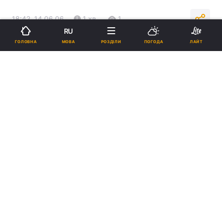
18:42, 14.06.06
1 хв.
1
RU
МОВА
ГОЛОВНА
РОЗДІЛИ
ПОГОДА
ЛАЙТ
Підпишіться на нас в Google
Реклама
ad
У лісі поблизу села Суха Кам’янка Ізюмського