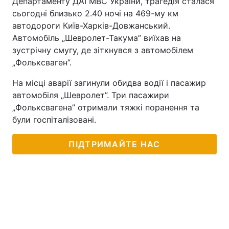
Департаменту ДАІ МВС України, трагедія сталася
сьогодні близько 2.40 ночі на 469-му км
автодороги Київ-Харків-Довжанський.
Автомобіль „Шевролет-Такума” виїхав на
зустрічну смугу, де зіткнувся з автомобілем
„Фольксваген”.
На місці аварії загинули обидва водії і пасажир
автомобіля „Шевролет”. Три пасажири
„Фольксвагена” отримали тяжкі поранення та
були госпіталізовані.
ПІДТРИМАЙТЕ НАС