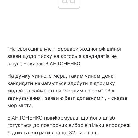
Тема оформлення
“На сьогодні в місті Бровари жодної офіційної
заяви щодо тиску на когось з кандидатів не
існує”, - сказав В.АНТОНЕНКО.
На думку чинного мера, таким чином деякі
кандидати намагаються здобути підтримку
людей та займаються “чорним піаром”. “Всі
звинувачення і заяви є безпідставними”, - сказав
мер міста.
В.АНТОНЕНКО поінформував, що його штаб
готується до повторних виборів тільки впродовж
6 днів та витратив на це 32 тис. грн.