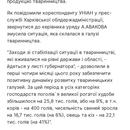
продукцію тваринництва.
Як повідомили кореспонденту УНІАН у прес-
службі Харківської облдержадміністрації,
звернутися до керівника уряду А.АВАКОВА
змусила ситуація, яка склалася в галузі
тваринництва.
“Заходи зі стабілізації ситуації в тваринництві,
які вживалися на рівні держави і області, -
йдеться у лиcті губернатора”, - дозволили в
перші чотири місяці цього року забезпечити
позитивну динаміку розвитку тваринницьких
галузей. За цей період в усіх категоріях
господарств поголів`я великої рогатої худоби
збільшилося на 25,8 тис. голів, або на 9%, в т.ч.
корів - на 400 голів, чисельність свиней зросла
на 16,7 тис. голів (на 6%), овець та кіз - на 22,1
тис. голів (на 41%)”.