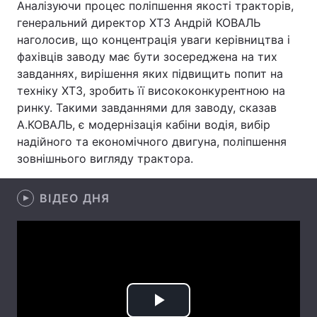
Аналізуючи процес поліпшення якості тракторів,
генеральний директор ХТЗ Андрій КОВАЛЬ
наголосив, що концентрація уваги керівництва і
фахівців заводу має бути зосереджена на тих
Головна
Війна
завданнях, вирішення яких підвищить попит на
техніку ХТЗ, зробить її висококонкурентною на
Україна
Політика
ринку. Такими завданнями для заводу, сказав
Економіка
Світ
А.КОВАЛЬ, є модернізація кабіни водія, вибір
надійного та економічного двигуна, поліпшення
Спорт
Наука
зовнішнього вигляду трактора.
Техно і зв'язок
Лайт
ВІДЕО ДНЯ
Зброя
Інциденти
Здоров'я
Туризм
Цікавинки
Погода
Екологія
Регіони
Play