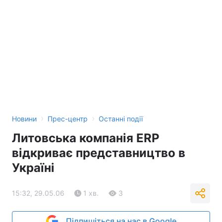
›
›
Новини
Прес-центр
Останні події
Литовська компанія ERP
відкриває представництво в
Україні
15:32, 29.05.06
1 хв.
3
Підпишіться на нас в Google