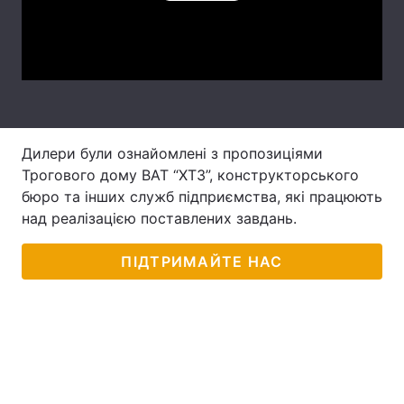
Лонгріди
Video
Відео з Youtube
Статті
Інтерв'ю
Думки
Дилери були ознайомлені з пропозиціями
Архів
Вакансії
Трогового дому ВАТ “ХТЗ”, конструкторського
бюро та інших служб підприємства, які працюють
Контакти
над реалізацією поставлених завдань.
Послуги
ПІДТРИМАЙТЕ НАС