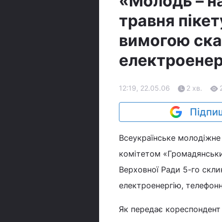
«Молодь – н
травня пікет
вимогою скас
електроенер
12:19, 22.05.06
2 хв.
Підпиш
Всеукраїнське молодіжне 
комітетом «Громадянський
Верховної Ради 5-го скли
електроенергію, телефонні
Як передає кореспондент 