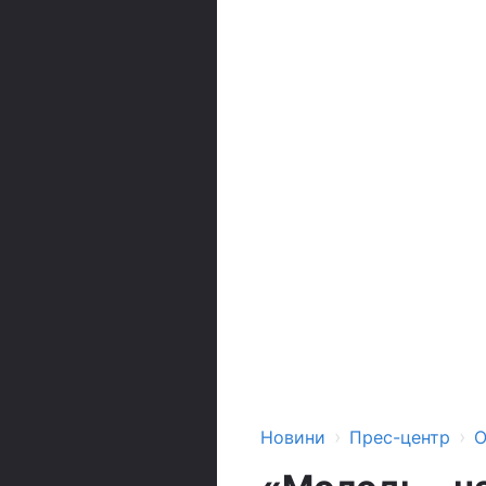
›
›
Новини
Прес-центр
О