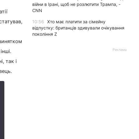
війни в Ірані, щоб не розлютити Трампа, -
CNN
тії
статував,
10:56
Хто має платити за сімейну
відпустку: британців здивували очікування
покоління Z
 винятком
Реклама
інші.
, так і
вець.