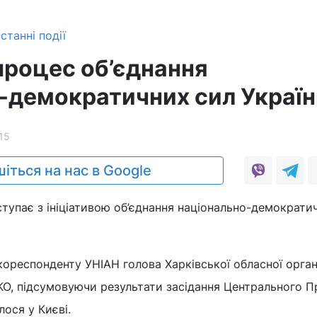
станні події
процес об’єднання
-демократичних сил Україн
15
іться на нас в Google
тупає з ініціативою об’єднання національно-демократи
кореспонденту УНІАН голова Харківської обласної органі
, підсумовуючи результати засідання Центрального 
лося у Києві.