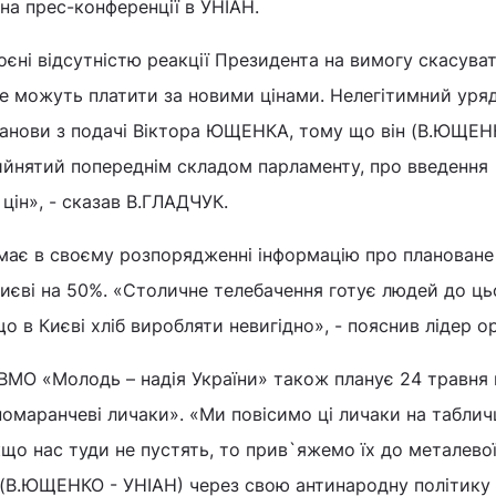
а прес-конференції в УНІАН.
коєні відсутністю реакції Президента на вимогу скасува
 не можуть платити за новими цінами. Нелегітимний уря
танови з подачі Віктора ЮЩЕНКА, тому що він (В.ЮЩЕН
ийнятий попереднім складом парламенту, про введення
цін», - сказав В.ГЛАДЧУК.
 має в своєму розпорядженні інформацію про плановане
Києві на 50%. «Столичне телебачення готує людей до цьо
 в Києві хліб виробляти невигідно», - пояснив лідер орг
ВМО «Молодь – надія України» також планує 24 травня
маранчеві личаки». «Ми повісимо ці личаки на таблич
кщо нас туди не пустять, то прив`яжемо їх до металево
ін (В.ЮЩЕНКО - УНІАН) через свою антинародну політику