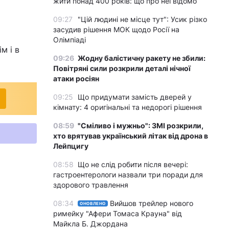
жити понад 400 років: що про неї відомо
09:27
"Цій людині не місце тут": Усик різко
засудив рішення МОК щодо Росії на
Олімпіаді
м і в
09:26
Жодну балістичну ракету не збили:
Повітряні сили розкрили деталі нічної
атаки росіян
09:25
Що придумати замість дверей у
кімнату: 4 оригінальні та недорогі рішення
08:59
"Сміливо і мужньо": ЗМІ розкрили,
хто врятував український літак від дрона в
Лейпцигу
08:58
Що не слід робити після вечері:
гастроентерологи назвали три поради для
здорового травлення
08:34
Вийшов трейлер нового
ОНОВЛЕНО
римейку "Афери Томаса Крауна" від
Майкла Б. Джордана