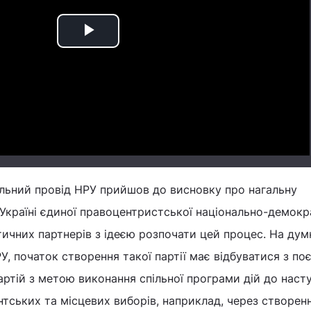
Play
Video
альний провід НРУ прийшов до висновку про нагальну
 Україні єдиної правоцентристської національно-демокр
ітичних партнерів з ідеєю розпочати цей процес. На дум
, початок створення такої партії має відбуватися з по
артій з метою виконання спільної програми дій до наст
тських та місцевих виборів, наприклад, через створен