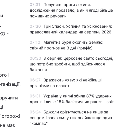
07:31
Полуниця проти лохини:
дослідження показало, в якій ягоді більше
ти
поживних речовин
д
07:30
Три Спаси, Успіння та Усікновення:
православний календар на серпень 2026
КО -
07:10
Магнітна буря охопить Землю:
свіжий прогноз на 3 дні (графік)
06:30
8 серпня: церковне свято сьогодні,
що потрібно зробити, щоб здійснилося
бажання
го і
06:27
Вражають уяву: які найбільші
анізації.
організми на планеті
05:31
Україна у липні збила 87% ударних
 вручити
дронів і лише 15% балістичних ракет, - звіт
ці
05:24
Бджоли орієнтуються не лише за
ї огорожі
сонцем і запахом: у них знайшли ще один
"компас"
 не має