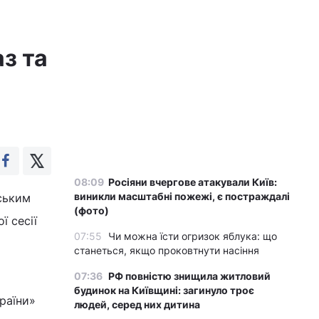
з та
08:09
Росіяни вчергове атакували Київ:
виникли масштабні пожежі, є постраждалі
ським
(фото)
ї сесії
07:55
Чи можна їсти огризок яблука: що
станеться, якщо проковтнути насіння
07:36
РФ повністю знищила житловий
будинок на Київщині: загинуло троє
раїни»
людей, серед них дитина