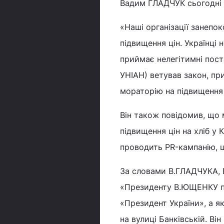
Вадим ГЛАДЧУК сьогодні н
«Наші організації занепо
підвищення цін. Українці
приймає нелегітимні пос
УНІАН) ветував закон, пр
мораторію на підвищення 
Він також повідомив, що
підвищення цін на хліб у 
проводить PR-кампанію, що
За словами В.ГЛАДЧУКА, 
«Президенту В.ЮЩЕНКУ по
«Президент України», а я
на вулиці Банківській. В