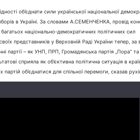
ідності об’єднати сили української національної демокра
борів в Україні. За словами А.СЕМЕНЧЕНКА, провід кон
 багатьох національно-демократичних політичних сил
своїх представників у Верховній Раді України тепер, за
чні партії – як УНП, ПРП, Громадянська партія „Пора” та 
атові сприяла як об’єктивна політична ситуація в країні
 партій об’єднатися для спільної перемоги, сказав рухі