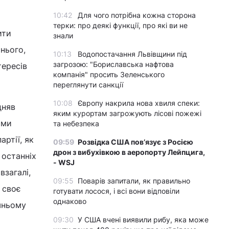
10:42
Для чого потрібна кожна сторона
терки: про деякі функції, про які ви не
ити
знали
 нього,
10:13
Водопостачання Львівщини під
загрозою: "Бориславська нафтова
тересів
компанія" просить Зеленського
переглянути санкції
10:08
Європу накрила нова хвиля спеки:
дняв
яким курортам загрожують лісові пожежі
ими
та небезпека
ртії, як
09:59
Розвідка США пов’язує з Росією
дрон з вибухівкою в аеропорту Лейпцига,
 останніх
- WSJ
взагалі,
09:55
Поварів запитали, як правильно
 своє
готувати лосося, і всі вони відповіли
однаково
шньому
09:30
У США вчені виявили рибу, яка може