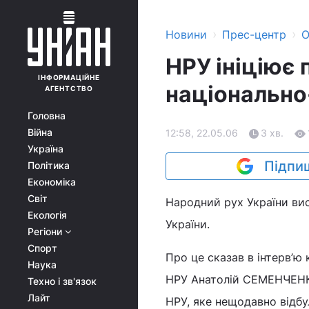
›
›
Новини
Прес-центр
О
НРУ ініціює 
ІНФОРМАЦІЙНЕ
національно
АГЕНТСТВО
Головна
Війна
12:58, 22.05.06
3 хв.
Україна
Підпиш
Політика
Економіка
Світ
Народний рух України вис
Екологія
України.
Регіони
Спорт
Про це сказав в інтерв’ю 
Наука
НРУ Анатолій СЕМЕНЧЕНКО
Техно і зв'язок
Лайт
НРУ, яке нещодавно відбу