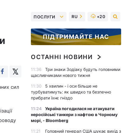
RU
+20
ПОСЛУГИ
ПІДТРИМАЙТЕ НАС
и
ОСТАННІ НОВИНИ
11:36
Три знаки Зодіаку будуть головними
щасливчиками нового тижня
11:30
5 хвилин - і оси більше не
чних сил
турбуватимуть: як швидко та безпечно
прибрати їхнє гніздо
11:24
Україна погодилася не атакувати
зації
неросійські танкери з нафтою в Чорному
Проводу
морі, - Bloomberg
11:21
Головний генерал США шукає вихід з