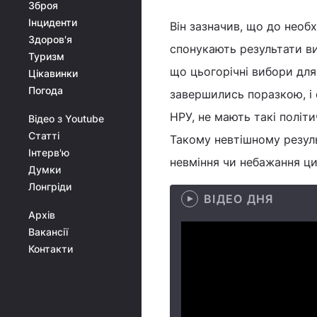
Зброя
Інциденти
Він зазначив, що до необх
Здоров'я
спонукають результати ви
Туризм
що цьогорічні вибори для
Цікавинки
Погода
завершились поразкою, і 
НРУ, не мають такі політи
Відео з Youtube
Статті
Такому невтішному результ
Інтерв'ю
невміння чи небажання цих
Думки
Лонгріди
ВІДЕО ДНЯ
Архів
Вакансії
Контакти