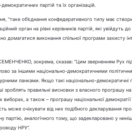
-демократичних партій та їх організацій.
ня, “таке об’єднання конфедеративного типу має створ
ійний орган на рівні керівників партій, які увійдуть до
но домагатися виконання спільної програми захисту ін
СЕМЕНЧЕНКО, зокрема, сказав: “Цим зверненням Рух пі
 слово за іншими національно-демократичними політичн
турними ланками. Якщо такі національно-демократичні па
ші зроблять правильні висновки з власного програшу на
х виборах, а також – програшу національної демократії 
сть може очікувати від них подібного декларування про
ну партію, аналогічного тому, що задекларовано у нині
роводу НРУ”.