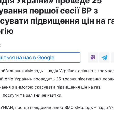
адія України» проведе 25
ування першої сесії ВР з
увати підвищення цін на га
гію
2
іться на нас в Google
об`єднання «Молодь – надія України» спільно з громад
 опір України» проведуть 25 травня пікетування першо
кання з вимогою скасувати підвищення цін на газ,
 послуги та залізничні квитки.
УНІАН, про це повідомив лідер ВМО «Молодь – надія Ук