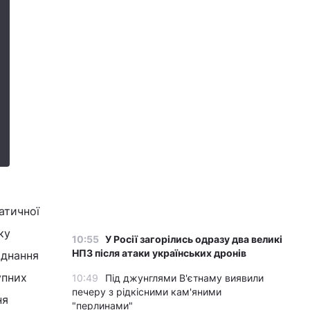
атичної
ку
10:55
У Росії загорілись одразу два великі
НПЗ після атаки українських дронів
єднання
упних
10:49
Під джунглями В'єтнаму виявили
печеру з рідкісними кам'яними
ня
"перлинами"