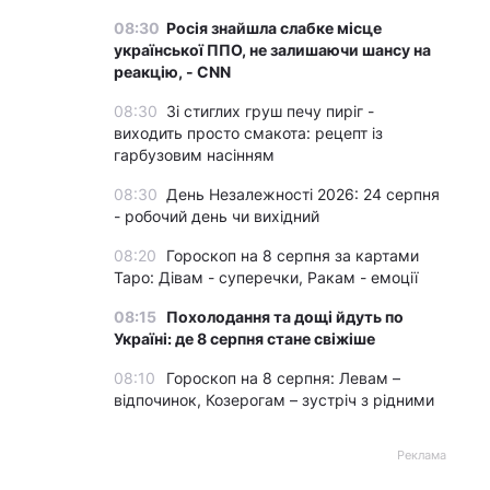
08:30
Росія знайшла слабке місце
української ППО, не залишаючи шансу на
реакцію, - CNN
08:30
Зі стиглих груш печу пиріг -
виходить просто смакота: рецепт із
гарбузовим насінням
08:30
День Незалежності 2026: 24 серпня
- робочий день чи вихідний
08:20
Гороскоп на 8 серпня за картами
Таро: Дівам - суперечки, Ракам - емоції
08:15
Похолодання та дощі йдуть по
Україні: де 8 серпня стане свіжіше
08:10
Гороскоп на 8 серпня: Левам –
відпочинок, Козерогам – зустріч з рідними
Реклама