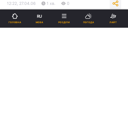
12:22, 27.04.06
1 хв.
0
RU
Підпишіться на нас в Google
МОВА
ГОЛОВНА
РОЗДІЛИ
ПОГОДА
ЛАЙТ
Реклама
ad
Новим начальником державного підприємства
“Харківський метрополітен” призначений Сергій