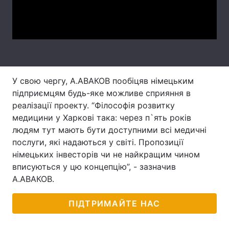
Video
Лонгріди
Відео з Youtube
Статті
Інтерв'ю
Думки
У свою чергу, А.АВАКОВ пообіцяв німецьким
підприємцям будь-яке можливе сприяння в
Архів
Вакансії
реалізації проекту. “Філософія розвитку
Контакти
медицини у Харкові така: через п`ять років
людям тут мають бути доступними всі медичні
Послуги
послуги, які надаються у світі. Пропозиції
німецьких інвесторів чи не найкращим чином
вписуються у цю концепцію”, - зазначив
А.АВАКОВ.
ПІДТРИМАЙТЕ НАС