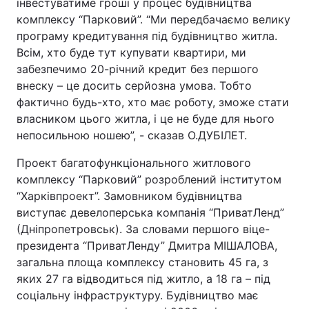
інвестуватиме гроші у процес будівництва
комплексу “Парковий”. “Ми передбачаємо велику
програму кредитування під будівництво житла.
Всім, хто буде тут купувати квартири, ми
забезпечимо 20-річний кредит без першого
внеску – це досить серйозна умова. Тобто
фактично будь-хто, хто має роботу, зможе стати
власником цього житла, і це не буде для нього
непосильною ношею”, - сказав О.ДУБІЛЕТ.
Проект багатофункціонального житлового
комплексу “Парковий” розроблений інститутом
“Харківпроект”. Замовником будівництва
виступає девелоперська компанія “ПриватЛенд”
(Дніпропетровськ). За словами першого віце-
президента “ПриватЛенду” Дмитра МІШАЛОВА,
загальна площа комплексу становить 45 га, з
яких 27 га відводиться під житло, а 18 га – під
соціальну інфраструктуру. Будівництво має