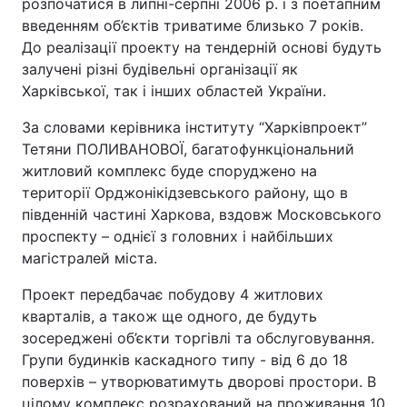
розпочатися в липні-серпні 2006 р. і з поетапним
введенням об’єктів триватиме близько 7 років.
До реалізації проекту на тендерній основі будуть
залучені різні будівельні організації як
Харківської, так і інших областей України.
За словами керівника інституту “Харківпроект”
Тетяни ПОЛИВАНОВОЇ, багатофункціональний
житловий комплекс буде споруджено на
території Орджонікідзевського району, що в
південній частині Харкова, вздовж Московського
проспекту – однієї з головних і найбільших
магістралей міста.
Проект передбачає побудову 4 житлових
кварталів, а також ще одного, де будуть
зосереджені об’єкти торгівлі та обслуговування.
Групи будинків каскадного типу - від 6 до 18
поверхів – утворюватимуть дворові простори. В
цілому комплекс розрахований на проживання 10