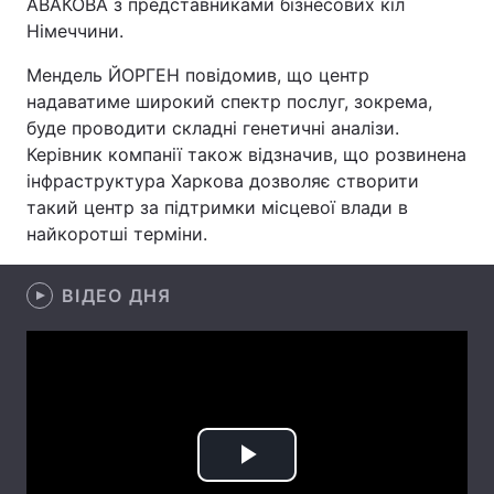
АВАКОВА з представниками бізнесових кіл
Німеччини.
Мендель ЙОРГЕН повідомив, що центр
Головна
Війна
надаватиме широкий спектр послуг, зокрема,
буде проводити складні генетичні аналізи.
Україна
Політика
Керівник компанії також відзначив, що розвинена
інфраструктура Харкова дозволяє створити
Економіка
Світ
такий центр за підтримки місцевої влади в
найкоротші терміни.
Спорт
Наука
Техно і зв'язок
Лайт
ВІДЕО ДНЯ
Зброя
Інциденти
Здоров'я
Туризм
Цікавинки
Погода
Play
Екологія
Регіони