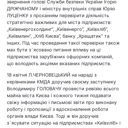
звернення голові Служби безпеки України Ігорю
ДРІЖЧАНОМУ і міністру внутрішніх справ Юрію
ЛУЦЕНКУ з проханням перевірити діяльність
стратегічно важливих для міста підприємств:
„Київенергохолдинг”, „Київенерго”, „Київхліб”,
„Київмлин”, „Хліб Києва”, банку „Хрещатик” та
інших. Під час проведення такої перевірки також
мах бути з`ясовано питання впливу на ці
підприємства зарубіжних офшорних компаній,
що володіють акціями вказаних підприємств.
18 квітня Л.ЧЕРНОВЕЦЬКИЙ на нараді з
керівниками КМДА доручив своєму заступнику
Володимиру ГОЛОВАЧУ провести ревізію всього
майна міста Києва і кожного тижня подавати
свіжу інформацію і письмові звіти про виконану
роботу і пропозиції з вдосконалення роботи
органів влади Києва. Тоді ж він доручив
з`ясувати ситуацію на підприємствах «Київхліб» і