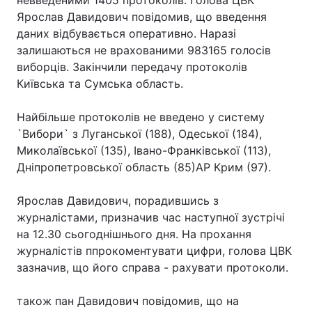
невведеними 1405 протоколів. Голова ЦВК
Ярослав Давидович повідомив, що введення
даних відбувається оперативно. Наразі
залишаються не врахованими 983165 голосів
виборців. Закінчили передачу протоколів
Київська та Сумська область.
Найбільше протоколів не введено у систему
`Вибори` з Луганської (188), Одеської (184),
Миколаївської (135), Івано-Франківської (113),
Дніпропетровської область (85)АР Крим (97).
Ярослав Давидович, порадившись з
журналістами, призначив час наступної зустрічі
на 12.30 сьогоднішнього дня. На прохання
журналістів ппрокоментувати цифри, голова ЦВК
зазначив, що його справа - рахувати протоколи.
також пан Давидович повідомив, що на