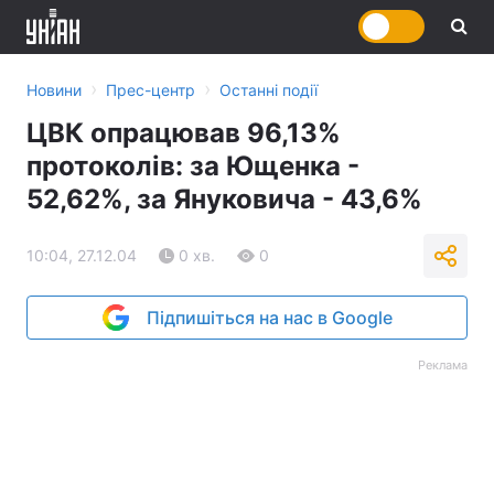
›
›
Новини
Прес-центр
Останні події
ЦВК опрацював 96,13%
протоколів: за Ющенка -
52,62%, за Януковича - 43,6%
10:04, 27.12.04
0 хв.
0
Підпишіться на нас в Google
Реклама