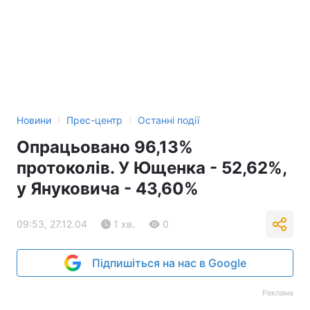
Лонгріди
Відео з Youtube
Статті
Інтерв'ю
Думки
›
›
Новини
Прес-центр
Останні події
Архів
Вакансії
Опрацьовано 96,13%
Контакти
протоколів. У Ющенка - 52,62%,
у Януковича - 43,60%
Послуги
09:53, 27.12.04
1 хв.
0
Підпишіться на нас в Google
Реклама