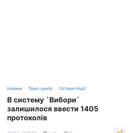
›
›
Новини
Прес-центр
Останні події
В систему `Вибори`
залишилося ввести 1405
протоколів
09:52, 27.12.04
1 хв.
0