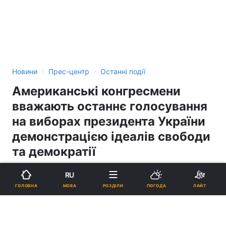
›
›
Новини
Прес-центр
Останні події
Американські конгресмени
вважають останнє голосування
на виборах президента України
демонстрацією ідеалів свободи
та демократії
RU
09:51, 27.12.04
1 хв.
0
МОВА
ГОЛОВНА
РОЗДІЛИ
ПОГОДА
ЛАЙТ
Підпишіться на нас в Google