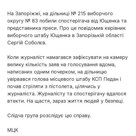
На Запоріжжі, на дільниці № 215 виборчого
округу № 83 побили спостерігача від Ющенка та
представника преси. Про це повідомив керівник
виборчого штабу Ющенка в Запорізькій області
Сергій Соболєв.
Коли журналіст намагався зафіксувати на камеру
велику кількість заяв на голосування вдома,
написаних одним почерком, на дільницю
увірвався голова місцевого штабу КСП Педан і
почав стріляти з пістолета, цілячись у
журналіста. Журналісту та спостерігачу вдалося
втекти. На щастя, зараз життя людей у безпеці.
Слідча група розслідує цю справу.
МЦК