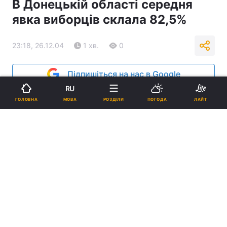
В Донецькій області середня
явка виборців склала 82,5%
23:18, 26.12.04
1 хв.
0
Підпишіться на нас в Google
RU
Реклама
МОВА
ГОЛОВНА
РОЗДІЛИ
ПОГОДА
ЛАЙТ
ad