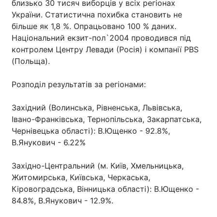
близько 30 тисяч виборців у всіх регіонах
України. Статистична похибка становить не
більше як 1,8 %. Опрацьовано 100 % даних.
Національний екзит-пол`2004 проводився під
Головна
Війна
контролем Центру Левади (Росія) і компанії PBS
(Польща).
Україна
Політика
Розподіл результатів за регіонами:
Економіка
Світ
Спорт
Наука
Західний (Волинська, Рівненська, Львівська,
Івано-Франківська, Тернопільська, Закарпатська,
Техно і зв'язок
Лайт
Чернівецька області): В.Ющенко - 92.8%,
В.Янукович - 6.22%
Зброя
Інциденти
Західно-Центральний (м. Київ, Хмельницька,
Здоров'я
Туризм
Житомирська, Київська, Черкаська,
Кіровоградська, Вінницька області): В.Ющенко -
Цікавинки
Погода
84.8%, В.Янукович - 12.9%.
Екологія
Регіони