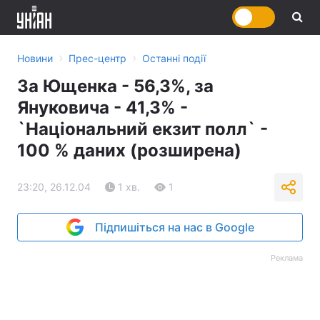
›
›
Новини
Прес-центр
Останні події
За Ющенка - 56,3%, за
Януковича - 41,3% -
`Національний екзит полл` -
100 % даних (розширена)
23:20, 26.12.04
1 хв.
1
Підпишіться на нас в Google
Реклама