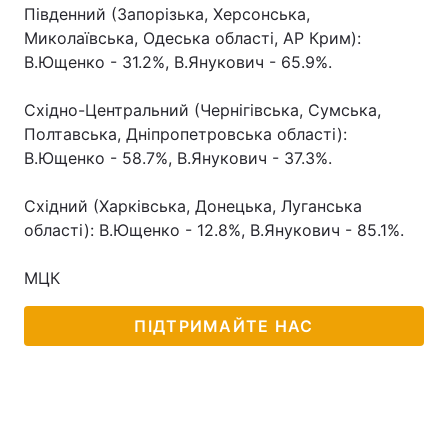
Південний (Запорізька, Херсонська,
Лонгріди
Миколаївська, Одеська області, АР Крим):
В.Ющенко - 31.2%, В.Янукович - 65.9%.
Відео з Youtube
Статті
Східно-Центральний (Чернігівська, Сумська,
Полтавська, Дніпропетровська області):
Інтерв'ю
Думки
В.Ющенко - 58.7%, В.Янукович - 37.3%.
Архів
Вакансії
Східний (Харківська, Донецька, Луганська
Контакти
області): В.Ющенко - 12.8%, В.Янукович - 85.1%.
Послуги
МЦК
ПІДТРИМАЙТЕ НАС