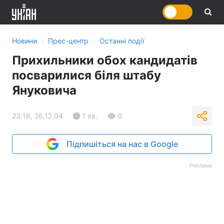
›
›
Новини
Прес-центр
Останні події
Прихильники обох кандидатів
посварилися біля штабу
Януковича
23:18, 26.12.04
1 хв.
0
Підпишіться на нас в Google
Реклама