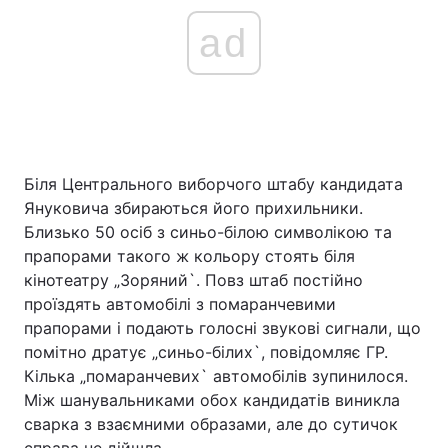
ad
Біля Центрального виборчого штабу кандидата
Януковича збираються його прихильники.
Близько 50 осіб з синьо-білою символікою та
прапорами такого ж кольору стоять біля
кінотеатру „Зоряний`. Повз штаб постійно
проїздять автомобілі з помаранчевими
прапорами і подають голосні звукові сигнали, що
помітно дратує „синьо-білих`, повідомляє ГР.
Кілька „помаранчевих` автомобілів зупинилося.
Між шанувальниками обох кандидатів виникла
сварка з взаємними образами, але до сутичок