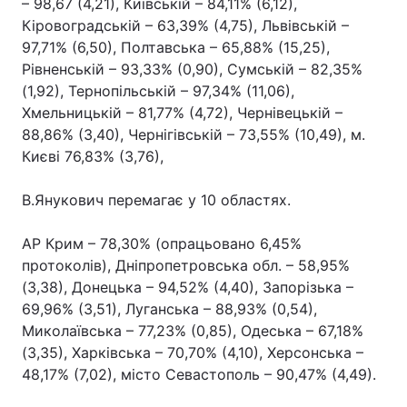
– 98,67 (4,21), Київській – 84,11% (6,12),
Кіровоградській – 63,39% (4,75), Львівській –
97,71% (6,50), Полтавська – 65,88% (15,25),
Рівненській – 93,33% (0,90), Сумській – 82,35%
(1,92), Тернопільській – 97,34% (11,06),
Хмельницькій – 81,77% (4,72), Чернівецькій –
88,86% (3,40), Чернігівській – 73,55% (10,49), м.
Києві 76,83% (3,76),
В.Янукович перемагає у 10 областях.
АР Крим – 78,30% (опрацьовано 6,45%
протоколів), Дніпропетровська обл. – 58,95%
(3,38), Донецька – 94,52% (4,40), Запорізька –
69,96% (3,51), Луганська – 88,93% (0,54),
Миколаївська – 77,23% (0,85), Одеська – 67,18%
(3,35), Харківська – 70,70% (4,10), Херсонська –
48,17% (7,02), місто Севастополь – 90,47% (4,49).