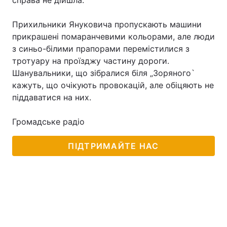
справа не дійшла.
Прихильники Януковича пропускають машини
прикрашені помаранчевими кольорами, але люди
Головна
Війна
з синьо-білими прапорами перемістилися з
тротуару на проїзджу частину дороги.
Україна
Політика
Шанувальники, що зібралися біля „Зоряного`
кажуть, що очікують провокацій, але обіцяють не
Економіка
Світ
піддаватися на них.
Спорт
Наука
Громадське радіо
Техно і зв'язок
Лайт
ПІДТРИМАЙТЕ НАС
Зброя
Інциденти
Здоров'я
Туризм
Цікавинки
Погода
Екологія
Регіони