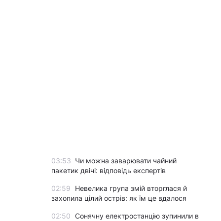
03:53
Чи можна заварювати чайний
пакетик двічі: відповідь експертів
02:59
Невелика група змій вторглася й
захопила цілий острів: як їм це вдалося
02:50
Сонячну електростанцію зупинили в