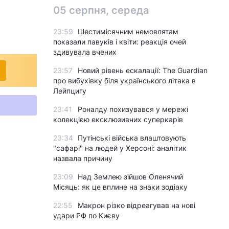
05 серпня, середа
23:59
Шестимісячним немовлятам
показали павуків і квіти: реакція очей
здивувала вчених
23:57
Новий рівень ескалації: The Guardian
про вибухівку біля українського літака в
Лейпцигу
23:41
Роналду похизувався у мережі
колекцією ексклюзивних суперкарів
23:34
Путінські війська влаштовують
"сафарі" на людей у Херсоні: аналітик
назвала причину
23:09
Над Землею зійшов Оленячий
Місяць: як це вплине на знаки зодіаку
22:55
Макрон різко відреагував на нові
удари РФ по Києву