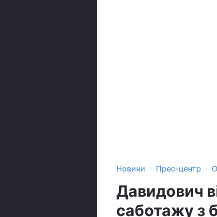
›
›
Новини
Прес-центр
О
Давидович в
саботажу з б