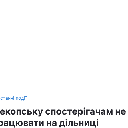
станні події
екопську спостерігачам не
рацювати на дільниці