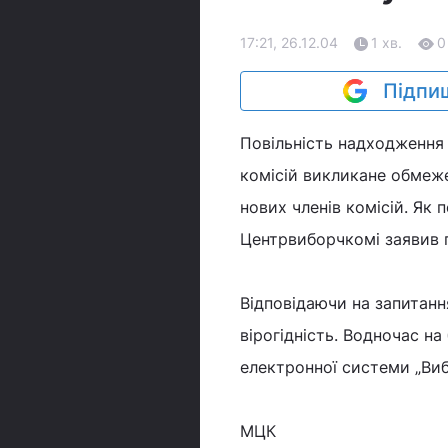
17:21, 26.12.04
1 хв.
0
Підпиш
Повільність надходження 
комісій викликане обмеж
нових членів комісій. Як
Центрвиборчкомі заявив г
Відповідаючи на запитан
вірогідність. Водночас н
електронної системи „Ви
МЦК