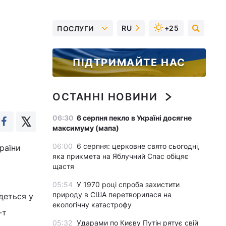
RU
+25
ПОСЛУГИ
ПІДТРИМАЙТЕ НАС
ОСТАННІ НОВИНИ
06:30
6 серпня пекло в Україні досягне
максимуму (мапа)
06:00
6 серпня: церковне свято сьогодні,
раїни
яка прикмета на Яблучний Спас обіцяє
щастя
05:54
У 1970 році спроба захистити
природу в США перетворилася на
деться у
екологічну катастрофу
-т
05:32
Ударами по Києву Путін рятує свій