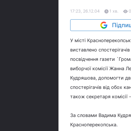
17:23, 26.12.04
1 хв.
Підпиш
У місті Красноперекопськ
виставлено спостерігачів 
посвідчення газети `Гром
виборчої комісії Жанна 
Кудряшова, допомогти дв
спостерігачів від обох ка
також секретаря комісії 
За словами Вадима Кудряш
Красноперекопська.