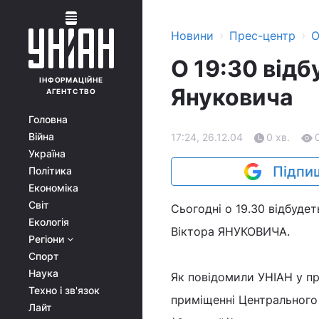
›
›
Новини
Прес-центр
О
О 19:30 від
ІНФОРМАЦІЙНЕ
Януковича
АГЕНТСТВО
Головна
Війна
17:24, 26.12.04
0 хв.
Україна
Підпиш
Політика
Економіка
Світ
Сьогодні о 19.30 відбуде
Екологія
Віктора ЯНУКОВИЧА.
Регіони
Спорт
Наука
Як повідомили УНІАН у п
Техно і зв'язок
приміщенні Центрального 
Лайт