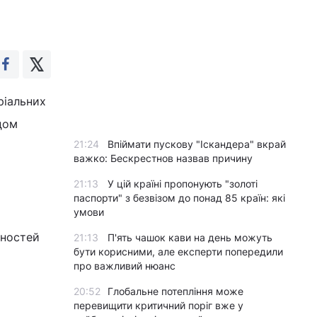
ріальних
дом
21:24
Впіймати пускову "Іскандера" вкрай
важко: Бескрестнов назвав причину
21:13
У цій країні пропонують "золоті
паспорти" з безвізом до понад 85 країн: які
умови
вностей
21:13
П'ять чашок кави на день можуть
бути корисними, але експерти попередили
про важливий нюанс
20:52
Глобальне потепління може
перевищити критичний поріг вже у