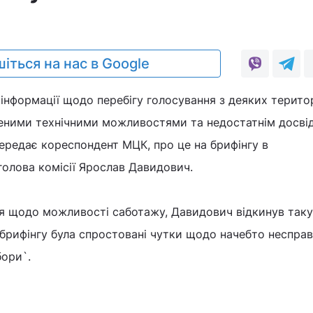
іться на нас в Google
інформації щодо перебігу голосування з деяких терито
еними технічними можливостями та недостатнім досві
 передає кореспондент МЦК, про це на брифінгу в
олова комісії Ярослав Давидович.
ня щодо можливості саботажу, Давидович відкинув таку
а брифінгу була спростовані чутки щодо начебто неспра
бори`.