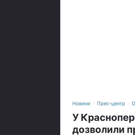
›
›
Новини
Прес-центр
О
У Краснопер
дозволили п