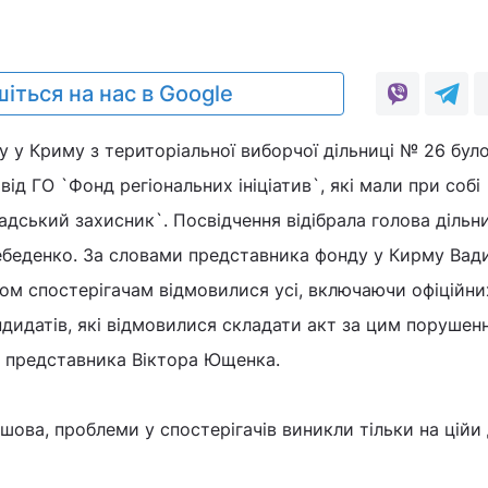
0
іться на нас в Google
у у Криму з територіальної виборчої дільниці № 26 бул
від ГО `Фонд регіональних ініціатив`, які мали при собі
адський захисник`. Посвідчення відібрала голова дільн
Лебеденко. За словами представника фонду у Кирму Вад
ом спостерігачам відмовилися усі, включаючи офіційни
ндидатів, які відмовилися складати акт за цим порушен
- представника Віктора Ющенка.
ова, проблеми у спостерігачів виникли тільки на ційи 