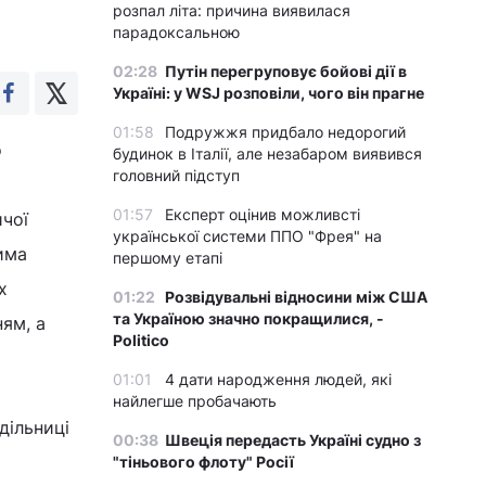
розпал літа: причина виявилася
парадоксальною
02:28
Путін перегруповує бойові дії в
Україні: у WSJ розповіли, чого він прагне
01:58
Подружжя придбало недорогий
о
будинок в Італії, але незабаром виявився
головний підступ
01:57
Експерт оцінив можливсті
ичої
української системи ППО "Фрея" на
има
першому етапі
х
01:22
Розвідувальні відносини між США
та Україною значно покращилися, -
ням, а
Politico
01:01
4 дати народження людей, які
найлегше пробачають
дільниці
00:38
Швеція передасть Україні судно з
"тіньового флоту" Росії