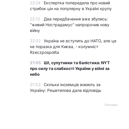
22:24
Експертка попередила про новий
стрибок цін на популярну в Україні крупу
22:12
Два передбачення вже збулись:
"живий Нострадамус" напророчив нову
війну
22:02
Україна не вступить до НАТО, але це
не поразка для Києва, - колумніст
Rzeczpospolita
21:55
ШІ, супутники та балістика: NYT
про силу та слабкості України у війні за
небо
21:53
Скільки іноземців воюють за
Україну: Решетилова дала відповідь
Реклама