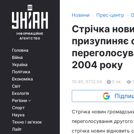
›
›
Новини
Прес-центр
О
Стрічка нов
ІНФОРМАЦІЙНЕ
призупиняє 
АГЕНТСТВО
переголосув
Головна
Війна
2004 року
Україна
Політика
Економіка
16:40, 07.12.04
0 хв.
Світ
Екологія
Підпиш
Регіони
Спорт
Стрічка новин громадськ
Наука
переголосування другого 
Техно і зв'язок
Лайт
стрічка новин відновить 