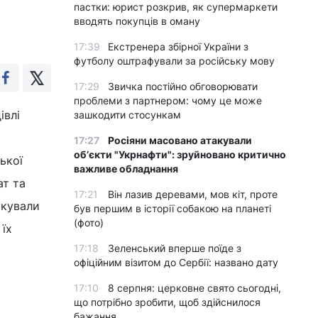
пастки: юрист розкрив, як супермаркети
вводять покупців в оману
17:39
Екстренера збірної України з
футболу оштрафували за російську мову
17:29
Звичка постійно обговорювати
проблеми з партнером: чому це може
івлі
зашкодити стосункам
17:27
Росіяни масовано атакували
обʼєкти "Укрнафти": зруйновано критично
ької
важливе обладнання
ат та
17:21
Він лазив деревами, мов кіт, проте
окували
був першим в історії собакою на планеті
(фото)
 їх
17:18
Зеленський вперше поїде з
офіційним візитом до Сербії: названо дату
17:10
8 серпня: церковне свято сьогодні,
що потрібно зробити, щоб здійснилося
бажання