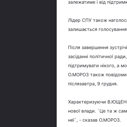
залежатиме і від підтрим
Лідер СПУ також наголо
залишається голосування 
Після завершення зустріч
засіданні політичної рад
підтримувати нікого, а м
О.МОРОЗ також повідомив
післязавтра, 9 грудня.
Характеризуючи В.ЮЩЕНКА
нової влади. `Це та ж сам
неї`, - сказав О.МОРОЗ.