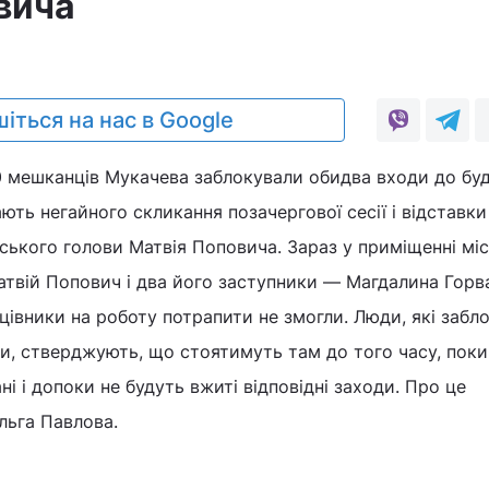
вича
іться на нас в Google
 мешканців Мукачева заблокували обидва входи до буд
ють негайного скликання позачергової сесії і відставки
ського голови Матвія Поповича. Зараз у приміщенні міс
твій Попович і два його заступники — Магдалина Горв
ацівники на роботу потрапити не змогли. Люди, які забл
ди, стверджують, що стоятимуть там до того часу, поки
і і допоки не будуть вжиті відповідні заходи. Про це
льга Павлова.