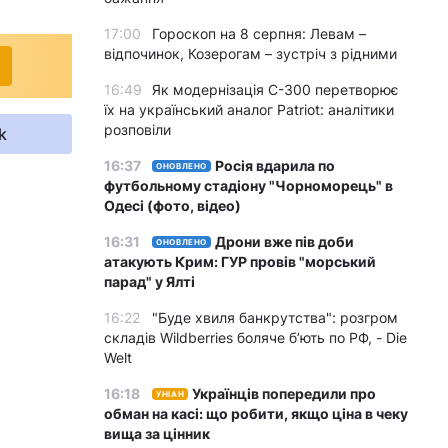
17:00
Гороскоп на 8 серпня: Левам –
відпочинок, Козерогам – зустріч з рідними
16:49
Як модернізація С-300 перетворює
їх на український аналог Patriot: аналітики
розповіли
k
16:37
Росія вдарила по
ОНОВЛЕНО
футбольному стадіону "Чорноморець" в
Одесі (фото, відео)
16:31
Дрони вже пів доби
ОНОВЛЕНО
атакують Крим: ГУР провів "морський
парад" у Ялті
16:22
"Буде хвиля банкрутства": розгром
складів Wildberries боляче бʼють по РФ, - Die
Welt
16:18
Українців попередили про
УНІАН
обман на касі: що робити, якщо ціна в чеку
вища за цінник