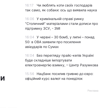
16:17
Чи люблять коти своїх господарів
так само, як собаки: ось що виявила наука
16:06
У кримінальній справі ринку
"Столичний" матеріалами стали дописи про
підтримку ЗСУ, - ЗМІ
16:04
У червні – 30 бомб, у липні – понад
50: в ОВА заявили про посилення
авіаударів по Сумах
16:04
Без перегляду прайс-кепів Україні
буде складніше імпортувати
електроенергію взимку, – Центр Разумкова
15:56
Нацбанк посилив гривню до євро:
чи
офіційний курс валют на понеділок
Реклама