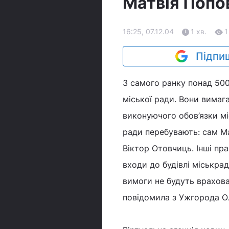
Матвія Попо
16:25, 07.12.04
1 хв.
1
Підпиш
З самого ранку понад 500
міської ради. Вони вимага
виконуючого обов’язки мі
ради перебувають: сам Ма
Віктор Отовчиць. Інші пр
входи до будівлі міськра
вимоги не будуть врахован
повідомила з Ужгорода О