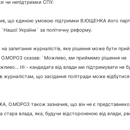
ки чи непідтримки СПУ.
сив, що єдиною умовою підтримки В.ЮЩЕНКА його парт
`Нашої України` за політичну реформу.
і на запитання журналістів, яке рішення може бути прий
и, О.МОРОЗ сказав: `Можливо, ми приймемо рішення не
ожливо… Ні - кандидата від влади ми підтримувати не б
 журналістам, що засідання політради може відбутися
, О.МОРОЗ також зазначив, що він не є представнико
а стара влада, яка, будучи відстороненою від влади, р