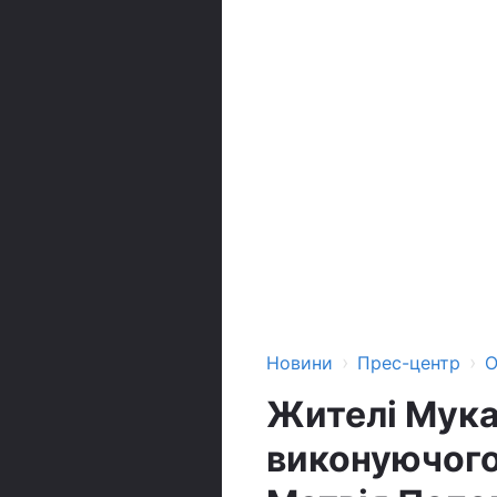
›
›
Новини
Прес-центр
О
Жителі Мука
виконуючого