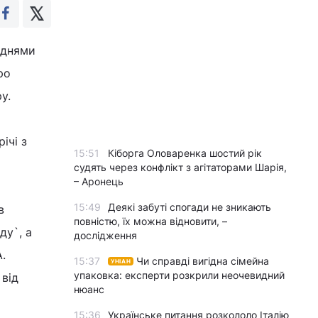
 днями
ро
у.
ічі з
15:51
Кіборга Оловаренка шостий рік
судять через конфлікт з агітаторами Шарія,
– Аронець
15:49
Деякі забуті спогади не зникають
в
повністю, їх можна відновити, –
ду`, а
дослідження
.
15:37
Чи справді вигідна сімейна
УНІАН
упаковка: експерти розкрили неочевидний
від
нюанс
15:36
Українське питання розкололо Італію