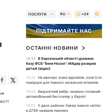
RU
+34
ПОСЛУГИ
ПІДТРИМАЙТЕ НАС
я
ОСТАННІ НОВИНИ
18:33
В Херсонській області уражено
базу ФСБ "Беня House": МАдяр розкрив
деталі (відео)
18:20
Не ввечері: вчені відповіли, коли їсти
помідори для повного засвоєння вітамінів
18:06
Бюджетний вибір: названо головний
ня
автомобільний бестселер у Європі
ності
18:02
У двох районах Києва зникло світло:
в ДТЕК назвали причину