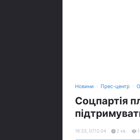
›
›
Новини
Прес-центр
О
Соцпартія п
підтримуват
16:23, 07.12.04
2 хв.
1