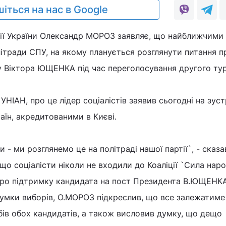
іться на нас в Google
ртії України Олександр МОРОЗ заявляє, що найближчими
літради СПУ, на якому планується розглянути питання п
у Віктора ЮЩЕНКА під час переголосування другого тур
НІАН, про це лідер соціалістів заявив сьогодні на зустр
їн, акредитованими в Києві.
- ми розглянемо це на політраді нашої партії`, - сказа
що соціалісти ніколи не входили до Коаліції `Сила наро
ро підтримку кандидата на пост Президента В.ЮЩЕНКА
умки виборів, О.МОРОЗ підкреслив, що все залежатиме 
ів обох кандидатів, а також висловив думку, що дещо