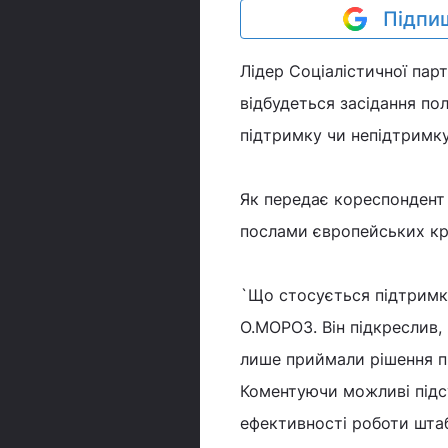
Підпиш
Лідер Соціалістичної па
відбудеться засідання по
підтримку чи непідтримк
Як передає кореспондент У
послами європейських кра
`Що стосується підтримки 
О.МОРОЗ. Він підкреслив, 
лише приймали рішення п
Коментуючи можливі підс
ефективності роботи штаб