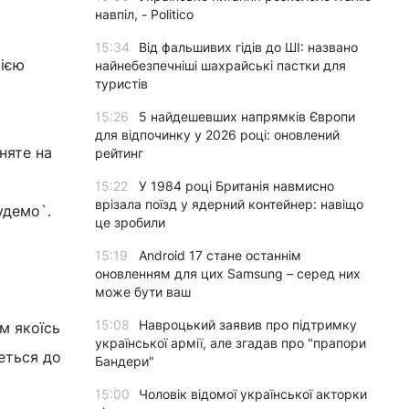
навпіл, - Politico
15:34
Від фальшивих гідів до ШІ: названо
ією
найнебезпечніші шахрайські пастки для
туристів
15:26
5 найдешевших напрямків Європи
для відпочинку у 2026 році: оновлений
няте на
рейтинг
15:22
У 1984 році Британія навмисно
врізала поїзд у ядерний контейнер: навіщо
удемо`.
це зробили
15:19
Android 17 стане останнім
оновленням для цих Samsung – серед них
може бути ваш
15:08
Навроцький заявив про підтримку
м якоїсь
української армії, але згадав про "прапори
веться до
Бандери"
15:00
Чоловік відомої української акторки