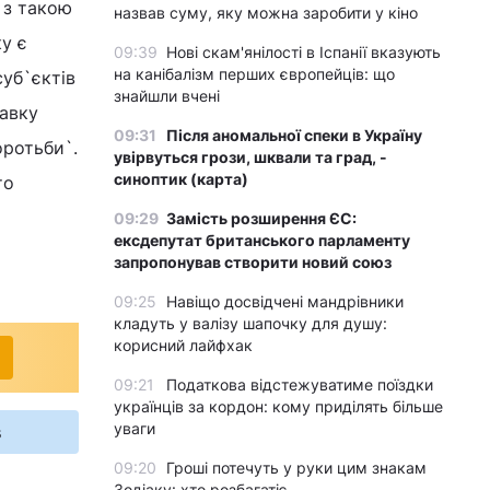
 з такою
назвав суму, яку можна заробити у кіно
у є
09:39
Нові скам'янілості в Іспанії вказують
на канібалізм перших європейців: що
суб`єктів
знайшли вчені
тавку
09:31
Після аномальної спеки в Україну
оротьби`.
увірвуться грози, шквали та град, -
синоптик (карта)
то
09:29
Замість розширення ЄС:
ексдепутат британського парламенту
запропонував створити новий союз
09:25
Навіщо досвідчені мандрівники
кладуть у валізу шапочку для душу:
корисний лайфхак
09:21
Податкова відстежуватиме поїздки
українців за кордон: кому приділять більше
уваги
s
09:20
Гроші потечуть у руки цим знакам
Зодіаку: хто розбагатіє