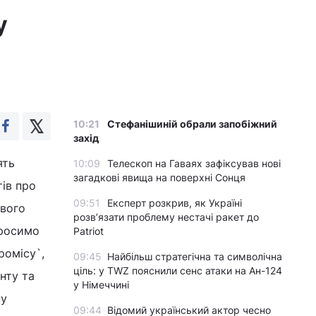
у
10:21
Стефанішиній обрали запобіжний
захід
ять
10:09
Телескоп на Гаваях зафіксував нові
загадкові явища на поверхні Сонця
ів про
09:51
Експерт розкрив, як Україні
ового
розвʼязати проблему нестачі ракет до
просимо
Patriot
ромісу`,
09:45
Найбільш стратегічна та символічна
ціль: у TWZ пояснили сенс атаки на Ан-124
нту та
у Німеччині
ну
09:44
Відомий український актор чесно