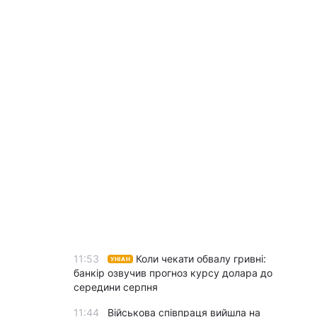
11:53
Коли чекати обвалу гривні:
УНІАН
банкір озвучив прогноз курсу долара до
середини серпня
11:44
Військова співпраця вийшла на