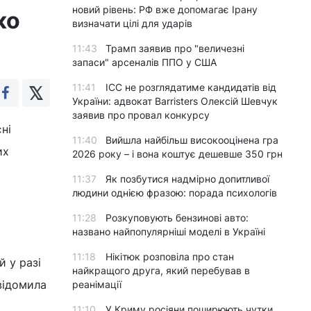
новий рівень: РФ вже допомагає Ірану
ко
визначати цілі для ударів
11:43
Трамп заявив про "величезні
запаси" арсеналів ППО у США
11:41
ICC не розглядатиме кандидатів від
України: адвокат Barristers Олексій Шевчук
заявив про провал конкурсу
ні
11:40
Вийшла найбільш високооцінена гра
их
2026 року – і вона коштує дешевше 350 грн
11:37
Як позбутися надмірно допитливої
людини однією фразою: порада психологів
11:28
Розкуповують бензинові авто:
названо найпопулярніші моделі в Україні
11:18
Нікітюк розповіла про стан
й у разі
найкращого друга, який перебував в
відомила
реанімації
11:10
У Криму росіяни поширюють чутки