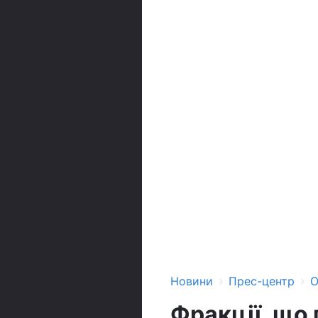
›
›
Новини
Прес-центр
О
Фракції, що