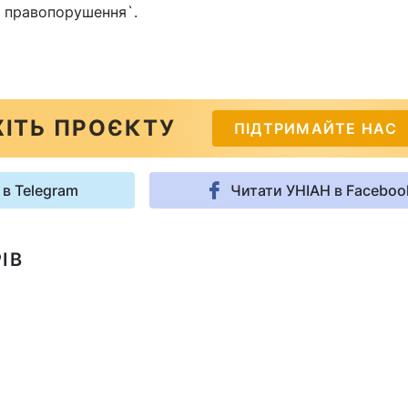
о правопорушення`.
ІТЬ ПРОЄКТУ
ПІДТРИМАЙТЕ НАС
 в Telegram
Читати УНІАН в Faceboo
ІВ