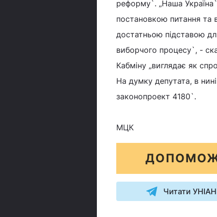
реформу`. „Наша Україна` 
постановкою питання та в
достатньою підставою для
виборчого процесу`, - ск
Кабміну „виглядає як спр
На думку депутата, в нин
законопроект 4180`.
МЦК
ДОПОМОЖ
Читати УНІАН