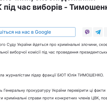
 під час виборів - Тимошен
іться на нас в Google
ого Суду України йдеться про кримінальні злочини, скоє
ної виборчої комісії під час проведення президентськ
ила журналістам лідер фракції БЮТ Юлія ТИМОШЕНКО.
ь Генеральну прокуратуру України перевірити ці факти 
и кримінальні справи проти конкретних членів ЦВК, по