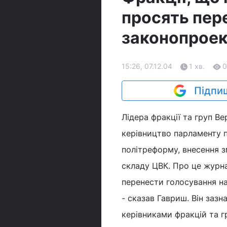
просять пер
законопроек
15:26, 07.12.04
1 хв.
0
Підпиш
Лідера фракції та груп В
керівництво парламенту п
політреформу, внесення з
складу ЦВК. Про це журн
перенести голосування на
- сказав Гавриш. Він зазн
керівниками фракцій та г