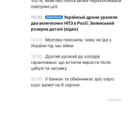
VISTA, який без пілота може перехоплювати
повітряні цілі
10:42
Українські дрони уразили
ОНОВЛЕНО
два величезних НПЗ в Росії: Зеленський
розкрив деталі (відео)
10:33
Мозгова пояснила, чому не їде з
України під час війни
10:30
Другий урожай до холодів
гарантовано: що встигне вирости після
цибулі та часнику
10:26
У банках та обмінниках зріс євро:
курс валют на 6 серпня
Реклама