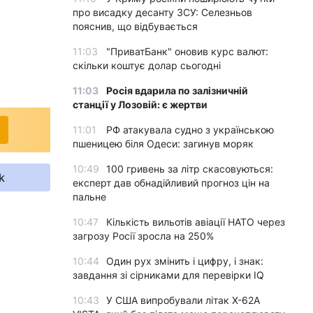
про висадку десанту ЗСУ: Селезньов
пояснив, що відбувається
11:03
"ПриватБанк" оновив курс валют:
скільки коштує долар сьогодні
11:03
Росія вдарила по залізничній
станції у Лозовій: є жертви
11:01
РФ атакувала судно з українською
пшеницею біля Одеси: загинув моряк
10:49
100 гривень за літр скасовуються:
k
експерт дав обнадійливий прогноз цін на
пальне
10:47
Кількість вильотів авіації НАТО через
загрозу Росії зросла на 250%
10:44
Один рух змінить і цифру, і знак:
завдання зі сірниками для перевірки IQ
10:43
У США випробували літак X-62A