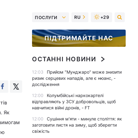
RU
+29
ПОСЛУГИ
ПІДТРИМАЙТЕ НАС
ОСТАННІ НОВИНИ
12:03
Прийом "Мунджаро" може знизити
ризик серцевих нападів, але є нюанс, -
дослідження
12:00
Колумбійські наркокартелі
відправляють у ЗСУ добровольців, щоб
тів
навчитися війні дронів, - FT
. Як
12:00
Сушіння м'яти - минуле століття: як
 вимогам
заготовити листя на зиму, щоб зберегти
свіжість
тю