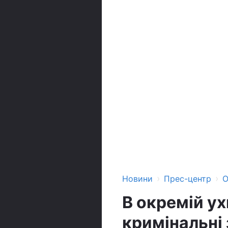
›
›
Новини
Прес-центр
О
В окремій ух
кримінальні