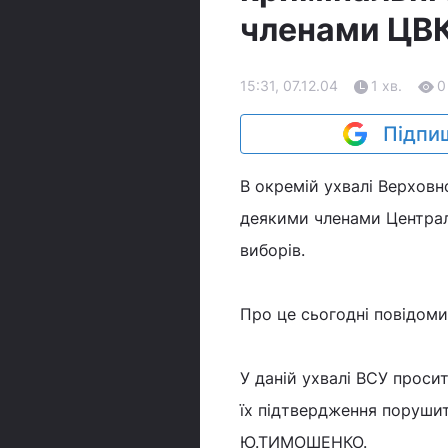
членами ЦВК
15:31, 07.12.04
1 хв.
0
Підпиш
В окремій ухвалі Верховн
деякими членами Централь
виборів.
Про це сьогодні повідом
У даній ухвалі ВСУ просит
їх підтвердження порушит
Ю.ТИМОШЕНКО.