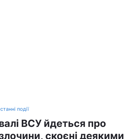
станні події
валі ВСУ йдеться про
 злочини, скоєні деякими