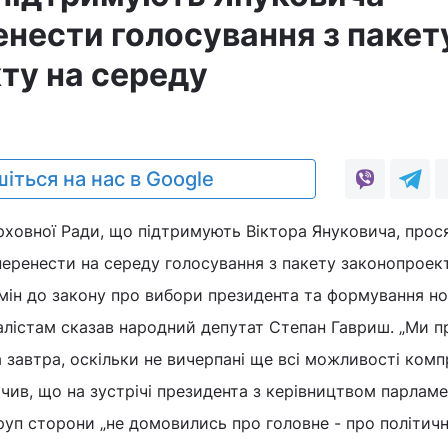
енести голосування з пакет
ту на середу
іться на нас в Google
ерховної Ради, що підтримують Віктора Януковича, прос
еренести на середу голосування з пакету законопроект
мін до закону про вибори президента та формування н
алістам сказав народний депутат Степан Гавриш. „Ми 
 завтра, оскільки не вичерпані ще всі можливості комп
ачив, що на зустрічі президента з керівництвом парламе
руп сторони „не домовились про головне - про політич