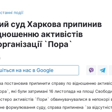
станні події
й суд Харкова припинив
ідношенню активістів
рганізації `Пора`
0
іться на нас в Google
а постановив припинити справу по відношенню активіс
ора`, які були затримані 16 листопада на площі Свободи
естеро активістів `Пори` обвинувачувалися в непокорі
ійне формулювання суду, справа припинена `за відсутніс