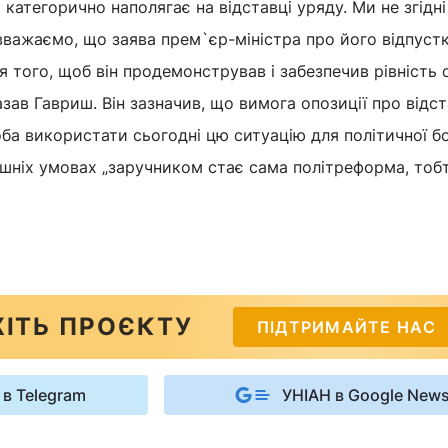
категорично наполягає на відставці уряду. Ми не згідні
важаємо, що заява прем`єр-міністра про його відпустк
 того, щоб він продемонстрував і забезпечив рівність 
азав Гавриш. Він зазначив, що вимога опозиції про відс
оба використати сьогодні цю ситуацію для політичної б
ішніх умовах „заручником стає сама політреформа, тоб
ІТЬ ПРОЄКТУ
ПІДТРИМАЙТЕ НАС
 в Telegram
УНІАН в Google New