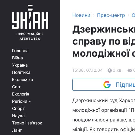
›
›
Новини
Прес-центр
О
Дзержинськи
ІНФОРМАЦІЙНЕ
справу по в
АГЕНТСТВО
молодіжної о
Головна
Війна
Україна
15:38, 07.12.04
0 хв.
Політика
Економіка
Підпиш
Світ
Екологія
Дзержинський суд Харков
Регіони
Спорт
молодіжної організації `П
Наука
повідомлялося раніше, ш
Техно і зв'язок
міліції. Як говорить офіц
Лайт