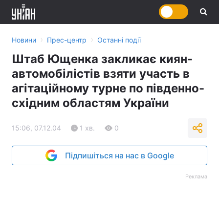
›
›
Новини
Прес-центр
Останні події
Штаб Ющенка закликає киян-
автомобілістів взяти участь в
агітаційному турне по південно-
східним областям України
15:06, 07.12.04
1 хв.
0
Підпишіться на нас в Google
Реклама