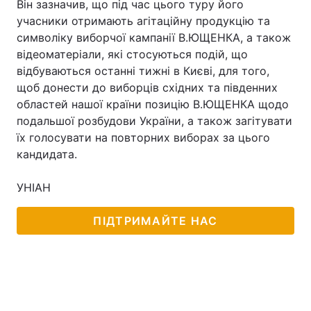
Він зазначив, що під час цього туру його
учасники отримають агітаційну продукцію та
символіку виборчої кампанії В.ЮЩЕНКА, а також
відеоматеріали, які стосуються подій, що
Головна
Війна
відбуваються останні тижні в Києві, для того,
щоб донести до виборців східних та південних
Україна
Політика
областей нашої країни позицію В.ЮЩЕНКА щодо
подальшої розбудови України, а також загітувати
Економіка
Світ
їх голосувати на повторних виборах за цього
Спорт
Наука
кандидата.
Техно і зв'язок
Лайт
УНІАН
Зброя
Інциденти
ПІДТРИМАЙТЕ НАС
Здоров'я
Туризм
Цікавинки
Погода
Екологія
Регіони