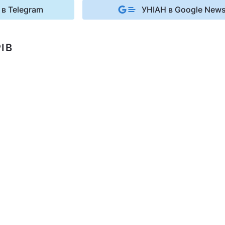
 в Telegram
УНІАН в Google New
ІВ