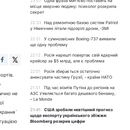
23:07
Одна фраза миттєво поставить на
місце зверхню людину: психолог розкрила
секрет
22:33
Над ремонтною базою систем Patriot
у Німеччині літали підозрілі дрони, -ЗМІ
22:31
У сумнозвісних Boeing-737 виявили
ще одну проблему
22:12
Росія нарешті повертає свій ядерний
крейсер за $5 млрд, але є проблема
22:01
Росія збирається остаточно
ортів.
анексувати частину Грузії, - країни НАТО
е
21:51
Під час візитів Путіна до регіонів на
тично не
АЗС з’являється багато дешевого бензину,
– Le Monde
ої
21:41
США зробили невтішний прогноз
мирання`
щодо експорту українського збіжжя:
итуацією
Bloomberg розкрив цифри