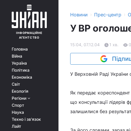
›
›
Новини
Прес-центр
О
У ВР оголош
ІНФОРМАЦІЙНЕ
АГЕНТСТВО
15:04, 07.12.04
1 хв.
Головна
Війна
Підпиш
Україна
Політика
У Верховній Раді України
Економіка
Світ
Екологія
Як передає кореспондент
Регіони
що консультації лідерів 
Спорт
залишилися без результат
Наука
Техно і зв'язок
Лайт
За його словами, зараз в