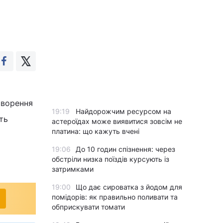
творення
19:19
Найдорожчим ресурсом на
ть
астероїдах може виявитися зовсім не
платина: що кажуть вчені
19:06
До 10 годин спізнення: через
обстріли низка поїздів курсують із
затримками
19:00
Що дає сироватка з йодом для
помідорів: як правильно поливати та
обприскувати томати