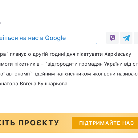
0
іться на нас в Google
а` планує о другій годині дня пікетувати Харківську
моги пікетників – `відгородити громадян України від с
ної автономії`, ідейним натхненником якої вони називаю
рнатора Євгена Кушнарьова.
ІТЬ ПРОЄКТУ
ПІДТРИМАЙТЕ НАС