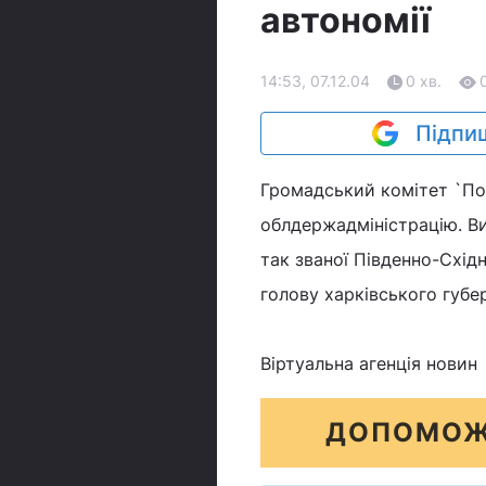
автономії
14:53, 07.12.04
0 хв.
Підпиш
Громадський комітет `Пор
облдержадміністрацію. Ви
так званої Південно-Схід
голову харківського губе
Віртуальна агенція новин
ДОПОМОЖ