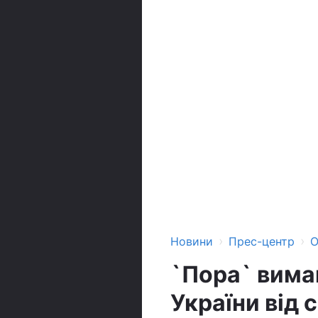
›
›
Новини
Прес-центр
О
`Пора` вима
України від 