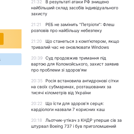
21:32
В результаті атаки РФ знищено
найбільший склад засобів індивідуального
захисту
21:21
РЕБ не замінить "Петріоти": Флеш
розповів про найбільшу небезпеку
21:20
Що станеться з комп’ютером, якщо
тривалий час не оновлювати Windows
20:39
Суд продовжив тримання під
s
вартою для Коломойського, захист заявив
про проблеми зі здоров'ям
20:35
Росія встановила антидронові сітки
на своїх субмаринах, розташованих за
тисячі кілометрів від України
20:22
Що їсти для здоров’я серця:
кардіологи назвали 7 корисних каш
20:18
Льотчик-утікач з КНДР уперше сів за
штурвал Boeing 737 і був приголомшений