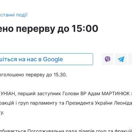
станні події
ено перерву до 15:00
0
іться на нас в Google
 оголошено перерву до 15.30.
 УНІАН, перший заступник Голови ВР Адам МАРТИНЮК 
фракцій і груп парламенту та Президента України Леоні
у.
ідбувається Погоджувальна рада лідерів груп та фракцій