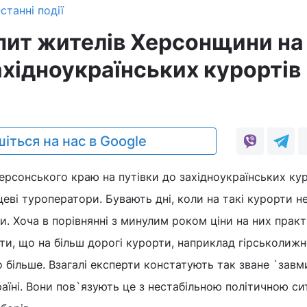
станні події
пит жителів Херсонщини на
ахідноукраїнських курортів
0
іться на нас в Google
ерсонського краю на путівки до західноукраїнських кур
еві туроператори. Бувають дні, коли на такі курорти н
и. Хоча в порівнянні з минулим роком ціни на них прак
ити, що на більш дорогі курорти, наприклад гірськолижн
то більше. Взагалі експерти констатують так зване `зав
раїні. Вони пов`язують це з нестабільною політичною с