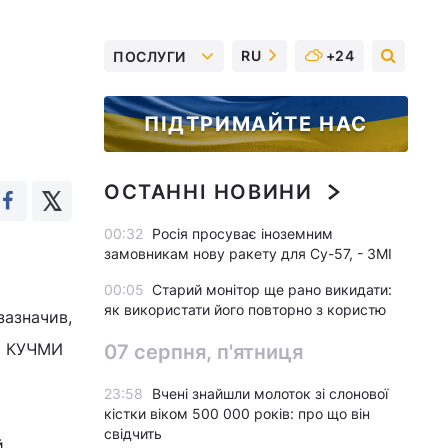
RU
+24
ПОСЛУГИ
ПІДТРИМАЙТЕ НАС
ОСТАННІ НОВИНИ
00:32
Росія просуває іноземним
замовникам нову ракету для Су-57, - ЗМІ
00:05
Старий монітор ще рано викидати:
як використати його повторно з користю
зазначив,
да КУЧМИ
07 серпня, п'ятниця
23:58
Вчені знайшли молоток зі слонової
кістки віком 500 000 років: про що він
свідчить
.