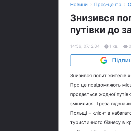
›
›
Новини
Прес-центр
О
Знизився по
путівки до з
14:56, 07.12.04
1 хв.
Підпиш
Знизився попит жителів х
Про це повідомляють місц
продається жодної путівк
змінилися. Треба відзнач
Польщі – клієнтів набага
туристичного бізнесу в к