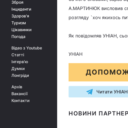
Зброя
А.МАРТИНЮК висловив спо
Інциденти
Здоров'я
розгляду `хоч якихось пит
Туризм
Цікавинки
Як повідомляв УНІАН, сьо
Погода
Відео з Youtube
УНІАН
Статті
Інтерв'ю
Думки
ДОПОМОЖ
Лонгріди
Архів
Читати УНІАН
Вакансії
Контакти
НОВИНИ ПАРТНЕР