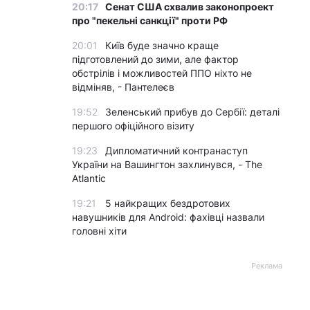
20:17
Сенат США схвалив законопроект
про "пекельні санкції" проти РФ
20:01
Київ буде значно краще
підготовлений до зими, але фактор
обстрілів і можливостей ППО ніхто не
відміняв, - Пантелеєв
19:52
Зеленський прибув до Сербії: деталі
першого офіційного візиту
19:23
Дипломатичний контранаступ
України на Вашингтон захлинувся, - The
Atlantic
19:21
5 найкращих бездротових
навушників для Android: фахівці назвали
головні хіти
Реклама