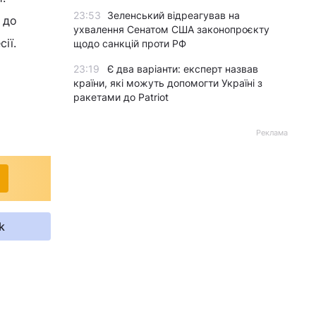
23:53
Зеленський відреагував на
 до
ухвалення Сенатом США законопроєкту
ії.
щодо санкцій проти РФ
23:19
Є два варіанти: експерт назвав
країни, які можуть допомогти Україні з
ракетами до Patriot
Реклама
k