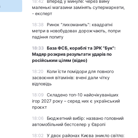
18:42
Вперед у минуле: через війну
s
маленькі магазини замінять супермаркети,
- експерт
18:38
Ринок "лихоманить": квадратні
метри в новобудовах дорожчають, попри
падіння попиту
18:33
База ФСБ, кораблі та ЗРК "Бук":
Мадяр розкрив результати ударів по
російським цілям (відео)
18:20
Коли їсти помідори для повного
засвоєння вітамінів: вчені дали чітку
відповідь
18:09
Складено топ-10 найочікуваніших
ігор 2027 року – серед них є український
проєкт
18:06
Бюджетний вибір: названо головний
автомобільний бестселер у Європі
18:02
У двох районах Києва зникло світло: