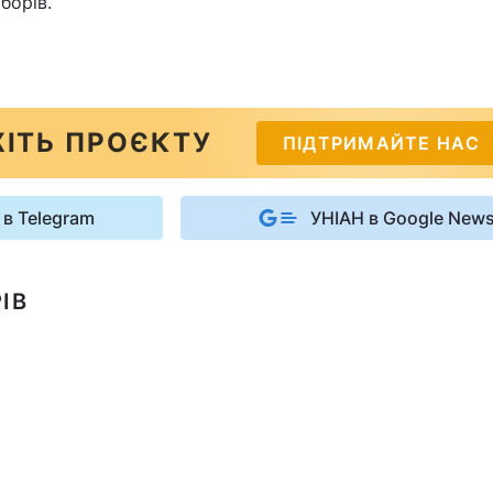
борів.
ІТЬ ПРОЄКТУ
ПІДТРИМАЙТЕ НАС
 в Telegram
УНІАН в Google New
ІВ