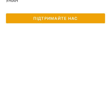
УНІАН
Лонгріди
ПІДТРИМАЙТЕ НАС
Відео з Youtube
Статті
Інтерв'ю
Думки
Архів
Вакансії
Контакти
Послуги