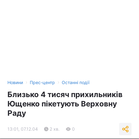
›
›
Новини
Прес-центр
Останні події
Близько 4 тисяч прихильників
Ющенко пікетують Верховну
Раду
13:01, 07.12.04
2 хв.
0