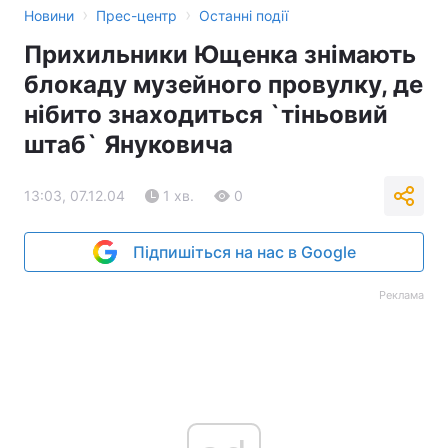
›
›
Новини
Прес-центр
Останні події
Прихильники Ющенка знімають
блокаду музейного провулку, де
нібито знаходиться `тіньовий
штаб` Януковича
13:03, 07.12.04
1 хв.
0
Підпишіться на нас в Google
Реклама