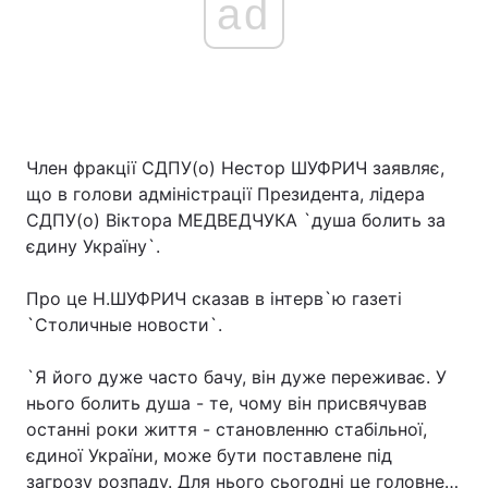
ad
Член фракції СДПУ(о) Нестор ШУФРИЧ заявляє,
що в голови адміністрації Президента, лідера
СДПУ(о) Віктора МЕДВЕДЧУКА `душа болить за
єдину Україну`.
Про це Н.ШУФРИЧ сказав в інтерв`ю газеті
`Столичные новости`.
`Я його дуже часто бачу, він дуже переживає. У
нього болить душа - те, чому він присвячував
останні роки життя - становленню стабільної,
єдиної України, може бути поставлене під
загрозу розпаду. Для нього сьогодні це головне…