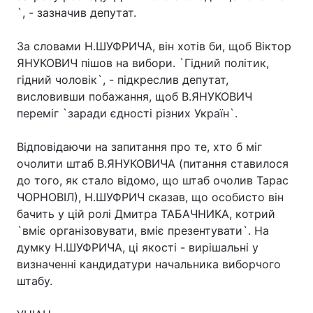
`, - зазначив депутат.
За словами Н.ШУФРИЧА, він хотів би, щоб Віктор
Головна
Війна
ЯНУКОВИЧ пішов на вибори. `Гідний політик,
гідний чоловік`, - підкреслив депутат,
Україна
Політика
висловивши побажання, щоб В.ЯНУКОВИЧ
переміг `заради єдності різних Україн`.
Економіка
Світ
Відповідаючи на запитання про те, хто б міг
Спорт
Наука
очолити штаб В.ЯНУКОВИЧА (питання ставилося
до того, як стало відомо, що штаб очолив Тарас
Техно і зв'язок
Лайт
ЧОРНОВІЛ), Н.ШУФРИЧ сказав, що особисто він
бачить у цій ролі Дмитра ТАБАЧНИКА, котрий
Зброя
Інциденти
`вміє організовувати, вміє презентувати`. На
Здоров'я
Туризм
думку Н.ШУФРИЧА, ці якості - вирішальні у
визначенні кандидатури начальника виборчого
Цікавинки
Погода
штабу.
Екологія
Регіони