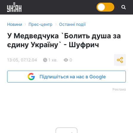
›
›
Новини
Прес-центр
Останні події
У Медведчука `Болить душа за
єдину Україну` - Шуфрич
13:05, 07.12.04
1 хв.
0
Підпишіться на нас в Google
Реклама