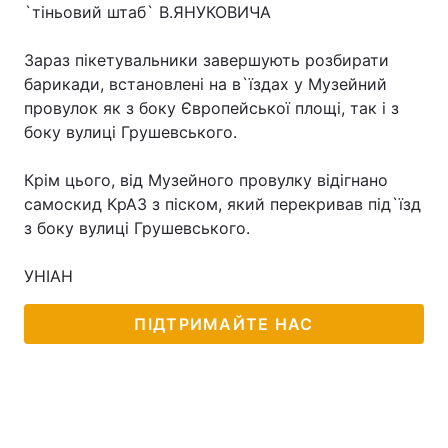
`тіньовий штаб` В.ЯНУКОВИЧА
Зараз пікетувальники завершують розбирати
барикади, встановлені на в`їздах у Музейний
провулок як з боку Європейської площі, так і з
боку вулиці Грушевського.
Крім цього, від Музейного провулку відігнано
самоскид КрАЗ з піском, який перекривав під`їзд
з боку вулиці Грушевського.
УНІАН
ПІДТРИМАЙТЕ НАС