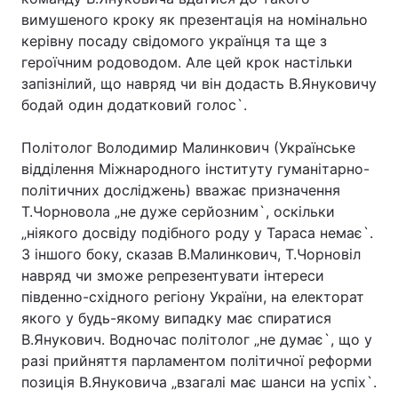
вимушеного кроку як презентація на номінально
Тема оформлення
керівну посаду свідомого українця та ще з
героїчним родоводом. Але цей крок настільки
запізнілий, що навряд чи він додасть В.Януковичу
бодай один додатковий голос`.
Політолог Володимир Малинкович (Українське
відділення Міжнародного інституту гуманітарно-
політичних досліджень) вважає призначення
Т.Чорновола „не дуже серйозним`, оскільки
„ніякого досвіду подібного роду у Тараса немає`.
З іншого боку, сказав В.Малинкович, Т.Чорновіл
навряд чи зможе репрезентувати інтереси
південно-східного регіону України, на електорат
якого у будь-якому випадку має спиратися
В.Янукович. Водночас політолог „не думає`, що у
разі прийняття парламентом політичної реформи
позиція В.Януковича „взагалі має шанси на успіх`.