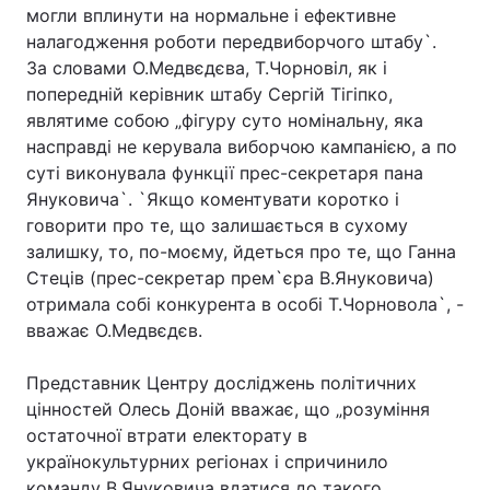
могли вплинути на нормальне і ефективне
Лонгріди
налагодження роботи передвиборчого штабу`.
За словами О.Медвєдєва, Т.Чорновіл, як і
попередній керівник штабу Сергій Тігіпко,
Відео з Youtube
Статті
являтиме собою „фігуру суто номінальну, яка
насправді не керувала виборчою кампанією, а по
Інтерв'ю
Думки
суті виконувала функції прес-секретаря пана
Януковича`. `Якщо коментувати коротко і
Архів
Вакансії
говорити про те, що залишається в сухому
Контакти
залишку, то, по-моєму, йдеться про те, що Ганна
Стеців (прес-секретар прем`єра В.Януковича)
Послуги
отримала собі конкурента в особі Т.Чорновола`, -
вважає О.Медвєдєв.
Представник Центру досліджень політичних
цінностей Олесь Доній вважає, що „розуміння
остаточної втрати електорату в
українокультурних регіонах і спричинило
команду В.Януковича вдатися до такого