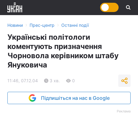
›
›
Новини
Прес-центр
Останні події
Українські політологи
коментують призначення
Чорновола керівником штабу
Януковича
11:46, 07.12.04
3 хв.
0
Підпишіться на нас в Google
Реклама