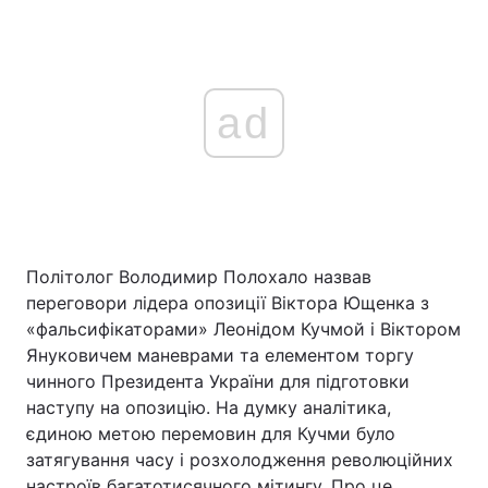
ad
Політолог Володимир Полохало назвав
переговори лідера опозиції Віктора Ющенка з
«фальсифікаторами» Леонідом Кучмой і Віктором
Януковичем маневрами та елементом торгу
чинного Президента України для підготовки
наступу на опозицію. На думку аналітика,
єдиною метою перемовин для Кучми було
затягування часу і розхолодження революційних
настроїв багатотисячного мітингу. Про це