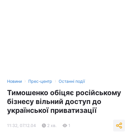
›
›
Новини
Прес-центр
Останні події
Тимошенко обіцяє російському
бізнесу вільний доступ до
української приватизації
11:32, 07.12.04
2 хв.
1