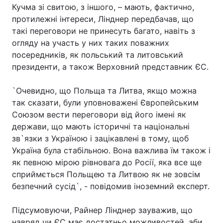
Кучма зі свитою, з іншого, – мають, фактично,
протилежні інтереси, Лінднер передбачав, що
такі переговори не принесуть багато, навіть з
огляду на участь у них таких поважних
посередників, як польський та литовський
президенти, а також Верховний представник ЄС.
`Очевидно, що Польща та Литва, якщо можна
так сказати, були уповноважені Європейським
Союзом вести переговори від його імені як
держави, що мають історичні та національні
зв`язки з Україною і зацікавлені в тому, щоб
Україна була стабільною. Вона важлива їм також і
як певною мірою рівновага до Росії, яка все ще
сприймється Польщею та Литвою як не зовсім
безпечний сусід`, - повідомив іноземний експерт.
Підсумовуючи, Райнер Лінднер зауважив, що
навряд чи ЄС має достатньо можливостей, аби