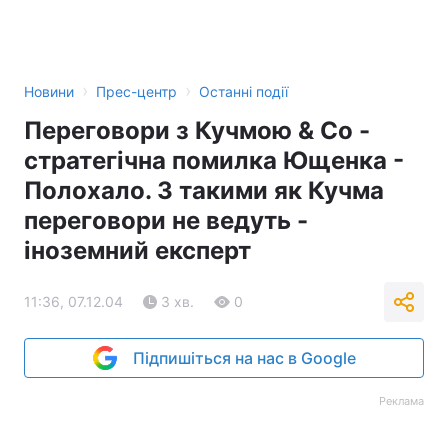
›
›
Новини
Прес-центр
Останні події
Переговори з Кучмою & Co -
стратегічна помилка Ющенка -
Полохало. З такими як Кучма
переговори не ведуть -
іноземний експерт
11:36, 07.12.04
3 хв.
0
Підпишіться на нас в Google
Реклама