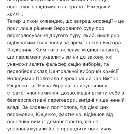
політолог повідомив в інтерв`ю `Німецькій
хвилі`.
Тепер цілком очевидно, що виграш опозиції – це
поки лише рішення Верховного суду про
переголосування другого туру, який, ймовірно,
відбуватиметься знову за прем`єрства Віктора
Януковича. Крім того, не існує жодної гарантії,
що парламент ухвалить зміни до закону, які
унеможливлять фальсифікацію виборів, та
переобере склад Центральної виборчої комісії.
Володимир Полохало переконаний, що Віктор
Ющенко та `Наша Україна` припустилися
стратегічної помилки, дозволивши втягти себе в
безперспективні переговори, вигідні лише чинній
владі. За словами політолога, під дією цих
перемовин, Ющенко, фактично, відійшов від
основних вимог демонстрантів, які не
уповноважували його проводити політичну