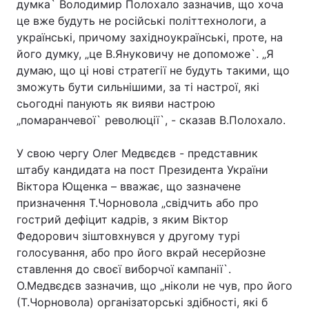
думка` Володимир Полохало зазначив, що хоча
це вже будуть не російські політтехнологи, а
українські, причому західноукраїнські, проте, на
його думку, „це В.Януковичу не допоможе`. „Я
Головна
Війна
думаю, що ці нові стратегії не будуть такими, що
зможуть бути сильнішими, за ті настрої, які
Україна
Політика
сьогодні панують як вияви настрою
„помаранчевої` революції`, - сказав В.Полохало.
Економіка
Світ
Спорт
Наука
У свою чергу Олег Медвєдєв - представник
штабу кандидата на пост Президента України
Техно і зв'язок
Лайт
Віктора Ющенка – вважає, що зазначене
призначення Т.Чорновола „свідчить або про
Зброя
Інциденти
гострий дефіцит кадрів, з яким Віктор
Федорович зіштовхнувся у другому турі
Здоров'я
Туризм
голосування, або про його вкрай несерйозне
ставлення до своєї виборчої кампанії`.
Цікавинки
Погода
О.Медвєдєв зазначив, що „ніколи не чув, про його
(Т.Чорновола) організаторські здібності, які б
Екологія
Регіони