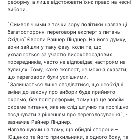
реформу, а лише відстоювати їхнє право на чесні
вибори.
`Символічними з точки зору політики назвав ці
багатосторонні переговори експерт з питань
Східної Європи Райнер Лінднер. На його думку,
вони зайшли у таку фазу, коли те, що
ухвалюється за участю високопосадових
посередників, часто не відповідає настроям на
вулицях. Тому, каже експерт, не можна сказати,
що переговори були успішними.
`Залишається лише сподіватися, що необхідні
зміни до закону про вибори буде прийнято
окремо, без політреформи, тому що це зовсім
окреме питання, яке не слід штучно та поспішно
поєднувати з рішенням про переголосування`, -
зазначив Райнер Лінднер.
Наголошуючи на тому, що обидві сторони –
Ющенко та його прихильники, з одного боку, та