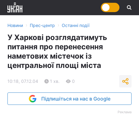
›
›
Новини
Прес-центр
Останні події
У Харкові розглядатимуть
питання про перенесення
наметових містечок із
центральної площі міста
10:18, 07.12.04
1 хв.
0
Підпишіться на нас в Google
Реклама