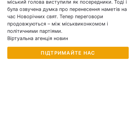
міський голова виступили як посередники. Тоді і
була озвучена думка про перенесення наметів на
час Новорічних свят. Тепер переговори
продовжуються – між міськвиконкомом і
Головна
Війна
політичними партіями.
Віртуальна агенція новин
Україна
Політика
ПІДТРИМАЙТЕ НАС
Економіка
Світ
Спорт
Наука
Техно і зв'язок
Лайт
Зброя
Інциденти
Здоров'я
Туризм
Цікавинки
Погода
Екологія
Регіони