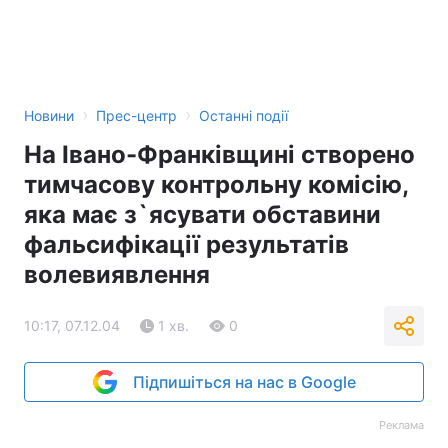
Тема оформлення
›
›
Новини
Прес-центр
Останні події
На Івано-Франківщині створено
тимчасову контрольну комісію,
яка має з`ясувати обставини
фальсифікації результатів
волевиявлення
10:17, 07.12.04
1 хв.
0
Підпишіться на нас в Google
Реклама