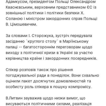
Адамкусом, президентом Польщі Олександром
Кваснєвським, верховним представником ЄС із
зовнішньої політики і політики безпеки Х.
Соланою і міністром закордонних справ Польщі
Головна
Війна
В. Цімошевичем.
Україна
Політика
За словами І. Сторожука, зустріч передувала
засіданню `круглого столу` в Маріїнському
Економіка
Світ
палаці -- багатостороннім переговорам щодо
Спорт
Наука
виходу з політичної кризи в Україні за участю
керівництва країни і закордонних посередників.
Техно і зв'язок
Лайт
Спікер розповів також про рішення
Зброя
Інциденти
погоджувальної ради в понеділок. Вони схвально
оцінили пакет досягнутих домовленостей та
Здоров'я
Туризм
особисту роль спікера в пошуку компромісу.
Цікавинки
Погода
В.Литвин зауважив щодо низки вимог, що
висуваються політичними силами, реалізація
Екологія
Регіони