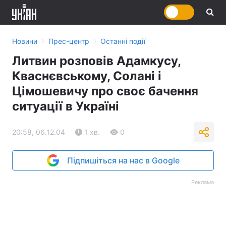
›
›
Новини
Прес-центр
Останні події
Литвин розповів Адамкусу,
Кваснєвському, Солані і
Цімошевичу про своє бачення
ситуації в Україні
20:58, 06.12.04
1 хв.
0
Підпишіться на нас в Google
Реклама