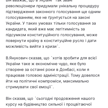
Він вважає, що в Україні `так звані
революціонери придумали унікальну процедуру
підтвердження законного голосування ще одним
голосуванням, яке не ґрунтується на законі
України. У таких умовах тільки голосування за
кандидата, який вже має легітимність за
підсумком конституційного голосування, може
повернути країну в конституційне русло і дати
можливість вийти з кризи`.
В.Янукович сказав, що `хотів зробити для всієї
України таке ж економічне чудо, яке було
створене за останні роки в Донбасі, коли я
працював головою адміністрації. Тому довелося
йти на політичні компроміси, максимально
стримувати свої емоції`.
Він сказав, що `сьогодні продовження нашого
курсу на будівництво сильної і процвітаючої