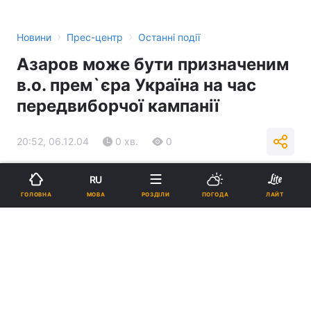
›
›
Новини
Прес-центр
Останні події
Азаров може бути призначеним
в.о. прем`єра Україна на час
передвиборчої кампанії
20:52, 06.12.04
0 хв.
0
Підпишіться на нас в Google
RU
МОВА
ГОЛОВНА
РОЗДІЛИ
ПОГОДА
ЛАЙТ
Реклама