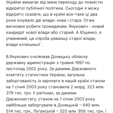
України вимагає від мене переходу до повністю
відкритої публічної політики. Сьогодні я можу
відкрито сказати, що в країні все-таки ці два
роки існувало дві влади: нова і стара. Отже
висновки робити громадянам: Янукович - новий
кандидат нової влади або старий. А Ющенко, я
упевнений, це спроба реваншу старої влади,
влади колишньої`.
В.Янукович очолював Донецьку обласну
державну адміністрацію з травня 1997 по
листопад 2002 року. За даними Державного
комітету статистики України, загальна
заборгованість із зарплати в нашій країні станом
на 1 січня 2003 року становила 2 млрд. 323 млн.
379 тис. грн. У регіонах, за даними
Держкомстату, станом на 1 січня 2003 року
найбільше заборгували в Донецькій – 640 млн.
514 тис. грн., Луганській – 320 млн. 956 тис. грн. і