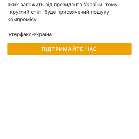
яких залежить від президента України, тому
Лонгріди
`круглий стіл` буде присвячений пошуку
компромісу.
Відео з Youtube
Статті
Інтерфакс-Україна
Інтерв'ю
Думки
ПІДТРИМАЙТЕ НАС
Архів
Вакансії
Контакти
Послуги