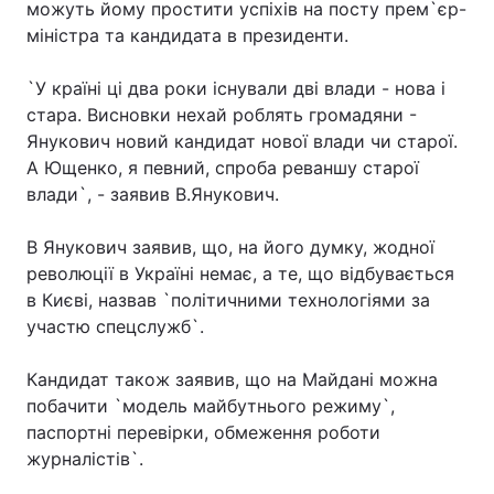
можуть йому простити успіхів на посту прем`єр-
міністра та кандидата в президенти.
Лонгріди
`У країні ці два роки існували дві влади - нова і
Відео з Youtube
Статті
стара. Висновки нехай роблять громадяни -
Янукович новий кандидат нової влади чи старої.
Інтерв'ю
Думки
А Ющенко, я певний, спроба реваншу старої
влади`, - заявив В.Янукович.
Архів
Вакансії
В Янукович заявив, що, на його думку, жодної
Контакти
революції в Україні немає, а те, що відбувається
Послуги
в Києві, назвав `політичними технологіями за
участю спецслужб`.
Кандидат також заявив, що на Майдані можна
побачити `модель майбутнього режиму`,
паспортні перевірки, обмеження роботи
журналістів`.