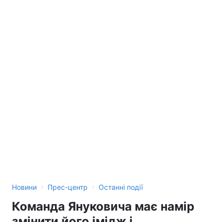
›
›
Новини
Прес-центр
Останні події
Команда Януковича має намір
змінити його імідж і