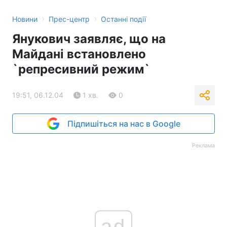
›
›
Новини
Прес-центр
Останні події
Янукович заявляє, що на
Майдані встановлено
`репресивний режим`
19:51, 06.12.04
1 хв.
0
Підпишіться на нас в Google
Реклама
ad