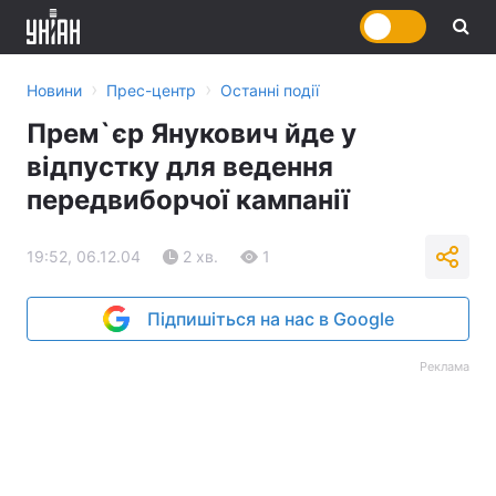
›
›
Новини
Прес-центр
Останні події
Прем`єр Янукович йде у
відпустку для ведення
передвиборчої кампанії
19:52, 06.12.04
2 хв.
1
Підпишіться на нас в Google
Реклама