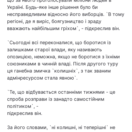
що за нього проголосували міліони людей в
Україні. Будь-яке інше рішення було би
несправедливим відносно його виборців. `В тому
регіоні, де я виріс, боягузництво і зраду
Головна
Війна
вважають найбільшим гріхом`, - підкреслив він.
Україна
Політика
`Сьогодні всі переконалися, що боротися із
залишками старої влади, яку називають
Економіка
Світ
опозицією, неможна, якщо не боротися з їхніми
союзниками в чинній владі. Після другого туру
Спорт
Наука
ця ганебна змичка `колишніх`, з так званим
Техно і зв'язок
Лайт
адмінресурсом стала явною`.
Зброя
Інциденти
`Те, що відбувається останніми тижнями - це
спроба розправи із занадто самостійним
Здоров'я
Туризм
політиком`, -
підкреслив він.
Цікавинки
Погода
За його словами, `ні колишні, ні теперішні` не
Екологія
Регіони