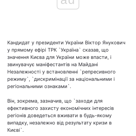
Кандидат у президенти України Віктор Янукович
у прямому ефірі ТРК `Україна` сказав, що
значення Києва для України може впасти, і
звинувачує маніфестантів на Майдані
Незалежності у встановленні `репресивного
режиму`, `дискримінації за національними і
регіональними ознаками`.
Він, зокрема, зазначив, що `заходи для
ефективного захисту економічних інтересів
регіонів доведеться вживати в будь-якому
випадку, незалежно від результату кризи в
Києві`.