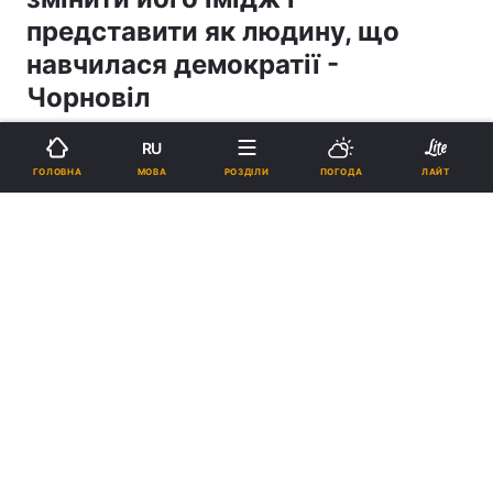
представити як людину, що
навчилася демократії -
Чорновіл
RU
19:51, 06.12.04
1 хв.
0
МОВА
ГОЛОВНА
РОЗДІЛИ
ПОГОДА
ЛАЙТ
Підпишіться на нас в Google
Реклама
ad