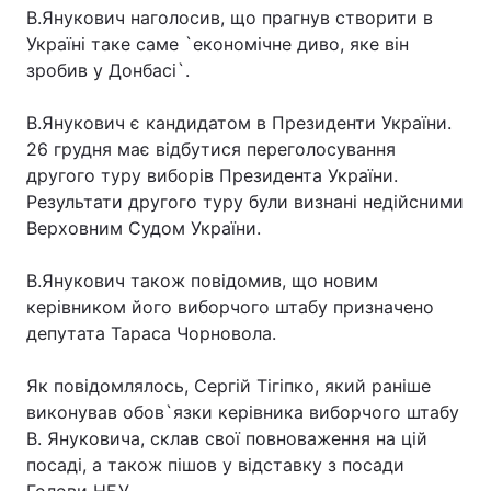
В.Янукович наголосив, що прагнув створити в
Тема оформлення
Україні таке саме `економічне диво, яке він
зробив у Донбасі`.
В.Янукович є кандидатом в Президенти України.
26 грудня має відбутися переголосування
другого туру виборів Президента України.
Результати другого туру були визнані недійсними
Верховним Судом України.
В.Янукович також повідомив, що новим
керівником його виборчого штабу призначено
депутата Тараса Чорновола.
Як повідомлялось, Сергій Тігіпко, який раніше
виконував обов`язки керівника виборчого штабу
В. Януковича, склав свої повноваження на цій
посаді, а також пішов у відставку з посади