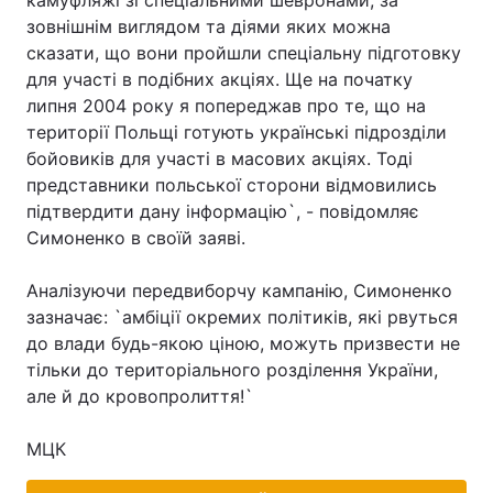
камуфляжі зі спеціальними шевронами, за
зовнішнім виглядом та діями яких можна
сказати, що вони пройшли спеціальну підготовку
для участі в подібних акціях. Ще на початку
Головна
Війна
липня 2004 року я попереджав про те, що на
території Польщі готують українські підрозділи
Україна
Політика
бойовиків для участі в масових акціях. Тоді
представники польської сторони відмовились
Економіка
Світ
підтвердити дану інформацію`, - повідомляє
Симоненко в своїй заяві.
Спорт
Наука
Техно і зв'язок
Лайт
Аналізуючи передвиборчу кампанію, Симоненко
зазначає: `амбіції окремих політиків, які рвуться
Зброя
Інциденти
до влади будь-якою ціною, можуть призвести не
тільки до територіального розділення України,
Здоров'я
Туризм
але й до кровопролиття!`
Цікавинки
Погода
МЦК
Екологія
Регіони