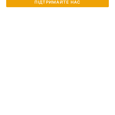
ПІДТРИМАЙТЕ НАС
Лонгріди
Відео з Youtube
Статті
Інтерв'ю
Думки
Архів
Вакансії
Контакти
Послуги