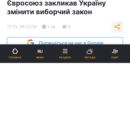
Євросоюз закликав Україну
змінити виборчий закон
17:13, 06.12.04
1 хв.
0
Підпишіться на нас в Google
RU
Реклама
МОВА
ГОЛОВНА
РОЗДІЛИ
ПОГОДА
ЛАЙТ
ad