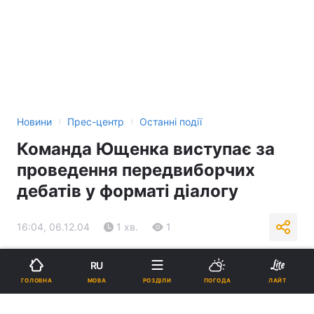
›
›
Новини
Прес-центр
Останні події
Команда Ющенка виступає за
проведення передвиборчих
дебатів у форматі діалогу
16:04, 06.12.04
1 хв.
1
Підпишіться на нас в Google
RU
МОВА
ГОЛОВНА
РОЗДІЛИ
ПОГОДА
ЛАЙТ
Реклама