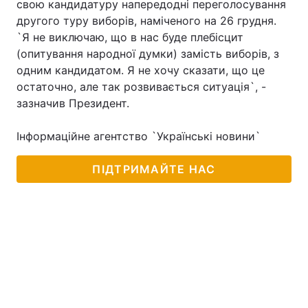
свою кандидатуру напередодні переголосування
другого туру виборів, наміченого на 26 грудня.
`Я не виключаю, що в нас буде плебісцит
(опитування народної думки) замість виборів, з
Головна
Війна
одним кандидатом. Я не хочу сказати, що це
остаточно, але так розвивається ситуація`, -
Україна
Політика
зазначив Президент.
Економіка
Світ
Інформаційне агентство `Українські новини`
Спорт
Наука
ПІДТРИМАЙТЕ НАС
Техно і зв'язок
Лайт
Зброя
Інциденти
Здоров'я
Туризм
Цікавинки
Погода
Екологія
Регіони