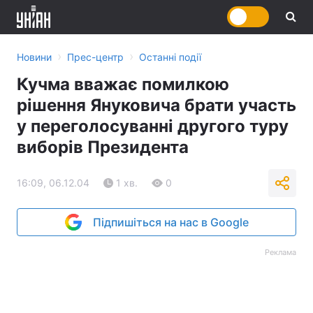
›
›
Новини
Прес-центр
Останні події
Кучма вважає помилкою
рішення Януковича брати участь
у переголосуванні другого туру
виборів Президента
16:09, 06.12.04
1 хв.
0
Підпишіться на нас в Google
Реклама