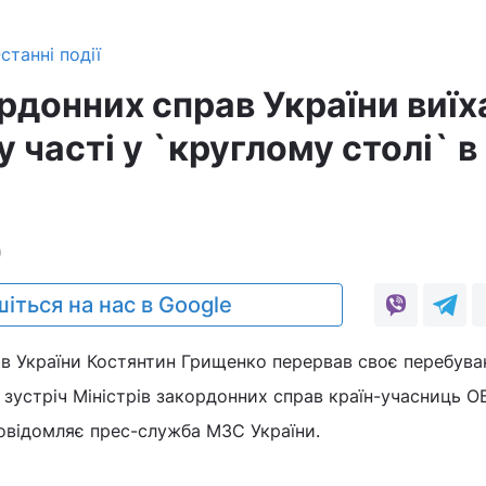
станні події
рдонних справ України виїх
у часті у `круглому столі` в
0
іться на нас в Google
ав України Костянтин Грищенко перервав своє перебува
а зустріч Міністрів закордонних справ країн-учасниць О
повідомляє прес-служба МЗС України.