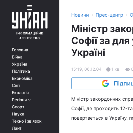
›
›
Новини
Прес-центр
О
Міністр зако
ІНФОРМАЦІЙНЕ
Софії за для 
АГЕНТСТВО
Україні
Головна
Війна
Україна
15:19, 06.12.04
1 хв.
Політика
Економіка
Підпиш
Світ
Екологія
Міністр закордонних спр
Регіони
Спорт
Софії, де проходить 12-т
Наука
повертається в Україну, 
Техно і зв'язок
Лайт