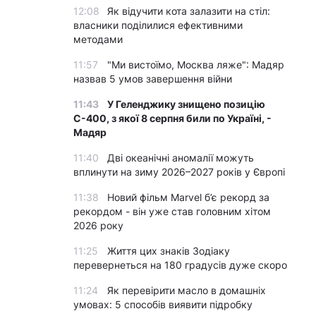
12:08
Як відучити кота залазити на стіл:
власники поділилися ефективними
методами
11:57
"Ми вистоїмо, Москва ляже": Мадяр
назвав 5 умов завершення війни
11:43
У Геленджику знищено позицію
С-400, з якої 8 серпня били по Україні, -
Мадяр
11:40
Дві океанічні аномалії можуть
вплинути на зиму 2026–2027 років у Європі
11:38
Новий фільм Marvel б’є рекорд за
рекордом - він уже став головним хітом
2026 року
11:25
Життя цих знаків Зодіаку
перевернеться на 180 градусів дуже скоро
11:24
Як перевірити масло в домашніх
умовах: 5 способів виявити підробку