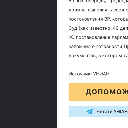
В свою очередь, Председ
должны выполнять свои о
постановления ВР, котор
Суд (как известно, 49 д
КС постановление парлам
напомнил о готовности П
документов, в котором та
Источник: УНИАН
ДОПОМОЖ
Читати УНІАН