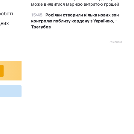
може виявитися марною витратою грошей
роботі
15:45
Росіяни створили кілька нових зон
контролю поблизу кордону з Україною, -
дних
Трегубов
Реклама
s