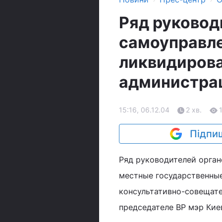
Ряд руковод
самоуправл
ликвидирова
администра
15:16, 06.12.04
2 хв.
Підпиш
Ряд руководителей орган
местные государственные
консультативно-совещате
председателе ВР мэр Ки