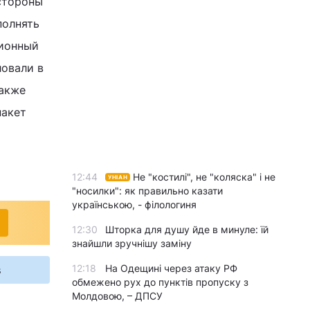
стороны
полнять
ционный
ловали в
также
пакет
12:44
Не "костилі", не "коляска" і не
УНІАН
"носилки": як правильно казати
українською, - філологиня
12:30
Шторка для душу йде в минуле: їй
знайшли зручнішу заміну
12:18
На Одещині через атаку РФ
s
обмежено рух до пунктів пропуску з
Молдовою, – ДПСУ