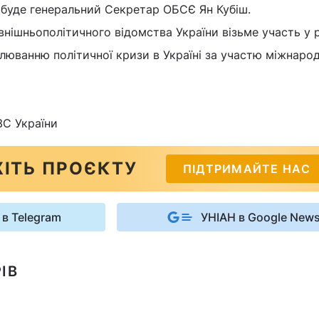
ибуде генеральний Секретар ОБСЄ Ян Кубіш.
овнішньополітичного відомства України візьме участь у 
улюванню політичної кризи в Україні за участю міжнаро
С України
ІТЬ ПРОЄКТУ
ПІДТРИМАЙТЕ НАС
 в Telegram
УНІАН в Google New
ІВ