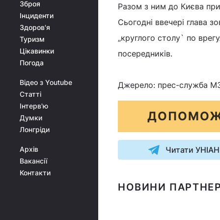
Зброя
Разом з ним до Києва пр
Інциденти
Сьогодні ввечері глава з
Здоров'я
„круглого столу` по врег
Туризм
Цікавинки
посередників.
Погода
Відео з Youtube
Джерело: прес-служба МЗ
Статті
Інтерв'ю
ДОПОМОЖ
Думки
Лонгріди
Архів
Читати УНІАН
Вакансії
Контакти
НОВИНИ ПАРТНЕР