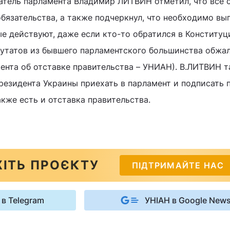
атель парламента Владимир ЛИТВИН отметил, что все 
бязательства, а также подчеркнул, что необходимо вы
ые действуют, даже если кто-то обратился в Конститу
епутатов из бывшего парламентского большинства обжа
ента об отставке правительства – УНИАН). В.ЛИТВИН 
резидента Украины приехать в парламент и подписать 
кже есть и отставка правительства.
ІТЬ ПРОЄКТУ
ПІДТРИМАЙТЕ НАС
 в Telegram
УНІАН в Google New