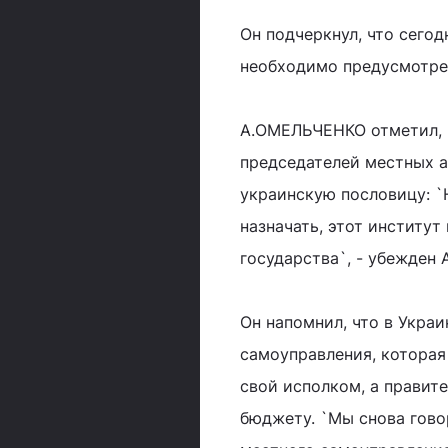
Он подчеркнул, что сегод
необходимо предусмотрет
А.ОМЕЛЬЧЕНКО отметил, ч
председателей местных а
украинскую пословицу: `Н
назначать, этот институ
государства`, - убежден
Он напомнил, что в Укра
самоуправления, которая
свой исполком, а правит
бюджету. `Мы снова гово