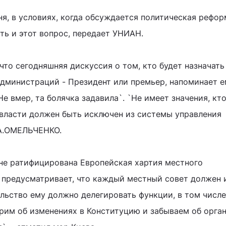
ня, в условиях, когда обсуждается политическая рефор
ь и этот вопрос, передает УНИАН.
то сегодняшняя дискуссия о том, кто будет назначать
дминистраций - Президент или премьер, напоминает 
е вмер, та болячка задавила`. `Не имеет значения, кто
т власти должен быть исключен из системы управления
 А.ОМЕЛЬЧЕНКО.
ине ратифицирована Европейская хартия местного
 предусматривает, что каждый местный совет должен 
ельство ему должно делегировать функции, в том числе
рим об изменениях в Конституцию и забываем об орга