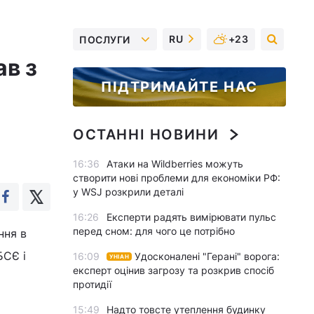
RU
+23
ПОСЛУГИ
ав з
ПІДТРИМАЙТЕ НАС
ОСТАННІ НОВИНИ
16:36
Атаки на Wildberries можуть
створити нові проблеми для економіки РФ:
у WSJ розкрили деталі
16:26
Експерти радять вимірювати пульс
перед сном: для чого це потрібно
ння в
БСЄ і
16:09
Удосконалені "Герані" ворога:
УНІАН
експерт оцінив загрозу та розкрив спосіб
протидії
15:49
Надто товсте утеплення будинку