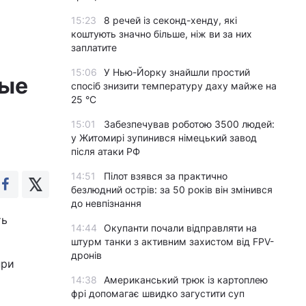
15:23
8 речей із секонд-хенду, які
коштують значно більше, ніж ви за них
заплатите
15:06
У Нью-Йорку знайшли простий
ные
спосіб знизити температуру даху майже на
25 °C
15:01
Забезпечував роботою 3500 людей:
у Житомирі зупинився німецький завод
після атаки РФ
14:51
Пілот взявся за практично
безлюдний острів: за 50 років він змінився
до невпізнання
ть
14:44
Окупанти почали відправляти на
штурм танки з активним захистом від FPV-
дронів
при
14:38
Американський трюк із картоплею
фрі допомагає швидко загустити суп