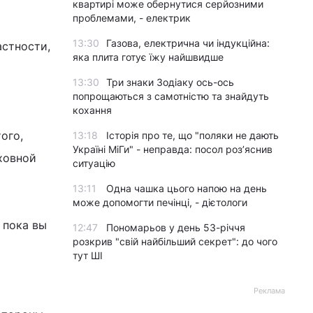
квартирі може обернутися серйозними
проблемами, - електрик
13:30
Газова, електрична чи індукційна:
астности,
яка плита готує їжу найшвидше
13:30
Три знаки Зодіаку ось-ось
попрощаються з самотністю та знайдуть
кохання
ого,
13:18
Історія про те, що "поляки не дають
Україні МіГи" - неправда: посол роз’яснив
ховной
ситуацію
13:11
Одна чашка цього напою на день
може допомогти печінці, - дієтологи
 пока вы
12:47
Пономарьов у день 53-річчя
розкрив "свій найбільший секрет": до чого
тут ШІ
Реклама