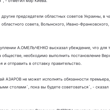
`, - отметил мэр Киева.
 другие председатели областных советов Украины, в ч
 областного совета, Волынского, Ивано-Франковского,
туплении А.ОМЕЛЬЧЕНКО высказал убеждение, что для т
в обществе, необходимо выполнить постановление Вер
я и отправить в отставку правительство.
лай АЗАРОВ не может исполнять обязанности премьера,
лыми столами`, пока вы будете советоваться`, - сказал