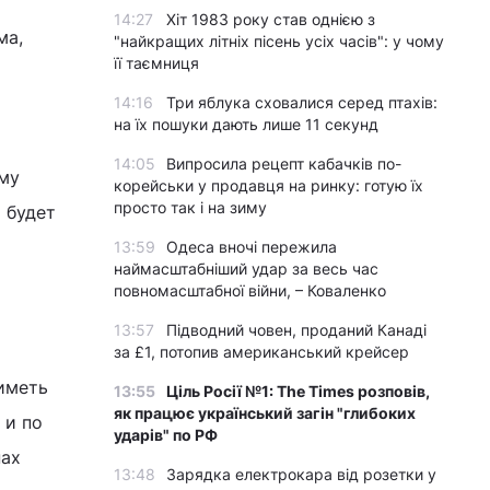
14:27
Хіт 1983 року став однією з
ма,
"найкращих літніх пісень усіх часів": у чому
її таємниця
14:16
Три яблука сховалися серед птахів:
на їх пошуки дають лише 11 секунд
14:05
Випросила рецепт кабачків по-
ему
корейськи у продавця на ринку: готую їх
просто так і на зиму
 будет
13:59
Одеса вночі пережила
наймасштабніший удар за весь час
повномасштабної війни, – Коваленко
13:57
Підводний човен, проданий Канаді
за £1, потопив американський крейсер
иметь
13:55
Ціль Росії №1: The Times розповів,
як працює український загін "глибоких
 и по
ударів" по РФ
нах
13:48
Зарядка електрокара від розетки у