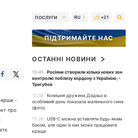
RU
+21
ПОСЛУГИ
ПІДТРИМАЙТЕ НАС
ОСТАННІ НОВИНИ
15:45
Росіяни створили кілька нових зон
контролю поблизу кордону з Україною, -
Трегубов
15:38
Колишня дружина Дзідзьо в
Перше -
особливий день показала маленького сина
(фото)
ект про
15:28
USB-C можна вставляти будь-яким
й
боком, але один із них може працювати
етє
краще