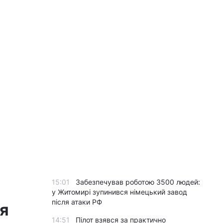
15:01
Забезпечував роботою 3500 людей:
у Житомирі зупинився німецький завод
після атаки РФ
ня
14:51
Пілот взявся за практично