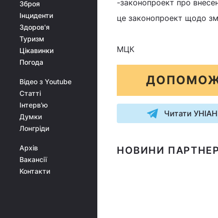
-законопроект про внесен
Зброя
Інциденти
це законопроект щодо змі
Здоров'я
Туризм
МЦК
Цікавинки
Погода
ДОПОМОЖ
Відео з Youtube
Статті
Інтерв'ю
Читати УНІАН
Думки
Лонгріди
Архів
НОВИНИ ПАРТНЕР
Вакансії
Контакти