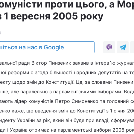
омуністи проти цього, а Мо
 1 вересня 2005 року
0
іться на нас в Google
вальної ради Віктор Пинзеник заявив в інтерв`ю журнал
ої реформи є згода більшості народних депутатів на т
екту щодо змін до Конституції. Це, за словами Пинзеник
аніше, але паралельно з парламентськими виборами. Вод
ають лідер комуністів Петро Симоненко та головний с
ко каже, що введення змін до Конституції з 1 січня 2
денту України за рік, який він буде при владі, сформув
ди і Україна отримає на парламентські вибори 2006 ро