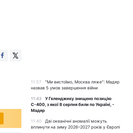
11:57
"Ми вистоїмо, Москва ляже": Мадяр
назвав 5 умов завершення війни
11:43
У Геленджику знищено позицію
С-400, з якої 8 серпня били по Україні, -
Мадяр
11:40
Дві океанічні аномалії можуть
вплинути на зиму 2026–2027 років у Європі