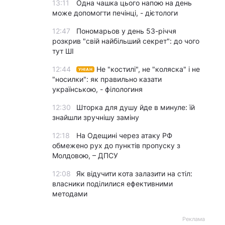
13:11
Одна чашка цього напою на день
може допомогти печінці, - дієтологи
12:47
Пономарьов у день 53-річчя
розкрив "свій найбільший секрет": до чого
тут ШІ
12:44
Не "костилі", не "коляска" і не
УНІАН
"носилки": як правильно казати
українською, - філологиня
12:30
Шторка для душу йде в минуле: їй
знайшли зручнішу заміну
12:18
На Одещині через атаку РФ
обмежено рух до пунктів пропуску з
Молдовою, – ДПСУ
12:08
Як відучити кота залазити на стіл:
власники поділилися ефективними
методами
Реклама