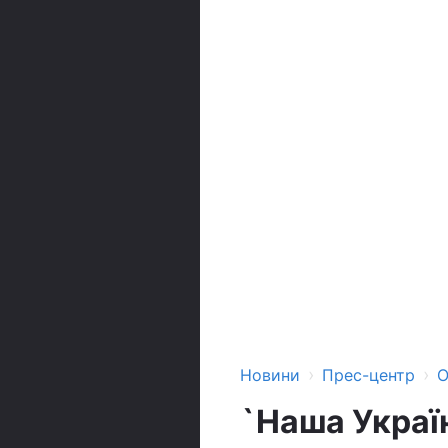
›
›
Новини
Прес-центр
О
`Наша Україн