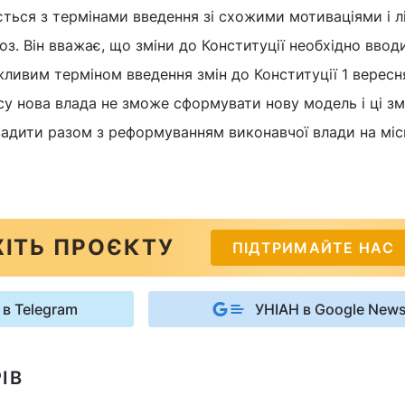
ться з термінами введення зі схожими мотиваціями і л
з. Він вважає, що зміни до Конституції необхідно ввод
ливим терміном введення змін до Конституції 1 вересн
асу нова влада не зможе сформувати нову модель і ці зм
вадити разом з реформуванням виконавчої влади на міс
ІТЬ ПРОЄКТУ
ПІДТРИМАЙТЕ НАС
 в Telegram
УНІАН в Google New
ІВ