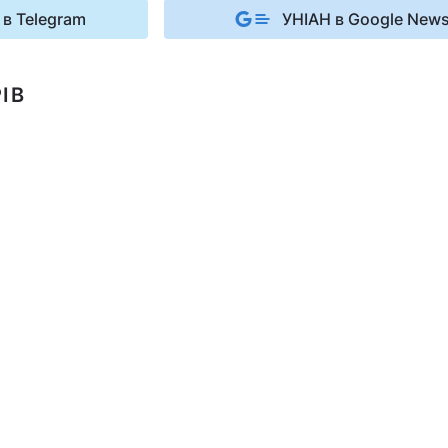
 в Telegram
УНІАН в Google New
ІВ