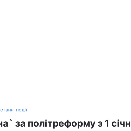
станні події
а` за політреформу з 1 січ