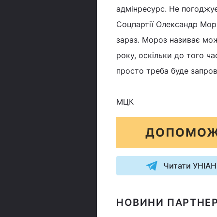
адмінресурс. Не погоджує
Соцпартії Олександр Моро
зараз. Мороз називає мож
року, оскільки до того ч
просто треба буде запро
МЦК
ДОПОМОЖ
Читати УНІАН
НОВИНИ ПАРТНЕР