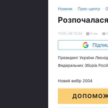
›
›
Новини
Прес-центр
О
Розпочалася
13:01, 06.12.04
0 хв.
Підпиш
Президент України Леоні
Федеральних Зборів Росі
Новий вибір 2004
ДОПОМОЖ