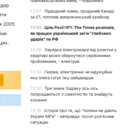
повномасштабної війни, – Коваленко
ідер
13:57
Підводний човен, проданий Канаді
ити
за £1, потопив американський крейсер
я 2005
13:55
Ціль Росії №1: The Times розповів,
іни
як працює український загін "глибоких
ударів" по РФ
цях.
13:48
Зарядка електрокара від розетки у
квартирі може обернутися серйозними
проблемами, - електрик
13:30
Газова, електрична чи індукційна:
яка плита готує їжу найшвидше
13:30
Три знаки Зодіаку ось-ось
попрощаються з самотністю та знайдуть
s
кохання
13:18
Історія про те, що "поляки не дають
Україні МіГи" - неправда: посол роз’яснив
ситуацію