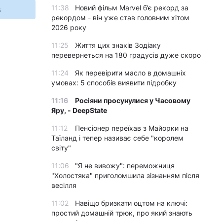
11:38
Новий фільм Marvel б’є рекорд за
s
рекордом - він уже став головним хітом
2026 року
11:25
Життя цих знаків Зодіаку
перевернеться на 180 градусів дуже скоро
11:24
Як перевірити масло в домашніх
умовах: 5 способів виявити підробку
11:16
Росіяни просунулися у Часовому
Яру, - DeepState
11:12
Пенсіонер переїхав з Майорки на
Таїланд і тепер називає себе "королем
світу"
11:06
"Я не вивожу": переможниця
"Холостяка" приголомшила зізнанням після
весілля
11:02
Навіщо бризкати оцтом на ключі:
простий домашній трюк, про який знають