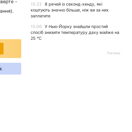
верте -
15:23
8 речей із секонд-хенду, які
коштують значно більше, ніж ви за них
ання).
заплатите
15:06
У Нью-Йорку знайшли простий
спосіб знизити температуру даху майже на
25 °C
Реклама
k