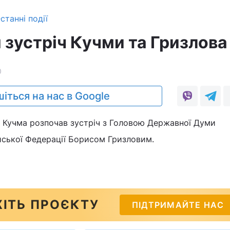
станні події
 зустріч Кучми та Гризлова
0
іться на нас в Google
д Кучма розпочав зустріч з Головою Державної Думи
йської Федерації Борисом Гризловим.
ІТЬ ПРОЄКТУ
ПІДТРИМАЙТЕ НАС