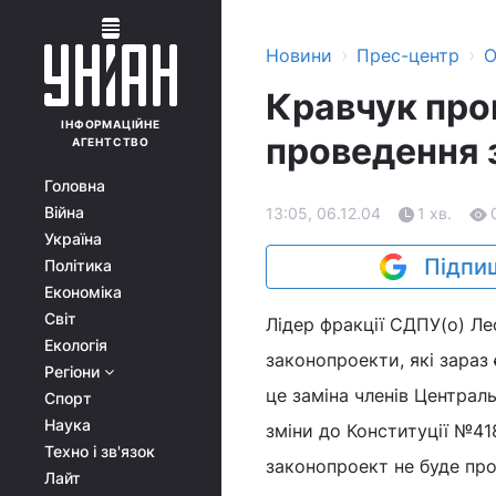
›
›
Новини
Прес-центр
О
Кравчук про
ІНФОРМАЦІЙНЕ
проведення 
АГЕНТСТВО
Головна
Війна
13:05, 06.12.04
1 хв.
Україна
Підпиш
Політика
Економіка
Світ
Лідер фракції СДПУ(о) Ле
Екологія
законопроекти, які зараз
Регіони
це заміна членів Централь
Спорт
Наука
зміни до Конституції №41
Техно і зв'язок
законопроект не буде про
Лайт