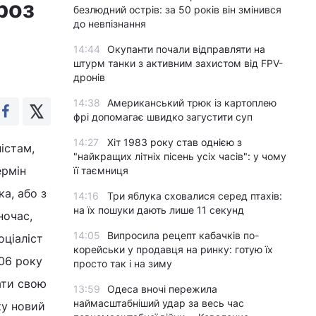
роз
безлюдний острів: за 50 років він змінився
до невпізнання
14:44
Окупанти почали відправляти на
штурм танки з активним захистом від FPV-
дронів
14:38
Американський трюк із картоплею
фрі допомагає швидко загустити суп
14:27
Хіт 1983 року став однією з
істам,
"найкращих літніх пісень усіх часів": у чому
ермін
її таємниця
а, або з
14:16
Три яблука сховалися серед птахів:
на їх пошуки дають лише 11 секунд
ночас,
14:05
Випросила рецепт кабачків по-
оціаліст
корейськи у продавця на ринку: готую їх
006 року
просто так і на зиму
ати свою
13:59
Одеса вночі пережила
наймасштабніший удар за весь час
ку новий