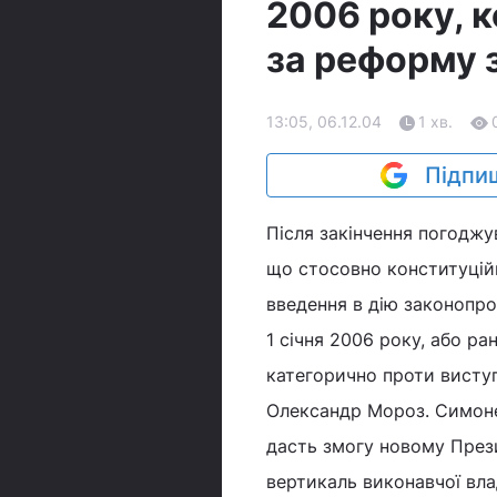
2006 року, к
за реформу з
13:05, 06.12.04
1 хв.
Підпиш
Після закінчення погоджу
що стосовно конституційн
введення в дію законопро
1 січня 2006 року, або р
категорично проти виступ
Олександр Мороз. Симонен
дасть змогу новому Прези
вертикаль виконавчої вла