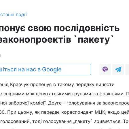
станні події
понує свою послідовність
законопроектів `пакету`
0
іться на нас в Google
онід Кравчук пропонує в такому порядку винести
 є спірними між депутатськими групами та фракціями. 
ної виборчої комісії. Друге - голосування за законопро
80. При цьому, як передає кореспондент МЦК, якщо це
голосований, тоді голосування „пакету` зривається. Тр