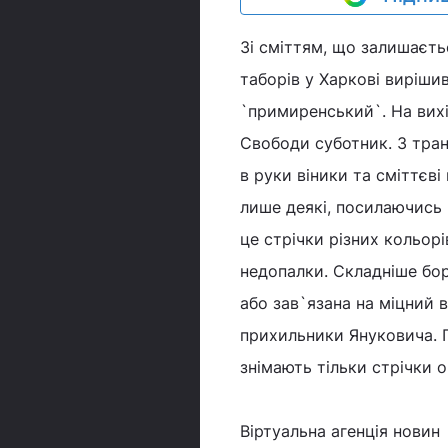
Зі сміттям, що залишаєть
таборів у Харкові вирішив
`примиренський`. На вихі
Свободи суботник. З тра
в руки віники та сміттєві
лише деякі, посилаючись н
це стрічки різних кольорів
недопалки. Складніше бор
або зав`язана на міцний 
прихильники Януковича. П
знімають тільки стрічки о
Віртуальна агенція новин