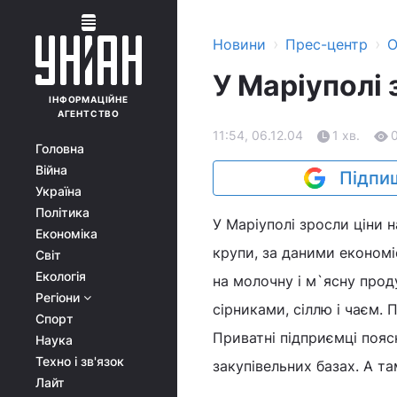
›
›
Новини
Прес-центр
О
У Маріуполі 
ІНФОРМАЦІЙНЕ
АГЕНТСТВО
11:54, 06.12.04
1 хв.
Головна
Війна
Підпиш
Україна
Політика
У Маріуполі зросли ціни н
Економіка
крупи, за даними економі
Світ
Екологія
на молочну і м`ясну прод
Регіони
сірниками, сіллю і чаєм.
Спорт
Приватні підприємці поя
Наука
Техно і зв'язок
закупівельних базах. А т
Лайт