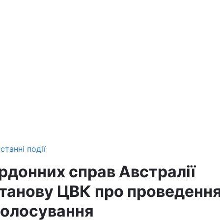
станні події
рдонних справ Австралії
станову ЦВК про проведенн
голосування