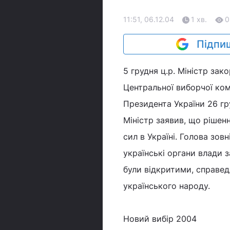
11:51, 06.12.04
1 хв.
0
Підпиш
5 грудня ц.р. Міністр за
Центральної виборчої ком
Президента України 26 гр
Міністр заявив, що ріше
сил в Україні. Голова зо
українські органи влади 
були відкритими, справе
українського народу.
Новий вибір 2004