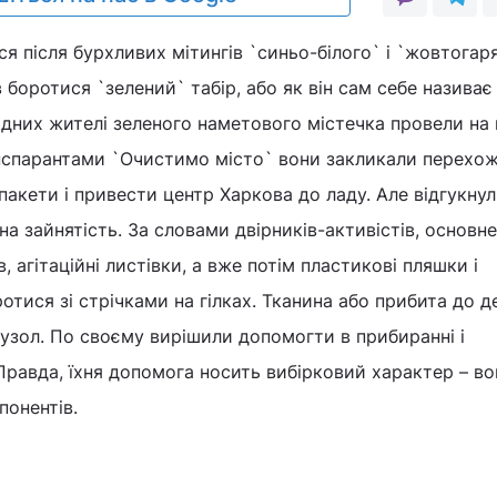
ся після бурхливих мітингів `синьо-білого` і `жовтогар
 боротися `зелений` табір, або як він сам себе називає
дних жителі зеленого наметового містечка провели на
нспарантами `Очистимо місто` вони закликали перехож
 пакети і привести центр Харкова до ладу. Але відгукну
а зайнятість. За словами двірників-активістів, основне
, агітаційні листівки, а вже потім пластикові пляшки і
отися зі стрічками на гілках. Тканина або прибита до д
вузол. По своєму вирішили допомогти в прибиранні і
равда, їхня допомога носить вибірковий характер – во
понентів.