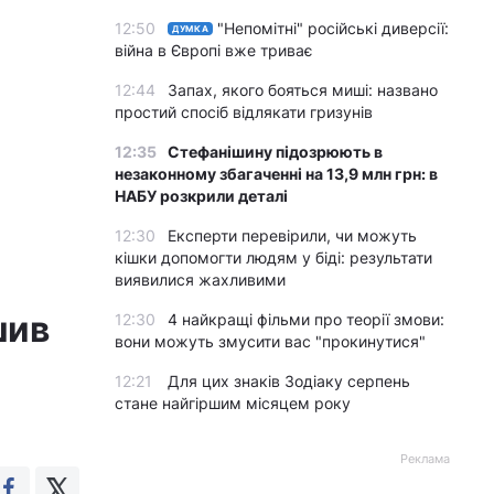
12:50
"Непомітні" російські диверсії:
ДУМКА
війна в Європі вже триває
12:44
Запах, якого бояться миші: названо
простий спосіб відлякати гризунів
12:35
Стефанішину підозрюють в
незаконному збагаченні на 13,9 млн грн: в
НАБУ розкрили деталі
12:30
Експерти перевірили, чи можуть
кішки допомогти людям у біді: результати
виявилися жахливими
шив
12:30
4 найкращі фільми про теорії змови:
вони можуть змусити вас "прокинутися"
12:21
Для цих знаків Зодіаку серпень
стане найгіршим місяцем року
Реклама