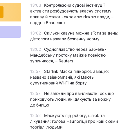
13:03
Контролюючи судові інституції,
активісти розбудовують власну систему
впливу й стають окремою гілкою влади, –
нардеп Власенко
13:02
Скільки кавуна можна з’їсти за день:
дієтологи назвали безпечну норму
13:02
Судноплавство через Баб-ель-
Мандебську протоку майже повністю
зупинилося, – Reuters
12:57
Starlink Маска підкорює авіацію:
названо авіакомпанії, які мають
супутниковий Wi-Fi на борту
12:57
Не завжди про ввічливість: ось що
приховують люди, які дякують за кожну
дрібницю
12:52
Маскують під роботу, шлюб та
лікування: голова Нацполіції про нові схеми
торгівлі людьми