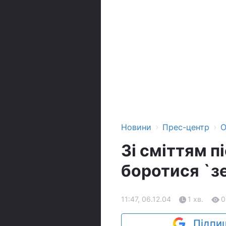
›
›
Новини
Прес-центр
О
Зі сміттям п
боротися `з
11:47, 06.12.04
1 хв.
0
Підпиш