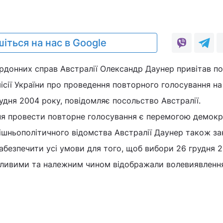
іться на нас в Google
кордонних справ Австралії Олександр Даунер привітав п
ісії України про проведення повторного голосування н
удня 2004 року, повідомляє посольство Австралії.
ння провести повторне голосування є перемогою демок
внішньополітичного відомства Австралії Даунер також з
забезпечити усі умови для того, щоб вибори 26 грудня 
дливими та належним чином відображали волевиявленн