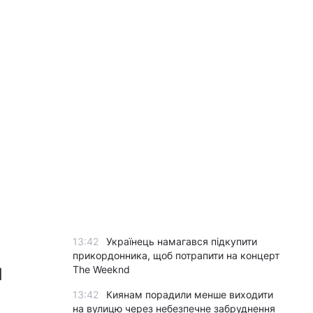
13:42
Українець намагався підкупити
прикордонника, щоб потрапити на концерт
я
The Weeknd
13:42
Киянам порадили менше виходити
на вулицю через небезпечне забруднення