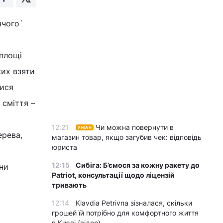
ячого`
 площі
их взяти
лися
 сміття –
12:21
Чи можна повернути в
УНІАН
ерева,
магазин товар, якщо загубив чек: відповідь
юриста
12:15
Сибіга: Б’ємося за кожну ракету до
ни
Patriot, консультації щодо ліцензій
тривають
12:14
Klavdia Petrivna зізналася, скільки
грошей їй потрібно для комфортного життя
в Києві (відео)