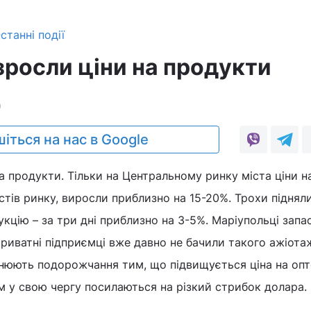
станні події
зросли ціни на продукти
0
іться на нас в Google
а продукти. Тільки на Центральному ринку міста ціни на
стів ринку, виросли приблизно на 15-20%. Трохи піднял
укцію – за три дні приблизно на 3-5%. Маріупольці зап
 Приватні підприємці вже давно не бачили такого ажіота
снюють подорожчання тим, що підвищується ціна на оп
ам у свою чергу посилаються на різкий стрибок долара.