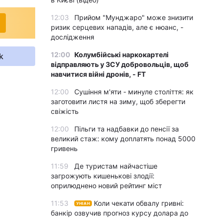
12:03
Прийом "Мунджаро" може знизити
ризик серцевих нападів, але є нюанс, -
дослідження
12:00
Колумбійські наркокартелі
k
відправляють у ЗСУ добровольців, щоб
навчитися війні дронів, - FT
12:00
Сушіння м'яти - минуле століття: як
заготовити листя на зиму, щоб зберегти
свіжість
12:00
Пільги та надбавки до пенсії за
великий стаж: кому доплатять понад 5000
гривень
11:59
Де туристам найчастіше
загрожують кишенькові злодії:
оприлюднено новий рейтинг міст
11:53
Коли чекати обвалу гривні:
УНІАН
банкір озвучив прогноз курсу долара до