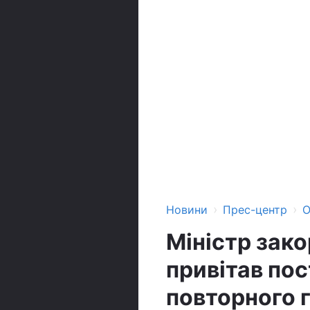
›
›
Новини
Прес-центр
О
Міністр зако
привітав по
повторного 