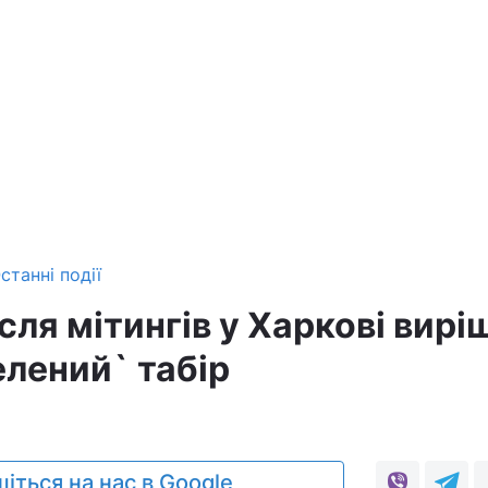
станні події
ісля мітингів у Харкові вирі
елений` табір
іться на нас в Google