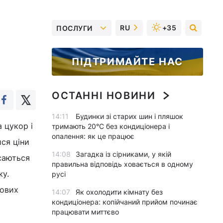
RU
+35
ПОСЛУГИ
ПІДТРИМАЙТЕ НАС
ОСТАННІ НОВИНИ
14:11
Будинки зі старих шин і пляшок
 цукор і
тримають 20°C без кондиціонера і
опалення: як це працює
ися ціни
14:08
Загадка із сірниками, у якій
асаються
правильна відповідь ховається в одному
жу.
русі
тових
14:07
Як охолодити кімнату без
кондиціонера: копійчаний прийом починає
працювати миттєво