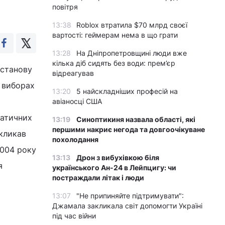
повітря
13:38
Roblox втратила $70 млрд своєї
вартості: геймерам нема в що грати
13:28
На Дніпропетровщині люди вже
кілька діб сидять без води: прем’єр
останову
відреагував
а виборах
13:20
5 найскладніших професій на
авіаносці США
ратичних
13:19
Синоптикиня назвала області, які
першими накриє негода та довгоочікуване
акликав
похолодання
2004 року
13:13
Дрон з вибухівкою біля
я
українського Ан-24 в Лейпцигу: чи
постраждали літак і люди
13:07
"Не припиняйте підтримувати":
Джамала закликала світ допомогти Україні
під час війни