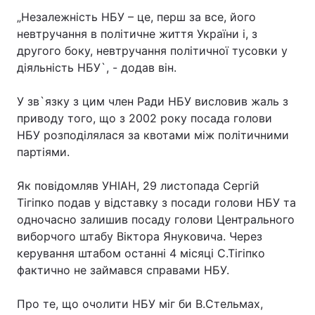
„Незалежність НБУ – це, перш за все, його
невтручання в політичне життя України і, з
другого боку, невтручання політичної тусовки у
Головна
Війна
діяльність НБУ`, - додав він.
Україна
Політика
У зв`язку з цим член Ради НБУ висловив жаль з
приводу того, що з 2002 року посада голови
Економіка
Світ
НБУ розподілялася за квотами між політичними
партіями.
Спорт
Наука
Техно і зв'язок
Лайт
Як повідомляв УНІАН, 29 листопада Сергій
Тігіпко подав у відставку з посади голови НБУ та
Зброя
Інциденти
одночасно залишив посаду голови Центрального
виборчого штабу Віктора Януковича. Через
Здоров'я
Туризм
керування штабом останні 4 місяці С.Тігіпко
фактично не займався справами НБУ.
Цікавинки
Погода
Про те, що очолити НБУ міг би В.Стельмах,
Екологія
Регіони