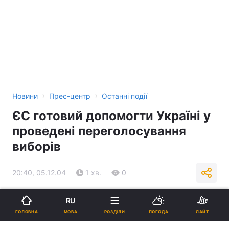
›
›
Новини
Прес-центр
Останні події
ЄС готовий допомогти Україні у
проведені переголосування
виборів
20:40, 05.12.04
1 хв.
0
Підпишіться на нас в Google
RU
МОВА
ГОЛОВНА
РОЗДІЛИ
ПОГОДА
ЛАЙТ
Реклама