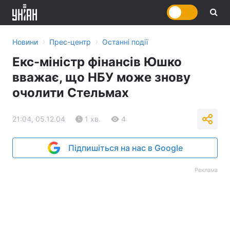
›
›
Новини
Прес-центр
Останні події
Екс-міністр фінансів Юшко
вважає, що НБУ може знову
очолити Стельмах
21:04, 05.12.04
1 хв.
4
Підпишіться на нас в Google
Реклама