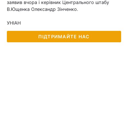
заявив вчора і керівник Центрального штабу
В.Ющенка Олександр Зінченко.
Лонгріди
УНІАН
Відео з Youtube
Статті
ПІДТРИМАЙТЕ НАС
Інтерв'ю
Думки
Архів
Вакансії
Контакти
Послуги