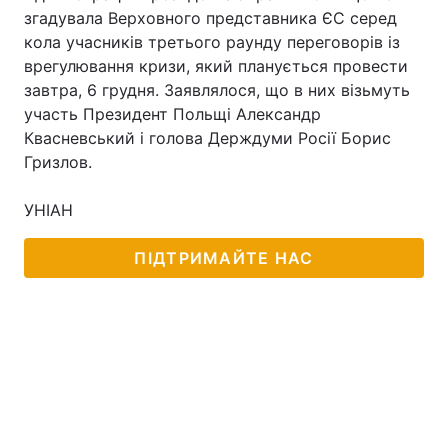
згадувала Верховного представника ЄС серед
кола учасників третього раунду переговорів із
врегулювання кризи, який планується провести
Головна
Війна
завтра, 6 грудня. Заявлялося, що в них візьмуть
участь Президент Польщі Александр
Україна
Політика
Квасневський і голова Держдуми Росії Борис
Гризлов.
Економіка
Світ
УНІАН
Спорт
Наука
ПІДТРИМАЙТЕ НАС
Техно і зв'язок
Лайт
Зброя
Інциденти
Здоров'я
Туризм
Цікавинки
Погода
Екологія
Регіони