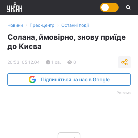
›
›
Новини
Прес-центр
Останні події
Солана, ймовірно, знову приїде
до Києва
20:53, 05.12.04
1 хв.
0
Підпишіться на нас в Google
Реклама