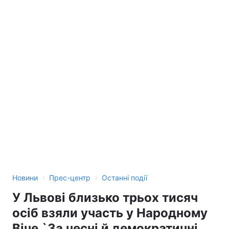
›
›
Новини
Прес-центр
Останні події
У Львові близько трьох тисяч
осіб взяли участь у Народному
Віче `За чесні й демократичні