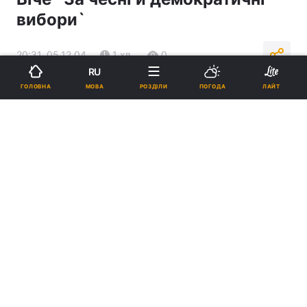
вибори`
20:31, 05.12.04
1 хв.
0
RU
МОВА
ГОЛОВНА
РОЗДІЛИ
ПОГОДА
ЛАЙТ
Підпишіться на нас в Google
Реклама
ad