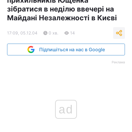
прихильників Ющенка
зібратися в неділю ввечері на
Майдані Незалежності в Києві
17:09, 05.12.04
0 хв.
14
Підпишіться на нас в Google
Реклама
ad