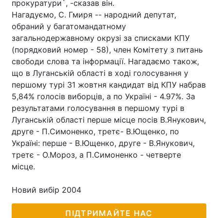
прокуратури`, -сказав він.
Нагадуємо, С. Гмиря -- народний депутат,
обраний у багатомандатному
загальнодержавному окрузі за списками КПУ
Головна
Війна
(порядковий номер - 58), член Комітету з питань
свободи слова та інформації. Нагадаємо також,
Україна
Політика
що в Луганській області в ході голосування у
першому турі 31 жовтня кандидат від КПУ набрав
Економіка
Світ
5,84% голосів виборців, а по Україні - 4.97%. За
Спорт
Наука
результатами голосування в першому турі в
Луганській області перше місце посів В.Янукович,
Техно і зв'язок
Лайт
друге - П.Симоненко, третє- В.Ющенко, по
Україні: перше - В.Ющенко, друге - В.Янукович,
Зброя
Інциденти
третє - О.Мороз, а П.Симоненко - четверте
місце.
Здоров'я
Туризм
Новий вибір 2004
Цікавинки
Погода
ПІДТРИМАЙТЕ НАС
Екологія
Регіони