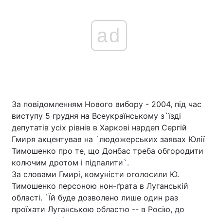
ad
За повідомленням Нового вибору - 2004, під час
виступу 5 грудня на Всеукраїнському з`їзді
депутатів усіх рівнів в Харкові нардеп Сергій
Гмиря акцентував на `людожерських заявах Юлії
Тимошенко про те, що Донбас треба обгородити
колючим дротом і підпалити`.
За словами Гмирі, комуністи оголосили Ю.
Тимошенко персоною нон-ґрата в Луганській
області. `Їй буде дозволено лише один раз
проїхати Луганською областю -- в Росію, до