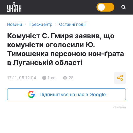
›
›
Новини
Прес-центр
Останні події
Комуніст С. Гмиря заявив, що
комуністи оголосили Ю.
Тимошенка персоною нон-ґрата
в Луганській області
17:11, 05.12.04
1 хв.
28
Підпишіться на нас в Google
Реклама