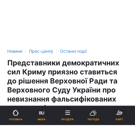
›
›
Новини
Прес-центр
Останні події
Представники демократичних
сил Криму приязно ставиться
до рішення Верховної Ради та
Верховного Суду України про
невизнання фальсифікованих
результатів голосування
RU
другого туру виборів
МОВА
ГОЛОВНА
РОЗДІЛИ
ПОГОДА
ЛАЙТ
Президента України