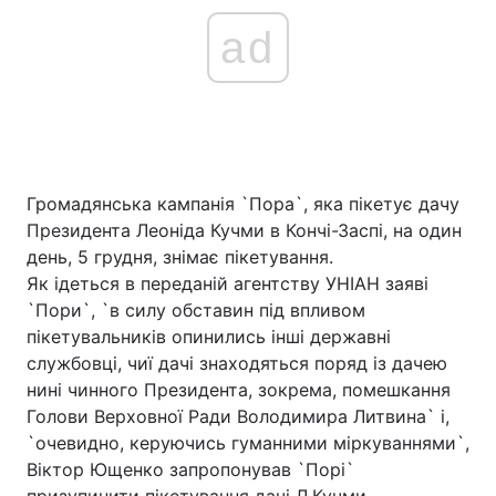
ad
Громадянська кампанія `Пора`, яка пікетує дачу
Президента Леоніда Кучми в Кончі-Заспі, на один
день, 5 грудня, знімає пікетування.
Як ідеться в переданій агентству УНІАН заяві
`Пори`, `в силу обставин під впливом
пікетувальників опинились інші державні
службовці, чиї дачі знаходяться поряд із дачею
нині чинного Президента, зокрема, помешкання
Голови Верховної Ради Володимира Литвина` і,
`очевидно, керуючись гуманними міркуваннями`,
Віктор Ющенко запропонував `Порі`