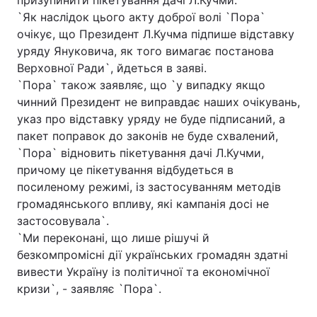
призупинити пікетування дачі Л.Кучми.
`Як наслідок цього акту доброї волі `Пора`
очікує, що Президент Л.Кучма підпише відставку
уряду Януковича, як того вимагає постанова
Головна
Війна
Верховної Ради`, йдеться в заяві.
`Пора` також заявляє, що `у випадку якщо
Україна
Політика
чинний Президент не виправдає наших очікувань,
указ про відставку уряду не буде підписаний, а
Економіка
Світ
пакет поправок до законів не буде схвалений,
`Пора` відновить пікетування дачі Л.Кучми,
Спорт
Наука
причому це пікетування відбудеться в
Техно і зв'язок
Лайт
посиленому режимі, із застосуванням методів
громадянського впливу, які кампанія досі не
Зброя
Інциденти
застосовувала`.
`Ми переконані, що лише рішучі й
Здоров'я
Туризм
безкомпромісні дії українських громадян здатні
вивести Україну із політичної та економічної
Цікавинки
Погода
кризи`, - заявляє `Пора`.
Екологія
Регіони