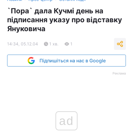
`Пора` дала Кучмі день на
підписання указу про відставку
Януковича
14:34, 05.12.04
1 хв.
1
Підпишіться на нас в Google
Реклама
ad