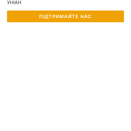
УНІАН
Лонгріди
ПІДТРИМАЙТЕ НАС
Відео з Youtube
Статті
Інтерв'ю
Думки
Архів
Вакансії
Контакти
Послуги