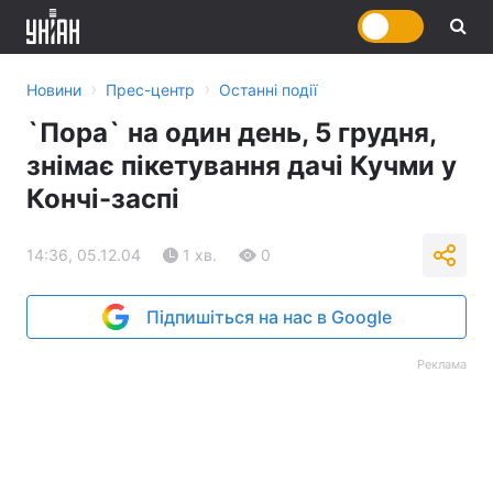
›
›
Новини
Прес-центр
Останні події
`Пора` на один день, 5 грудня,
знімає пікетування дачі Кучми у
Кончі-заспі
14:36, 05.12.04
1 хв.
0
Підпишіться на нас в Google
Реклама