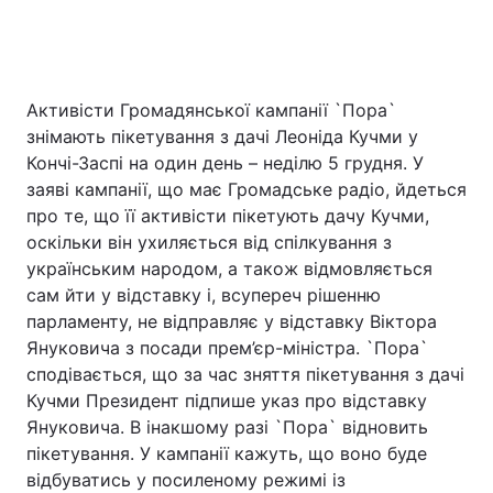
Активісти Громадянської кампанії `Пора`
знімають пікетування з дачі Леоніда Кучми у
Кончі-Заспі на один день – неділю 5 грудня. У
заяві кампанії, що має Громадське радіо, йдеться
про те, що її активісти пікетують дачу Кучми,
оскільки він ухиляється від спілкування з
українським народом, а також відмовляється
сам йти у відставку і, всупереч рішенню
парламенту, не відправляє у відставку Віктора
Януковича з посади прем’єр-міністра. `Пора`
сподівається, що за час зняття пікетування з дачі
Кучми Президент підпише указ про відставку
Януковича. В інакшому разі `Пора` відновить
пікетування. У кампанії кажуть, що воно буде
відбуватись у посиленому режимі із