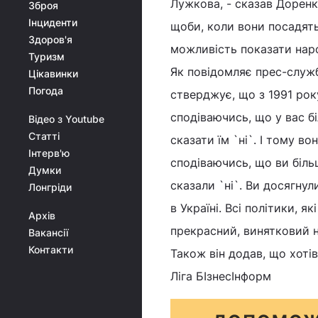
Лужкова, - сказав Доренк
Зброя
Інциденти
щоби, коли вони посадять 
Здоров'я
можливість показати наро
Туризм
Як повідомляє прес-служ
Цікавинки
Погода
стверджує, що з 1991 року
сподіваючись, що у вас б
Відео з Youtube
Статті
сказати їм `ні`. І тому во
Інтерв'ю
сподіваючись, що ви більш
Думки
сказали `ні`. Ви досягнул
Лонгріди
в Україні. Всі політики, 
Архів
прекрасний, винятковий н
Вакансії
Контакти
Також він додав, що хоті
Ліга БІзнесІнформ