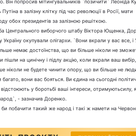
о. Він попросив мітингувальників `позичити` Леоніда К
Путіна в залізну клітку під час революції в Росії, мати
ду обох президентів за залізною решіткою.
ба Центрального виборчого штабу Віктора Ющенка, До
 Україну окупували олігархи. `Вони вкрали у вас все, і 
ільше немає достоїнства, що ви більше ніколи не зможе
ни пішли на цинічну і підлу акцію, коли вкрали ваш вибір,
е ніколи не будете чинити опору, що ви більше не люди
и багато, вони вас бояться. Ви єдина на сьогодні політи
які відстоюють у боротьбі ваші інтереси, отримуютьсилу, 
арод`, - зазначив Доренко.
в би побачити такий же народ і такі ж намети на Червон