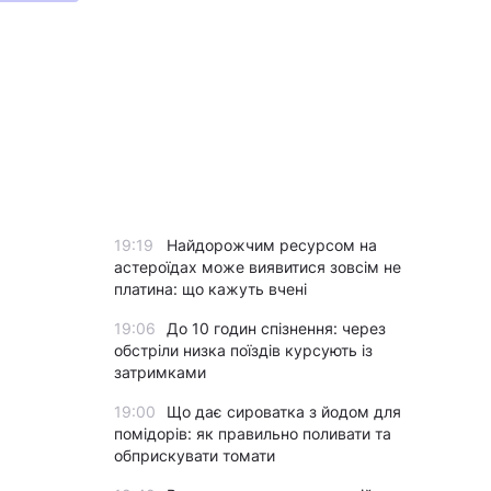
19:19
Найдорожчим ресурсом на
астероїдах може виявитися зовсім не
платина: що кажуть вчені
19:06
До 10 годин спізнення: через
обстріли низка поїздів курсують із
затримками
19:00
Що дає сироватка з йодом для
помідорів: як правильно поливати та
обприскувати томати