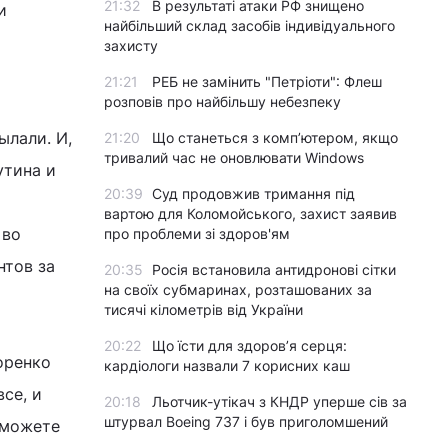
21:32
В результаті атаки РФ знищено
и
найбільший склад засобів індивідуального
захисту
21:21
РЕБ не замінить "Петріоти": Флеш
розповів про найбільшу небезпеку
ылали. И,
21:20
Що станеться з комп’ютером, якщо
тривалий час не оновлювати Windows
утина и
20:39
Суд продовжив тримання під
вартою для Коломойського, захист заявив
 во
про проблеми зі здоров'ям
нтов за
20:35
Росія встановила антидронові сітки
на своїх субмаринах, розташованих за
тисячі кілометрів від України
20:22
Що їсти для здоров’я серця:
оренко
кардіологи назвали 7 корисних каш
се, и
20:18
Льотчик-утікач з КНДР уперше сів за
штурвал Boeing 737 і був приголомшений
 сможете