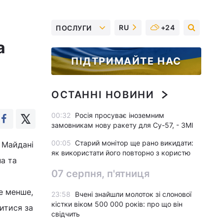
RU
+24
ПОСЛУГИ
а
ПІДТРИМАЙТЕ НАС
ОСТАННІ НОВИНИ
00:32
Росія просуває іноземним
замовникам нову ракету для Су-57, - ЗМІ
00:05
Старий монітор ще рано викидати:
 Майдані
як використати його повторно з користю
а та
07 серпня, п'ятниця
не менше,
23:58
Вчені знайшли молоток зі слонової
кістки віком 500 000 років: про що він
читися за
свідчить