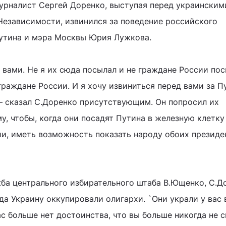
урналист Сергей Доренко, выступая перед украинским
езависимости, извинился за поведение российского
утина и мэра Москвы Юрия Лужкова.
 вами. Не я их сюда посылал и не граждане России пос
граждане России. И я хочу извиниться перед вами за П
 – сказал С.Доренко присутствующим. Он попросил их
у, чтобы, когда они посадят Путина в железную клетку
и, иметь возможность показать народу обоих президе
ба центрального избирательного штаба В.Ющенко, С.Д
ода Украину оккупировали олигархи. `Они украли у вас в
вас больше нет достоинства, что вы больше никогда не