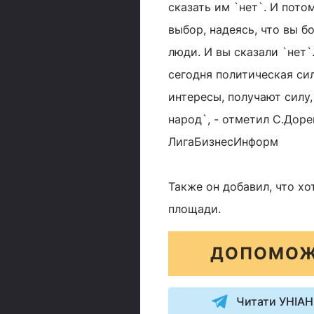
сказать им `нет`. И пото
выбор, надеясь, что вы б
люди. И вы сказали `нет`
сегодня политическая си
интересы, получают силу
народ`, - отметил С.Доре
ЛигаБизнесИнформ
Также он добавил, что хо
площади.
ДОПОМОЖ
Читати УНІАН