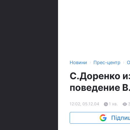
›
›
Новини
Прес-центр
О
С.Доренко и
поведение В
12:02, 05.12.04
1 хв.
Підпиш