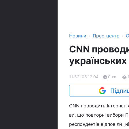
›
›
Новини
Прес-центр
О
CNN проводи
українських 
11:53, 05.12.04
0 хв.
Підпиш
CNN проводить Інтернет-
ви, що повторні вибори П
респондентів відповіли „ні