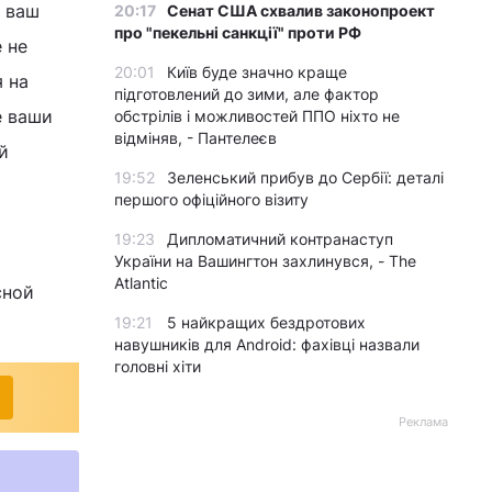
и ваш
20:17
Сенат США схвалив законопроект
про "пекельні санкції" проти РФ
 не
20:01
Київ буде значно краще
я на
підготовлений до зими, але фактор
е ваши
обстрілів і можливостей ППО ніхто не
відміняв, - Пантелеєв
й
19:52
Зеленський прибув до Сербії: деталі
першого офіційного візиту
19:23
Дипломатичний контранаступ
України на Вашингтон захлинувся, - The
Atlantic
сной
19:21
5 найкращих бездротових
навушників для Android: фахівці назвали
головні хіти
Реклама