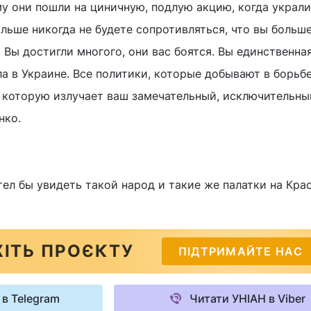
му они пошли на циничную, подлую акцию, когда украл
ольше никогда не будете сопротивляться, что вы больше
. Вы достигли многого, они вас боятся. Вы единственна
ла в Украине. Все политики, которые добывают в борьб
, которую излучает ваш замечательный, исключительны
нко.
тел бы увидеть такой народ и такие же палатки на Кра
ІТЬ ПРОЄКТУ
ПІДТРИМАЙТЕ НАС
 в Telegram
Читати УНІАН в Viber