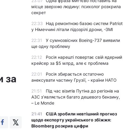
23:07
Одна фраза миттєво поставить на
місце зверхню людину: психолог розкрила
секрет
22:33
Над ремонтною базою систем Patriot
у Німеччині літали підозрілі дрони, -ЗМІ
22:31
У сумнозвісних Boeing-737 виявили
ще одну проблему
22:12
Росія нарешті повертає свій ядерний
крейсер за $5 млрд, але є проблема
22:01
Росія збирається остаточно
и за
анексувати частину Грузії, - країни НАТО
21:51
Під час візитів Путіна до регіонів на
АЗС з’являється багато дешевого бензину,
– Le Monde
21:41
США зробили невтішний прогноз
щодо експорту українського збіжжя:
Bloomberg розкрив цифри