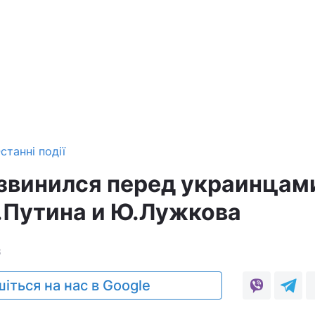
станні події
звинился перед украинцам
.Путина и Ю.Лужкова
3
іться на нас в Google