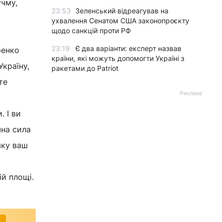
учму,
23:53
Зеленський відреагував на
ухвалення Сенатом США законопроєкту
щодо санкцій проти РФ
23:19
Є два варіанти: експерт назвав
ренко
країни, які можуть допомогти Україні з
Україну,
ракетами до Patriot
те
Реклама
. І ви
чна сила
яку ваш
ій площі.