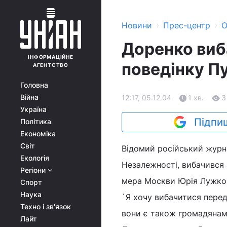
›
›
Новини
Прес-центр
О
Доренко виб
ІНФОРМАЦІЙНЕ
поведінку П
АГЕНТСТВО
Головна
Війна
12:17, 05.12.04
1 хв.
3
Україна
Підпиш
Політика
Економіка
Світ
Відомий російський журн
Екологія
Незалежності, вибачився 
Регіони
мера Москви Юрія Лужко
Спорт
Наука
`Я хочу вибачитися перед 
Техно і зв'язок
вони є також громадянами 
Лайт