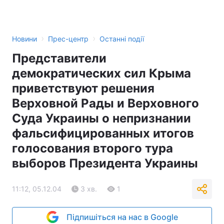
›
›
Новини
Прес-центр
Останні події
Представители
демократических сил Крыма
приветствуют решения
Верховной Рады и Верховного
Суда Украины о непризнании
фальсифицированных итогов
голосования второго тура
выборов Президента Украины
11:12, 05.12.04
3 хв.
1
Підпишіться на нас в Google