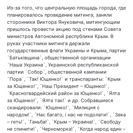
Из-за того, что центральную площадь города, где
планировалось проведение митинга, заняли
сторонники Виктора Януковича, митингующим
пришлось провести акцию под стенами Совета
министров Автономной республики Крым. В
руках участники митинга держали
государственные флаги Украины и Крыма, партии
`Батьківщина`, общественной организации
`Наша Украина`, Украинской республиканской
партии `Собор`, общественной кампании
`Пора`, `Так! Ющенко!` и транспаранты: `Крым
за Ющенко!`, `Наш Президент – Ющенко!`,
`Красногвардейский район за Ющенко!`, `Ялта
за Ющенко!`, `Ялта так!` и др. Собравшиеся
скандировали: `Ющенко!`, `Милиция с
народом!`, `Нас багато, і нас не подолати!`, `Зека
– геть!`, `Ганьба!`, `Крым – Украина!`, `Свободу
не спинити!`, `Черноморка!`, `Когда народ един –