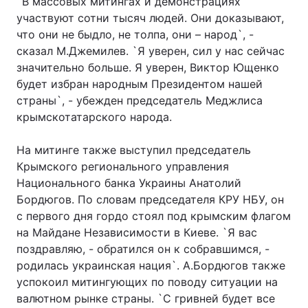
`В массовых митингах и демонстрациях
участвуют сотни тысяч людей. Они доказывают,
что они не быдло, не толпа, они – народ`, -
сказал М.Джемилев. `Я уверен, сил у нас сейчас
значительно больше. Я уверен, Виктор Ющенко
будет избран народным Президентом нашей
страны`, - убежден председатель Меджлиса
крымскотатарского народа.
На митинге также выступил председатель
Крымского регионального управления
Национального банка Украины Анатолий
Бордюгов. По словам председателя КРУ НБУ, он
с первого дня гордо стоял под крымским флагом
на Майдане Независимости в Киеве. `Я вас
поздравляю, - обратился он к собравшимся, -
родилась украинская нация`. А.Бордюгов также
успокоил митингующих по поводу ситуации на
валютном рынке страны. `С гривней будет все