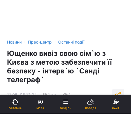
›
›
Новини
Прес-центр
Останні події
Ющенко вивіз свою сім`ю з
Києва з метою забезпечити її
безпеку - інтерв`ю `Санді
телеграф`
11:05, 05.12.04
1 хв.
1
RU
МОВА
ГОЛОВНА
РОЗДІЛИ
ПОГОДА
ЛАЙТ
Підпишіться на нас в Google
Реклама