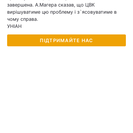
завершена. А.Магера сказав, що ЦВК
Тема оформлення
вирішуватиме цю проблему і з`ясовуватиме в
чому справа.
УНІАН
ПІДТРИМАЙТЕ НАС