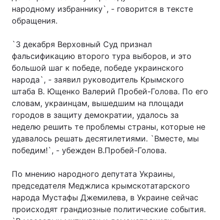
народному избраннику`, - говорится в тексте
обращения.
`3 декабря Верховный Суд признал
фальсификацию второго тура выборов, и это
большой шаг к победе, победе украинского
народа`, - заявил руководитель Крымского
штаба В. Ющенко Валерий Пробей-Голова. По его
словам, украинцам, вышедшим на площади
городов в защиту демократии, удалось за
неделю решить те проблемы страны, которые не
удавалось решать десятилетиями. `Вместе, мы
победим!`, - убежден В.Пробей-Голова.
По мнению народного депутата Украины,
председателя Меджлиса крымскотатарского
народа Мустафы Джемилева, в Украине сейчас
происходят грандиозные политические события.