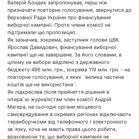
Валерій Бондик запропонував, перш ніж
призначати повторне голосування, звернутися до
Лонгріди
Верховної Ради України про фінансування
виборчої кампанії. Проте члени комісії не
Відео з Youtube
Статті
підтримали цю пропозицію.
Як зазначив, зокрема, заступник голови ЦВК
Інтерв'ю
Думки
Ярослав Давидович, фінансування виборчої
кампанії ще не завершене. За його словами, в
Архів
Вакансії
цілому на вибори виділено з державного
бюджету 466 млн. грн., зокрема 119 млн. грн. - на
Контакти
повторне голосування, з яких `велика частина
Послуги
коштiв ще не використана`.
Як підкреслив після прийняття рішення в
інтерв`ю журналістам член комісії Андрій
Магера, на сьогодні органи місцевого
самоврядування в окремих регіонах відключають
тервиборчкоми від телефонного і електронного
зв`язку, хоча не мають права цього робити,
враховуючи те, що виборчої кампанія не