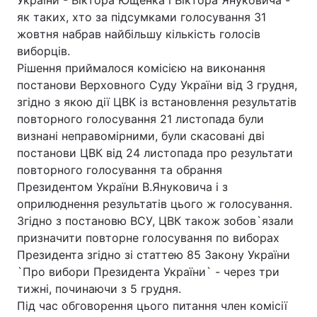
України - Віктора Ющенка і Віктора Януковича -
як таких, хто за підсумками голосування 31
жовтня набрав найбільшу кількість голосів
виборців.
Головна
Війна
Рішення приймалося комісією на виконання
постанови Верховного Суду України від 3 грудня,
Україна
Політика
згідно з якою дії ЦВК із встановлення результатів
повторного голосування 21 листопада були
Економіка
Світ
визнані неправомірними, були скасовані дві
постанови ЦВК від 24 листопада про результати
Спорт
Наука
повторного голосування та обрання
Техно і зв'язок
Лайт
Президентом України В.Януковича і з
оприлюднення результатів цього ж голосування.
Зброя
Інциденти
Згідно з постановю ВСУ, ЦВК також зобов`язали
призначити повторне голосування по виборах
Здоров'я
Туризм
Президента згідно зi статтею 85 Закону України
`Про вибори Президента України` - через три
Цікавинки
Погода
тижні, починаючи з 5 грудня.
Під час обговорення цього питання член комісії
Екологія
Регіони