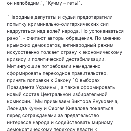
он непобедим!`, `Кучму – геть!`.
`Народные депутаты и судьи предотвратили
попытку криминально-олигархических сил
надругаться над волей народа. Но успокаиваться
рано`, - считают авторы обращения. По мнению
крымских демократов, антинародный режим
искусственно толкает страну к экономическому
кризису и политической дестабилизации.
Митингующие потребовали немедленно
сформировать переходное правительство,
принять поправки к Закону `О выборах
Президента Украины`, а также сформировать
новый состав Центральной избирательной
комиссии. `Мы призываем Виктора Януковича,
Леонида Кучму и Сергея Кивалова покаяться
перед согражданами за предательство
интересов народа и содействовать мирному
демократическому переходу власти к