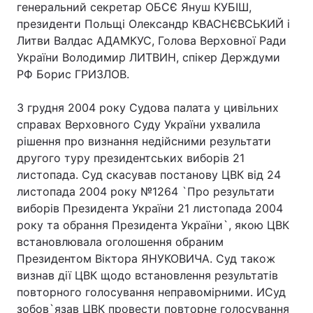
генеральний секретар ОБСЄ Януш КУБІШ,
президенти Польщі Олександр КВАСНЄВСЬКИЙ і
Тема оформлення
Литви Валдас АДАМКУС, Голова Верховної Ради
України Володимир ЛИТВИН, спікер Держдуми
РФ Борис ГРИЗЛОВ.
3 грудня 2004 року Судова палата у цивільних
справах Верховного Суду України ухвалила
рішення про визнання недійсними результати
другого туру президентських виборів 21
листопада. Суд скасував постанову ЦВК від 24
листопада 2004 року №1264 `Про результати
виборів Президента України 21 листопада 2004
року та обрання Президента України`, якою ЦВК
встановлювала оголошення обраним
Президентом Віктора ЯНУКОВИЧА. Суд також
визнав дії ЦВК щодо встановлення результатів
повторного голосування неправомірними. ИСуд
зобов`язав ЦВК провести повторне голосування