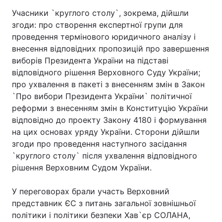
Учасники `круглого столу`, зокрема, дійшли
Лонгріди
згоди: про створення експертної групи для
проведення термінового юридичного аналізу і
Відео з Youtube
Статті
внесення відповідних пропозицій про завершення
виборів Президента України на підставі
Інтерв'ю
Думки
відповідного рішення Верховного Суду України;
про ухвалення в пакеті з внесенням змін в Закон
Архів
Вакансії
`Про вибори Президента України` політичної
реформи з внесенням змін в Конституцію України
Контакти
відповідно до проекту Закону 4180 і формування
на цих основах уряду України. Сторони дійшли
Послуги
згоди про проведення наступного засідання
`круглого столу` після ухвалення відповідного
рішення Верховним Судом України.
У переговорах брали участь Верховний
представник ЄС з питань загальної зовнішньої
політики і політики безпеки Хав`єр СОЛАНА,