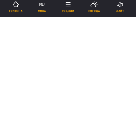
RU
МОВА
ГОЛОВНА
РОЗДІЛИ
ПОГОДА
ЛАЙТ
Підпишіться на нас в Google
Реклама
ad
Народний депутат, член фракції СДПУ(о) Нестор
Шуфрич вважає, що позиція команди В. Ющенка
спрямована на те, щоб погіршити як соціально-