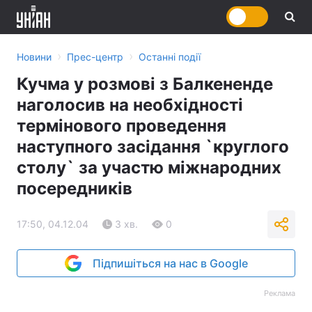
›
›
Новини
Прес-центр
Останні події
Кучма у розмові з Балкененде
наголосив на необхідності
термінового проведення
наступного засідання `круглого
столу` за участю міжнародних
посередників
17:50, 04.12.04
3 хв.
0
Підпишіться на нас в Google
Реклама