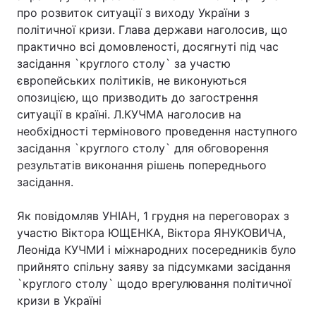
про розвиток ситуації з виходу України з
політичної кризи. Глава держави наголосив, що
практично всі домовленості, досягнуті під час
Головна
Війна
засідання `круглого столу` за участю
європейських політиків, не виконуються
Україна
Політика
опозицією, що призводить до загострення
ситуації в країні. Л.КУЧМА наголосив на
Економіка
Світ
необхідності термінового проведення наступного
засідання `круглого столу` для обговорення
Спорт
Наука
результатів виконання рішень попереднього
засідання.
Техно і зв'язок
Лайт
Як повідомляв УНІАН, 1 грудня на переговорах з
Зброя
Інциденти
участю Віктора ЮЩЕНКА, Віктора ЯНУКОВИЧА,
Здоров'я
Туризм
Леоніда КУЧМИ і міжнародних посередників було
прийнято спільну заяву за підсумками засідання
Цікавинки
Погода
`круглого столу` щодо врегулювання політичної
кризи в Україні
Екологія
Регіони