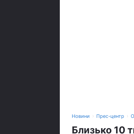
›
›
Новини
Прес-центр
О
Близько 10 