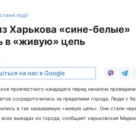
станні події
из Харькова «сине-белые»
 в «живую» цепь
0
іться на нас в Google
ков провластного кандидата перед началом проведени
етов сосредоточилась за пределами города. Люди с бе
лись в так называемую «живую цепь». Они стали чер
 всех выездах из города, сообщает харьковская Медиа