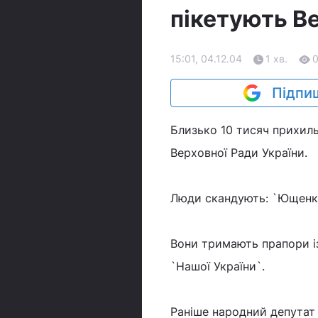
пікетують В
15:01, 04.12.04
1 хв.
Підпиш
Близько 10 тисяч прихил
Верховної Ради України.
Люди скандують: `Ющенко!
Вони тримають прапори і
`Нашої України`.
Раніше народний депутат