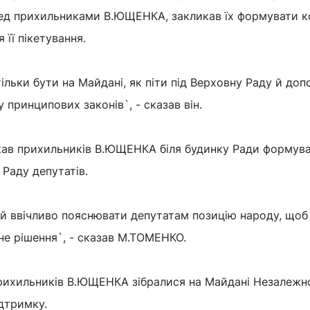
ред прихильниками В.ЮЩЕНКА, закликав їх формувати к
 її пікетування.
ільки бути на Майдані, як піти під Верховну Раду й до
 принципових законів`, - сказав він.
ав прихильників В.ЮЩЕНКА біля будинку Ради формува
 Раду депутатів.
 й ввічливо пояснювати депутатам позицію народу, щоб
не рішення`, - сказав М.ТОМЕНКО.
прихильників В.ЮЩЕНКА зібралися на Майдані Незалежно
ідтримку.