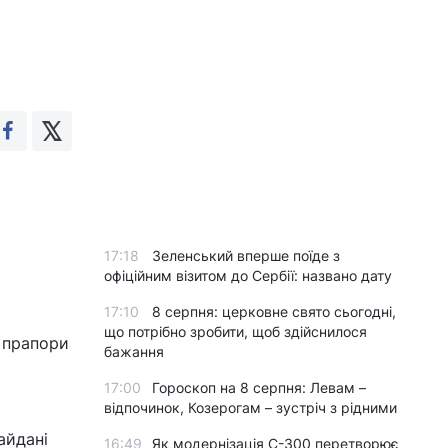
17:18
Зеленський вперше поїде з
офіційним візитом до Сербії: названо дату
17:10
8 серпня: церковне свято сьогодні,
що потрібно зробити, щоб здійснилося
 прапори
бажання
17:00
Гороскоп на 8 серпня: Левам –
відпочинок, Козерогам – зустріч з рідними
айдані
16:49
Як модернізація С-300 перетворює