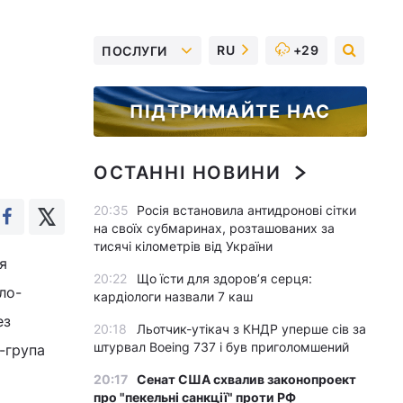
RU
+29
ПОСЛУГИ
ПІДТРИМАЙТЕ НАС
ОСТАННІ НОВИНИ
20:35
Росія встановила антидронові сітки
на своїх субмаринах, розташованих за
тисячі кілометрів від України
я
20:22
Що їсти для здоров’я серця:
ло-
кардіологи назвали 7 каш
ез
20:18
Льотчик-утікач з КНДР уперше сів за
штурвал Boeing 737 і був приголомшений
-група
20:17
Сенат США схвалив законопроект
про "пекельні санкції" проти РФ