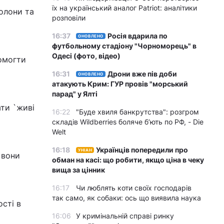
їх на український аналог Patriot: аналітики
олони та
розповіли
16:37
Росія вдарила по
ОНОВЛЕНО
футбольному стадіону "Чорноморець" в
Одесі (фото, відео)
помогти
16:31
Дрони вже пів доби
ОНОВЛЕНО
атакують Крим: ГУР провів "морський
парад" у Ялті
ти `живі
16:22
"Буде хвиля банкрутства": розгром
складів Wildberries боляче бʼють по РФ, - Die
Welt
16:18
Українців попередили про
УНІАН
 вони
обман на касі: що робити, якщо ціна в чеку
вища за цінник
16:17
Чи люблять коти своїх господарів
так само, як собаки: ось що виявила наука
сті в
16:06
У кримінальній справі ринку