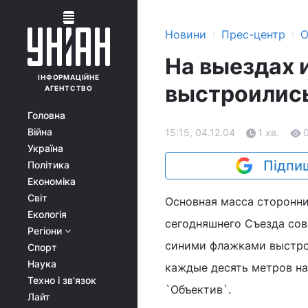
›
›
Новини
Прес-центр
О
На выездах 
ІНФОРМАЦІЙНЕ
выстроились
АГЕНТСТВО
Головна
Війна
15:15, 04.12.04
1 хв.
Україна
Підпиш
Політика
Економіка
Світ
Основная масса сторонни
Екологія
сегодняшнего Съезда сов
Регіони
синими флажками выстрои
Спорт
Наука
каждые десять метров на
Техно і зв'язок
`Объектив`.
Лайт