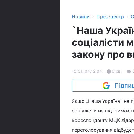
›
›
Новини
Прес-центр
О
`Наша Украї
соціалісти 
закону про 
15:01, 04.12.04
0 хв.
Підпиш
Якщо „Наша Україна` не п
соціалісти не підтримают
кореспонденту МЦК лідер 
переголосування відбудет