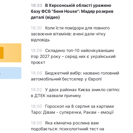
18:33
В Херсонській області уражено
базу ФСБ "Беня House": Мадяр розкрив
деталі (відео)
18:20
Коли їсти помідори для повного
засвоєння вітамінів: вчені дали чітку
відповідь
18:09
Складено топ-10 найочікуваніших
ігор 2027 року – серед них є український
проєкт
s
18:06
Бюджетний вибір: названо головний
автомобільний бестселер у Європі
18:02
У двох районах Києва зникло світло:
в ДТЕК назвали причину
18:00
Гороскоп на 8 серпня за картами
Таро: Дівам - суперечки, Ракам - емоції
18:00
Яка кімнатна рослина вам
подобається: психологічний тест на