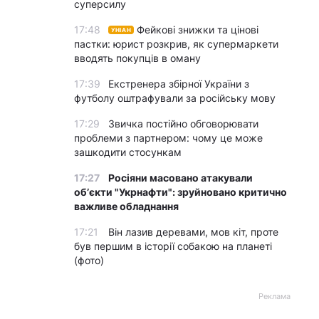
суперсилу
17:48
Фейкові знижки та цінові
УНІАН
пастки: юрист розкрив, як супермаркети
вводять покупців в оману
17:39
Екстренера збірної України з
футболу оштрафували за російську мову
17:29
Звичка постійно обговорювати
проблеми з партнером: чому це може
зашкодити стосункам
17:27
Росіяни масовано атакували
обʼєкти "Укрнафти": зруйновано критично
важливе обладнання
17:21
Він лазив деревами, мов кіт, проте
був першим в історії собакою на планеті
(фото)
Реклама