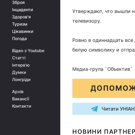
Зброя
Інциденти
Утверждают, что вышли н
Здоров'я
телевизору.
Туризм
Цікавинки
Погода
Ровно в одиннадцать все
белую символику и отпр
Відео з Youtube
Статті
Інтерв'ю
Медиа-група `Объектив`
Думки
Лонгріди
ДОПОМОЖ
Архів
Вакансії
Контакти
Читати УНІАН
НОВИНИ ПАРТНЕР