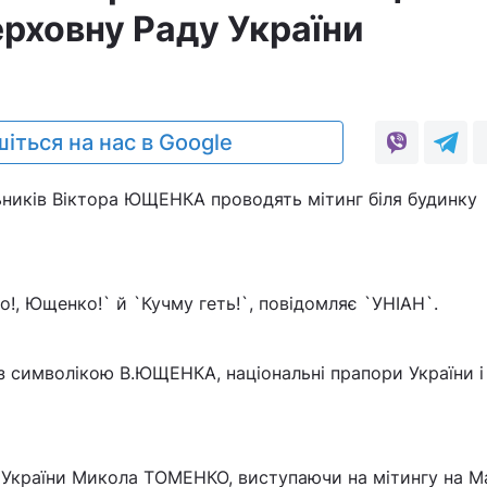
ерховну Раду України
0
іться на нас в Google
ьників Віктора ЮЩЕНКА проводять мітинг біля будинку
, Ющенко!` й `Кучму геть!`, повідомляє `УНІАН`.
з символікою В.ЮЩЕНКА, національні прапори України і
 України Микола ТОМЕНКО, виступаючи на мітингу на М