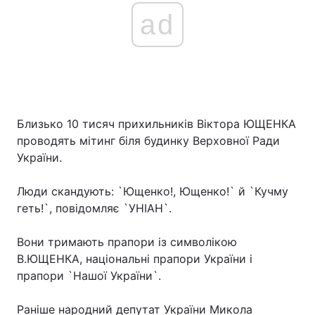
ad
Близько 10 тисяч прихильників Віктора ЮЩЕНКА
проводять мітинг біля будинку Верховної Ради
України.
Люди скандують: `Ющенко!, Ющенко!` й `Кучму
геть!`, повідомляє `УНІАН`.
Вони тримають прапори із символікою
В.ЮЩЕНКА, національні прапори України і
прапори `Нашої України`.
Раніше народний депутат України Микола