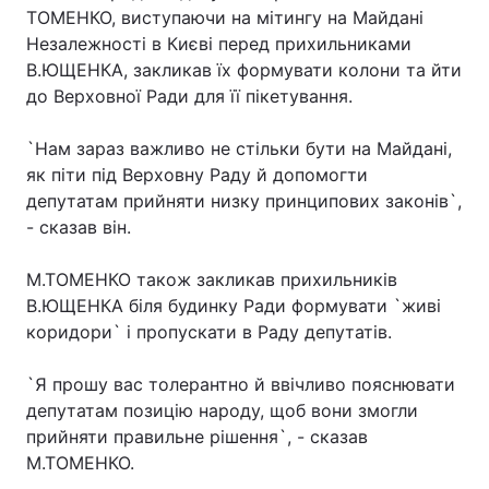
ТОМЕНКО, виступаючи на мітингу на Майдані
Незалежності в Києві перед прихильниками
В.ЮЩЕНКА, закликав їх формувати колони та йти
до Верховної Ради для її пікетування.
`Нам зараз важливо не стільки бути на Майдані,
як піти під Верховну Раду й допомогти
депутатам прийняти низку принципових законів`,
- сказав він.
М.ТОМЕНКО також закликав прихильників
В.ЮЩЕНКА біля будинку Ради формувати `живі
коридори` і пропускати в Раду депутатів.
`Я прошу вас толерантно й ввічливо пояснювати
депутатам позицію народу, щоб вони змогли
прийняти правильне рішення`, - сказав
М.ТОМЕНКО.