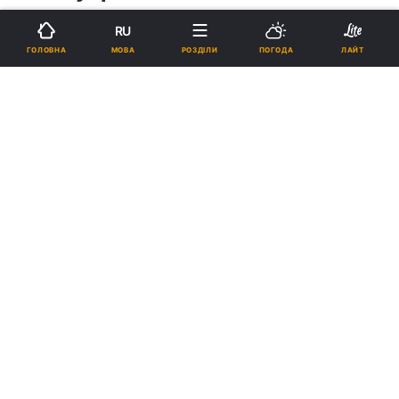
RU
15:00, 04.12.04
1 хв.
0
МОВА
ГОЛОВНА
РОЗДІЛИ
ПОГОДА
ЛАЙТ
Підпишіться на нас в Google
Реклама
ad
Всеукраинский съезд депутатов всех уровней,