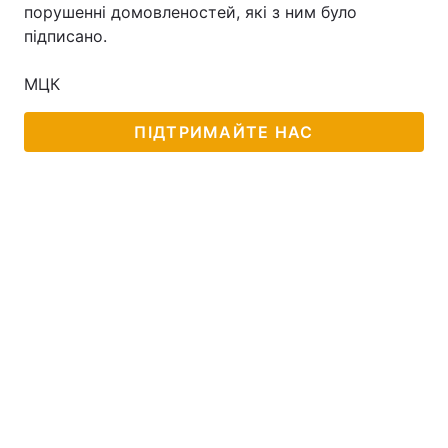
порушенні домовленостей, які з ним було
підписано.
МЦК
Головна
Війна
Україна
Політика
ПІДТРИМАЙТЕ НАС
Економіка
Світ
Спорт
Наука
Техно і зв'язок
Лайт
Зброя
Інциденти
Здоров'я
Туризм
Цікавинки
Погода
Екологія
Регіони