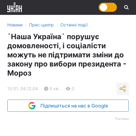
›
›
Новини
Прес-центр
Останні події
`Наша Україна` порушує
домовленості, і соціалісти
можуть не підтримати зміни до
закону про вибори президента -
Мороз
15:01, 04.12.04
0 хв.
0
Підпишіться на нас в Google
Реклама