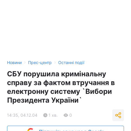
›
›
Новини
Прес-центр
Останні події
СБУ порушила кримінальну
справу за фактом втручання в
електронну систему `Вибори
Президента України`
14:35, 04.12.04
1 хв.
0