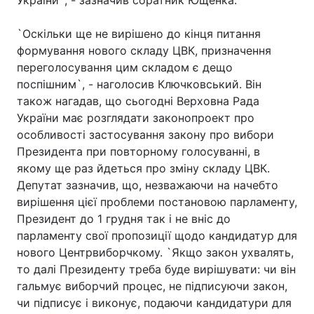
України`, - зазначив соратник Ющенка.
`Оскільки ще не вирішено до кінця питання
формування нового складу ЦВК, призначення
Головна
Війна
переголосування цим складом є дещо
поспішним`, - наголосив Ключковський. Він
Україна
Політика
також нагадав, що сьогодні Верховна Рада
України має розглядати законопроект про
Економіка
Світ
особливості застосування закону про вибори
Президента при повторному голосуванні, в
Спорт
Наука
якому ще раз йдеться про зміну складу ЦВК.
Техно і зв'язок
Лайт
Депутат зазначив, що, незважаючи на начебто
вирішення цієї проблеми постановою парламенту,
Зброя
Інциденти
Президент до 1 грудня так і не вніс до
парламенту свої пропозиції щодо кандидатур для
Здоров'я
Туризм
нового Центрвиборчкому. `Якщо закон ухвалять,
то далі Президенту треба буде вирішувати: чи він
Цікавинки
Погода
гальмує виборчий процес, не підписуючи закон,
чи підписує і виконує, подаючи кандидатури для
Екологія
Регіони