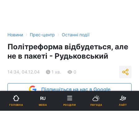
›
›
Новини
Прес-центр
Останні події
Політреформа відбудеться, але
не в пакеті - Рудьковський
14:34, 04.12.04
1 хв.
0
Підпишіться на нас в Google
RU
Реклама
МОВА
ГОЛОВНА
РОЗДІЛИ
ПОГОДА
ЛАЙТ