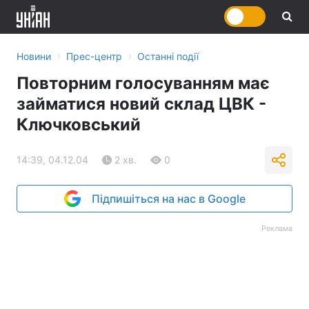
›
›
Новини
Прес-центр
Останні події
Повторним голосуванням має
займатися новий склад ЦВК -
Ключковський
14:39, 04.12.04
2 хв.
0
Підпишіться на нас в Google
Реклама