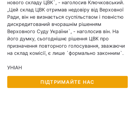
нового складу ЦВК`, - наголосив Ключковський.
„Цей склад ЦВК отримав недовіру від Верховної
Лонгріди
Ради, він не визнається суспільством і повністю
дискредитований вчорашнім рішенням
Відео з Youtube
Статті
Верховного Суду України`, - наголосив він. На
його думку, сьогоднішнє рішення ЦВК про
Інтерв'ю
Думки
призначення повторного голосування, зважаючи
на склад комісії, є лише `формально законним`.
Архів
Вакансії
УНІАН
Контакти
Послуги
ПІДТРИМАЙТЕ НАС