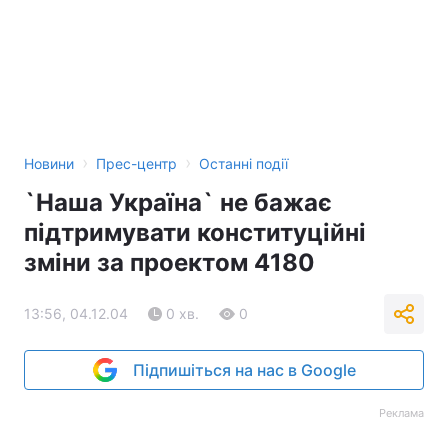
Лонгріди
Відео з Youtube
Статті
Інтерв'ю
Думки
›
›
Новини
Прес-центр
Останні події
Архів
Вакансії
`Наша Україна` не бажає
Контакти
підтримувати конституційні
зміни за проектом 4180
Послуги
13:56, 04.12.04
0 хв.
0
Підпишіться на нас в Google
Реклама