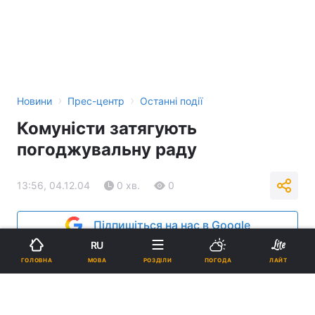
›
›
Новини
Прес-центр
Останні події
Комуністи затягують
погоджувальну раду
13:56, 04.12.04
0 хв.
0
Підпишіться на нас в Google
RU
Реклама
МОВА
ГОЛОВНА
РОЗДІЛИ
ПОГОДА
ЛАЙТ