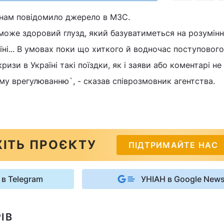
нам повідомило джерело в МЗС.
еможе здоровий глузд, який базуватиметься на розумінн
аїні... В умовах поки що хиткого й водночас поступового
ризи в Україні такі поїздки, як і заяви або коментарі не
му врегулюванню`, - сказав співрозмовник агентства.
ІТЬ ПРОЄКТУ
ПІДТРИМАЙТЕ НАС
 в Telegram
УНІАН в Google New
ІВ