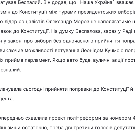
атував Беспалий. Він додав, що `Наша Україна` вважає
мін до Конституції між турами президентських виборі
о лідер соціалістів Олександр Мороз не наполягатиме 
авок до Конституції. На думку Беспалова, зараз у Раді 
ін у законі про вибори без одночасного прийняття попр
не виключив можливості ветування Леонідом Кучмою поп
їх прийме парламент. Якщо вето буде, вуличні акції про
Безпалий.
ланувала сьогодні прийняти поправки до Конституції й 
дента.
попередньо схвалила проект політреформи за номером 4
і зміни остаточно, треба дві третини голосів депутаті