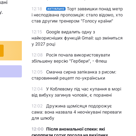
вані
12:18
Торт заввишки понад метр
АКТУАЛЬНО
у.
і несподівана пропозиція: стало відомо, хто
став другим тренером "Голосу країни"
12:15
Google видалить одну з
найкорисніших функцій Gmail: що зміниться
у 2027 році
12:08
Росія почала використовувати
збільшену версію "Гербери", - Флеш
12:05
Смачна сирна запіканка з рисом:
старовинний рецепт по-українськи
12:04
У Коблевому під час купання в морі
від вибуху загинув чоловік, є поранені
12:02
Дружина щомісяця подорожує
сама: вона назвала 4 неочікувані переваги
для шлюбу
12:00
Після аномальної спеки: які
сюрпризи готує погода на вихідних