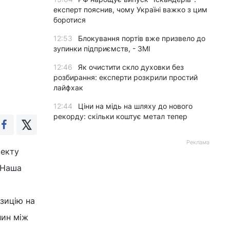
експерт пояснив, чому Україні важко з цим
боротися
12:53
Блокування портів вже призвело до
зупинки підприємств, - ЗМІ
12:46
Як очистити скло духовки без
розбирання: експерти розкрили простий
лайфхак
12:44
Ціни на мідь на шляху до нового
рекорду: скільки коштує метал тепер
Реклама
оекту
`Наша
зицію на
лин між