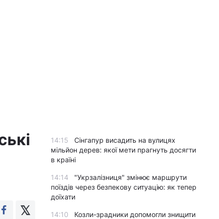
ські
14:15
Сінгапур висадить на вулицях
мільйон дерев: якої мети прагнуть досягти
в країні
14:14
"Укрзалізниця" змінює маршрути
поїздів через безпекову ситуацію: як тепер
доїхати
14:10
Козли-зрадники допомогли знищити