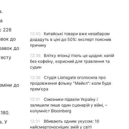
в.
на
є 226
12:40
Китайські товари вже незабаром
авок до
додадуть в ціні до 50%: експерт пояснив
причину
равок до
12:36
Влітку японці п'ють це щодня: напій
тесту
без кофеїну, корисний для травлення та
судин
12:36
Студія Lionsgate оголосила про
продовження фільму "Майкл": коли буде
зміни до
прем'єра
12:31
Союзники підвели Україну і
залишили лише один сценарій у війні, –
колумніст Bloomberg
180.
12:31
Вбивають одним укусом: 10
в. У
найсмертоносніших змій у світі