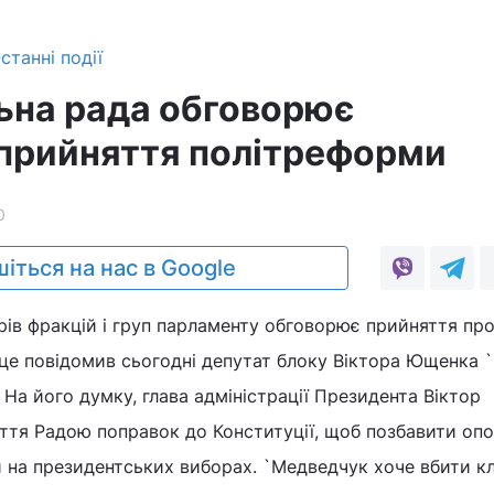
станні події
ьна рада обговорює
прийняття політреформи
0
іться на нас в Google
ів фракцій і груп парламенту обговорює прийняття пр
 це повідомив сьогодні депутат блоку Віктора Ющенка 
 На його думку, глава адміністрації Президента Віктор
ття Радою поправок до Конституції, щоб позбавити опо
 на президентських виборах. `Медведчук хоче вбити к