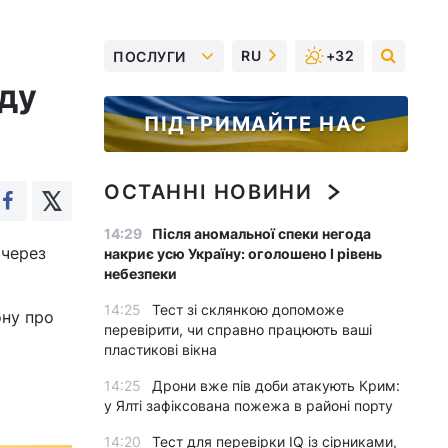
RU
+32
ПОСЛУГИ
аду
ПІДТРИМАЙТЕ НАС
ОСТАННІ НОВИНИ
14:29
Після аномальної спеки негода
 через
накриє усю Україну: оголошено І рівень
небезпеки
14:25
Тест зі склянкою допоможе
ону про
перевірити, чи справно працюють ваші
пластикові вікна
14:25
Дрони вже пів доби атакують Крим:
у Ялті зафіксована пожежа в районі порту
14:20
Тест для перевірки IQ із сірниками,