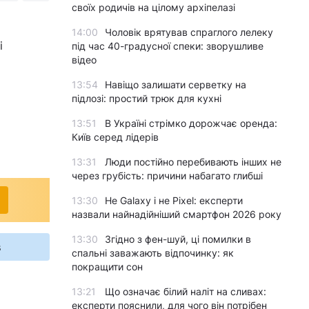
своїх родичів на цілому архіпелазі
14:00
Чоловік врятував спраглого лелеку
і
під час 40-градусної спеки: зворушливе
відео
13:54
Навіщо залишати серветку на
підлозі: простий трюк для кухні
13:51
В Україні стрімко дорожчає оренда:
Київ серед лідерів
13:31
Люди постійно перебивають інших не
через грубість: причини набагато глибші
13:30
Не Galaxy і не Pixel: експерти
назвали найнадійніший смартфон 2026 року
13:30
Згідно з фен-шуй, ці помилки в
s
спальні заважають відпочинку: як
покращити сон
13:21
Що означає білий наліт на сливах:
експерти пояснили, для чого він потрібен