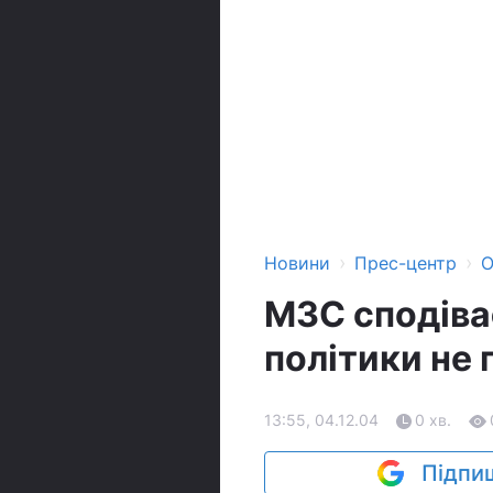
›
›
Новини
Прес-центр
О
МЗС сподіва
політики не 
13:55, 04.12.04
0 хв.
Підпиш