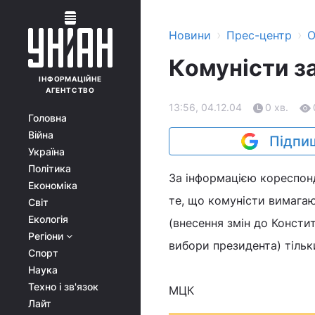
›
›
Новини
Прес-центр
О
Комуністи з
ІНФОРМАЦІЙНЕ
АГЕНТСТВО
13:56, 04.12.04
0 хв.
Головна
Війна
Підпиш
Україна
Політика
За інформацією кореспонд
Економіка
те, що комуністи вимагаю
Світ
Екологія
(внесення змін до Консти
Регіони
вибори президента) тільки
Спорт
Наука
Техно і зв'язок
МЦК
Лайт