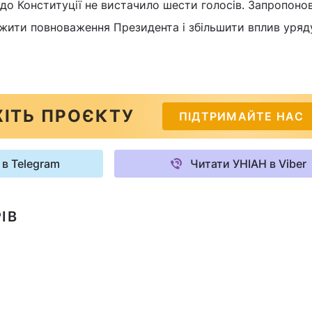
 до Конституції не вистачило шести голосів. Запропоно
жити повноваження Президента і збільшити вплив уряд
ІТЬ ПРОЄКТУ
ПІДТРИМАЙТЕ НАС
 в Telegram
Читати УНІАН в Viber
ІВ