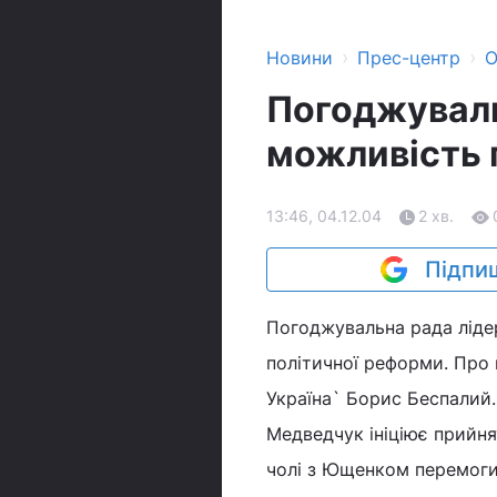
›
›
Новини
Прес-центр
О
Погоджувал
можливість 
13:46, 04.12.04
2 хв.
Підпиш
Погоджувальна рада лідер
політичної реформи. Про
Україна` Борис Беспалий.
Медведчук ініціює прийня
чолі з Ющенком перемоги