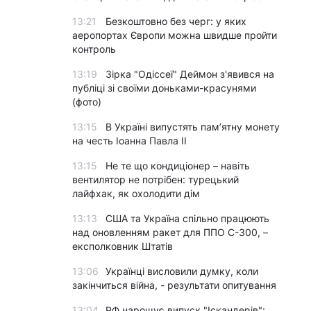
13:21
Безкоштовно без черг: у яких
аеропортах Європи можна швидше пройти
контроль
13:19
Зірка "Одіссеї" Деймон з'явився на
публіці зі своїми доньками-красунями
(фото)
13:15
В Україні випустять пам’ятну монету
на честь Іоанна Павла II
13:15
Не те що кондиціонер – навіть
вентилятор не потрібен: турецький
лайфхак, як охолодити дім
13:13
США та Україна спільно працюють
над оновленням ракет для ППО С-300, –
експолковник Штатів
13:06
Українці висловили думку, коли
закінчиться війна, - результати опитування
13:04
РФ нарощує випуск "Іскандерів":