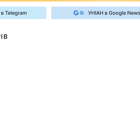
 в Telegram
УНІАН в Google New
ІВ