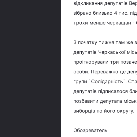
відкликання депутатів В
зібрано близько 4 тис. п
трохи менше черкащан - б
З початку тижня там же з
депутатів Черкаської місь
проігнорували три позачер
особи. Переважно це депу
групи `Солідарність`. Ст
депутатів підписалося бл
позбавити депутата міськ
виборців по його округу.
Обозреватель