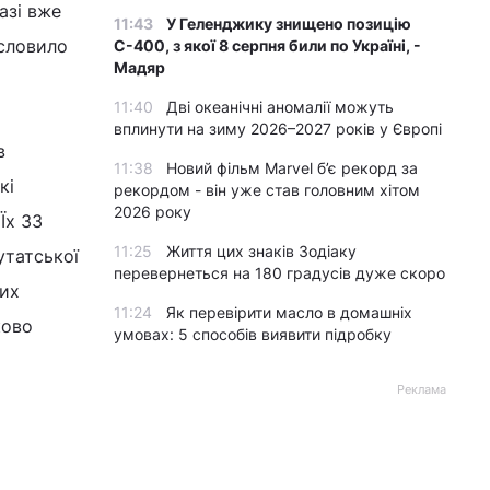
азі вже
11:43
У Геленджику знищено позицію
исловило
С-400, з якої 8 серпня били по Україні, -
Мадяр
11:40
Дві океанічні аномалії можуть
вплинути на зиму 2026–2027 років у Європі
в
11:38
Новий фільм Marvel б’є рекорд за
кі
рекордом - він уже став головним хітом
2026 року
Їх 33
11:25
Життя цих знаків Зодіаку
утатської
перевернеться на 180 градусів дуже скоро
цих
11:24
Як перевірити масло в домашніх
ково
умовах: 5 способів виявити підробку
Реклама