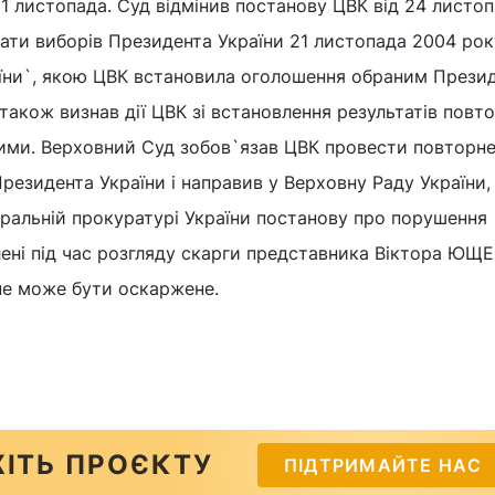
1 листопада. Суд відмінив постанову ЦВК від 24 листо
ти виборів Президента України 21 листопада 2004 року
їни`, якою ЦВК встановила оголошення обраним Прези
акож визнав дії ЦВК зі встановлення результатів повт
ими. Верховний Суд зобов`язав ЦВК провести повторн
резидента України і направив у Верховну Раду України,
еральній прокуратурі України постанову про порушення
ені під час розгляду скарги представника Віктора ЮЩ
не може бути оскаржене.
ІТЬ ПРОЄКТУ
ПІДТРИМАЙТЕ НАС