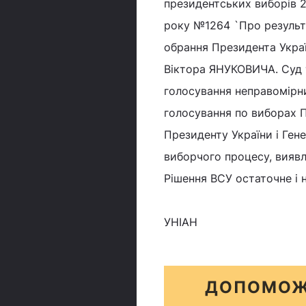
президентських виборів 2
року №1264 `Про результа
обрання Президента Укра
Віктора ЯНУКОВИЧА. Суд т
голосування неправомірн
голосування по виборах П
Президенту України і Ген
виборчого процесу, виявл
Рішення ВСУ остаточне і 
УНІАН
ДОПОМОЖ