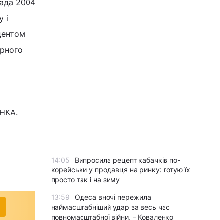
пада 2004
 і
дентом
орного
е
ЕНКА.
14:05
Випросила рецепт кабачків по-
корейськи у продавця на ринку: готую їх
просто так і на зиму
13:59
Одеса вночі пережила
наймасштабніший удар за весь час
повномасштабної війни, – Коваленко