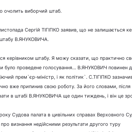
то очолить виборчий штаб.
листопада Сергій ТІГІПКО заявив, що не залишається к
 штабу В.ЯНУКОВИЧА.
юся керівником штабу. Я можу сказати, що практично с
ли було проведене голосування… В.ЯНУКОВИЧ повинен д
іючий прем`єр-міністр, і як політик`. С.ТІГІПКО зазначи
но вже припинив свою роботу. За його словами, після 
ти в штабі В.ЯНУКОВИЧА ще один тиждень, і він це зр
 року Судова палата в цивільних справах Верховного С
 про визнання недійсними результати другого туру