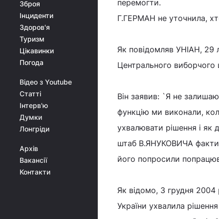
перемогти.
Зброя
Інциденти
Г.ГЕРМАН не уточнила, х
Здоров'я
Туризм
Як повідомляв УНІАН, 29 
Цікавинки
Погода
Центрального виборчого
Відео з Youtube
Статті
Він заявив: `Я не залиша
Інтерв'ю
функцію ми виконали, ко
Думки
ухвалювати рішення і як д
Лонгріди
штаб В.ЯНУКОВИЧА фактич
Архів
його попросили попрацюва
Вакансії
Контакти
Як відомо, 3 грудня 2004
України ухвалила рішення