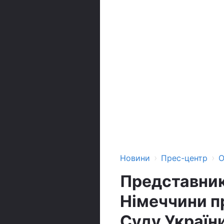
›
›
Новини
Прес-центр
О
Представник
Німеччини п
Суду України