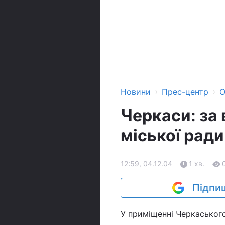
›
›
Новини
Прес-центр
О
Черкаси: за 
міської ради
12:59, 04.12.04
1 хв.
Підпиш
У приміщенні Черкаського