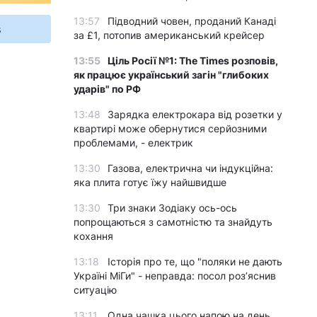
13:57
Підводний човен, проданий Канаді
s
за £1, потопив американський крейсер
13:55
Ціль Росії №1: The Times розповів,
як працює український загін "глибоких
ударів" по РФ
13:48
Зарядка електрокара від розетки у
квартирі може обернутися серйозними
проблемами, - електрик
13:30
Газова, електрична чи індукційна:
яка плита готує їжу найшвидше
13:30
Три знаки Зодіаку ось-ось
попрощаються з самотністю та знайдуть
кохання
13:18
Історія про те, що "поляки не дають
Україні МіГи" - неправда: посол роз’яснив
ситуацію
13:11
Одна чашка цього напою на день