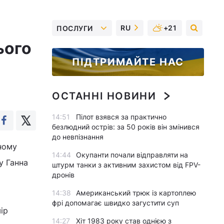
RU
+21
ПОСЛУГИ
ього
ПІДТРИМАЙТЕ НАС
ОСТАННІ НОВИНИ
14:51
Пілот взявся за практично
безлюдний острів: за 50 років він змінився
до невпізнання
ному
14:44
Окупанти почали відправляти на
у Ганна
штурм танки з активним захистом від FPV-
дронів
14:38
Американський трюк із картоплею
фрі допомагає швидко загустити суп
ір
14:27
Хіт 1983 року став однією з