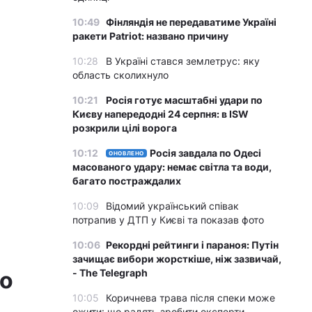
10:49
Фінляндія не передаватиме Україні
ракети Patriot: названо причину
10:28
В Україні стався землетрус: яку
область сколихнуло
10:21
Росія готує масштабні удари по
Києву напередодні 24 серпня: в ISW
розкрили цілі ворога
10:12
Росія завдала по Одесі
ОНОВЛЕНО
масованого удару: немає світла та води,
багато постраждалих
10:09
Відомий український співак
потрапив у ДТП у Києві та показав фото
10:06
Рекордні рейтинги і параноя: Путін
зачищає вибори жорсткіше, ніж зазвичай,
го
- The Telegraph
10:05
Коричнева трава після спеки може
ожити: що радять зробити експерти