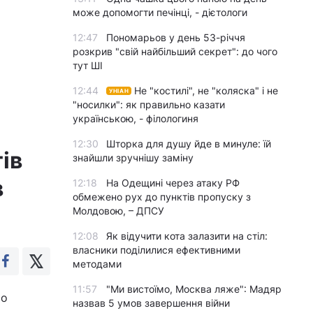
може допомогти печінці, - дієтологи
12:47
Пономарьов у день 53-річчя
розкрив "свій найбільший секрет": до чого
тут ШІ
12:44
Не "костилі", не "коляска" і не
УНІАН
"носилки": як правильно казати
українською, - філологиня
12:30
Шторка для душу йде в минуле: їй
ів
знайшли зручнішу заміну
в
12:18
На Одещині через атаку РФ
обмежено рух до пунктів пропуску з
Молдовою, – ДПСУ
12:08
Як відучити кота залазити на стіл:
власники поділилися ефективними
методами
11:57
"Ми вистоїмо, Москва ляже": Мадяр
ро
назвав 5 умов завершення війни