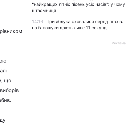
"найкращих літніх пісень усіх часів": у чому
її таємниця
14:16
Три яблука сховалися серед птахів:
на їх пошуки дають лише 11 секунд
ерівником
Реклама
вою
алі
в, що
виборів
обив.
уду