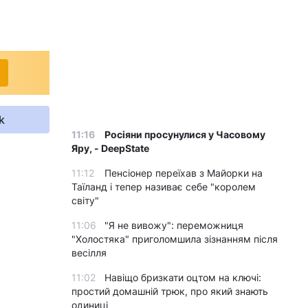
k
11:16
Росіяни просунулися у Часовому
Яру, - DeepState
11:12
Пенсіонер переїхав з Майорки на
Таїланд і тепер називає себе "королем
світу"
11:06
"Я не вивожу": переможниця
"Холостяка" приголомшила зізнанням після
весілля
11:02
Навіщо бризкати оцтом на ключі:
простий домашній трюк, про який знають
одиниці