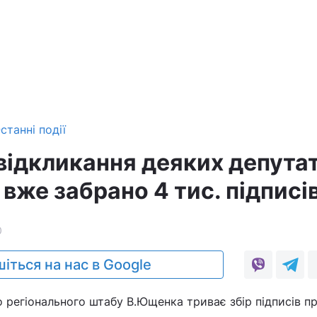
станні події
відкликання деяких депутат
 вже забрано 4 тис. підписі
0
іться на нас в Google
 регіонального штабу В.Ющенка триває збір підписів п