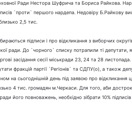
ерховної Ради Нестора Шуфрича та Бориса Райкова. Нар
ідписів `проти` першого нардепа. Недовіру Б.Райкову в
лизько 2,5 тис.
бираються підписи і про відкликання з виборчих округі
кої ради. До `чорного` списку потрапили ті депутати, я
гові засідання сесії міськради 23, 24 та 28 листопада. 
тати фракцій партії `Регіонів` та СДПУ(о), а також деп
аном на сьогоднішній день під заявою про відкликання 
изько 4 тис. громадян м.Черкаси. Для того, аби достро
ради його повноважень, необхідно зібрати 10% підписів