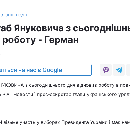
станні події
аб Януковича з сьогоднішн
 роботу - Герман
0
іться на нас в Google
НУКОВИЧА з сьогоднішнього дня відновив роботу в пов
а РІА `Новости` прес-секретар глави українського уряд
Ч візьме участь у виборах Президента України і має нам