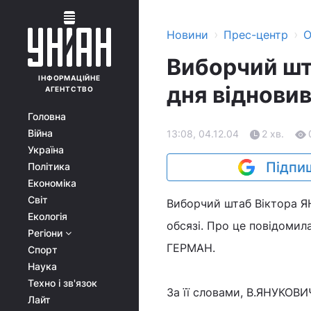
›
›
Новини
Прес-центр
О
Виборчий шт
ІНФОРМАЦІЙНЕ
дня відновив
АГЕНТСТВО
Головна
Війна
13:08, 04.12.04
2 хв.
Україна
Підпиш
Політика
Економіка
Світ
Виборчий штаб Віктора Я
Екологія
обсязі. Про це повідомил
Регіони
ГЕРМАН.
Спорт
Наука
Техно і зв'язок
За її словами, В.ЯНУКОВИ
Лайт