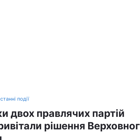
станні події
и двох правлячих партій
ривітали рішення Верховно
.